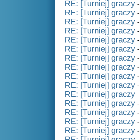
RE: [Turniej] graczy
RE: [Turniej] graczy
RE: [Turniej] graczy
RE: [Turniej] graczy
RE: [Turniej] graczy
RE: [Turniej] graczy
RE: [Turniej] graczy
RE: [Turniej] graczy
RE: [Turniej] graczy
RE: [Turniej] graczy
RE: [Turniej] graczy
RE: [Turniej] graczy
RE: [Turniej] graczy
RE: [Turniej] graczy
RE: [Turniej] graczy
RE: [Turniej] graczy