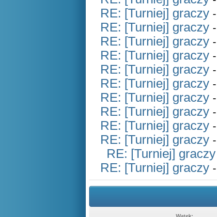
RE: [Turniej] graczy
RE: [Turniej] graczy
RE: [Turniej] graczy
RE: [Turniej] graczy
RE: [Turniej] graczy
RE: [Turniej] graczy
RE: [Turniej] graczy
RE: [Turniej] graczy
RE: [Turniej] graczy
RE: [Turniej] graczy
RE: [Turniej] graczy
RE: [Turniej] graczy
Wątek: