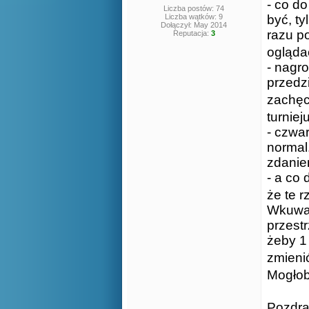
- co d
Liczba postów: 74
Liczba wątków: 9
być, ty
Dołączył: May 2014
razu p
Reputacja:
3
oglądać
- nagr
przedz
zachę
turnie
- czwar
normal
zdanie
- a co 
że te 
Wkuwaj
przestr
żeby 1 
zmieni
Mogłob
Pozdr