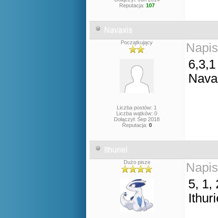
Reputacja:
107
Navaxis
Początkujący
Napis
6,3,1
Nava
Liczba postów: 1
Liczba wątków: 0
Dołączył: Sep 2018
Reputacja:
0
Ithuriel
Dużo pisze
Napis
5, 1, 
Ithuri