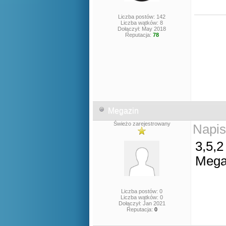
Liczba postów: 142
Liczba wątków: 8
Dołączył: May 2018
Reputacja:
78
Megazin
Świeżo zarejestrowany
Napis
3,5,2
Mega
Liczba postów: 0
Liczba wątków: 0
Dołączył: Jan 2021
Reputacja:
0