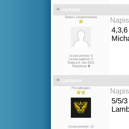
michalek
Świeżo zarejestrowany
Napis
4,3,6
Mich
Liczba postów: 0
Liczba wątków: 0
Dołączył: Jan 2021
Reputacja:
0
Lamberek
Początkujący
Napis
5/5/3
Lamb
Liczba postów: 10