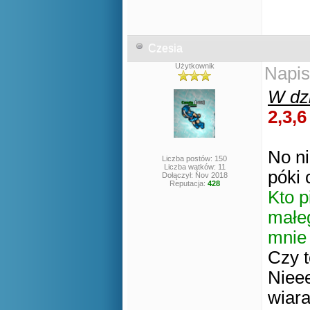
Czesia
Użytkownik
Napis
W dzi
2,3,6
No ni
Liczba postów: 150
Liczba wątków: 11
póki 
Dołączył: Nov 2018
Reputacja:
428
Kto p
małeg
mnie
Czy t
Nieee
wiara