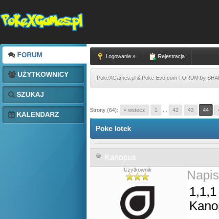
FORUM
Logowanie »
Rejestracja
UŻYTKOWNICY
PokeXGames.pl & Poke-Evo.com FORUM by SH
SZUKAJ
Strony (64):
« wstecz
1
...
42
43
44
KALENDARZ
Poke lotek
Kanopus
Użytkownik
Napis
1,1,1
Kano