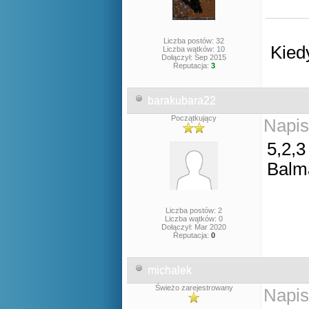
Liczba postów: 32
Kied
Liczba wątków: 10
Dołączył: Sep 2015
Reputacja:
3
barakubara22
Początkujący
Napis
5,2,3
Balm
Liczba postów: 2
Liczba wątków: 0
Dołączył: Mar 2020
Reputacja:
0
michalek
Świeżo zarejestrowany
Napis