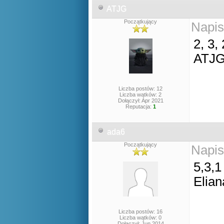
ATJG
Początkujący
Napis
2, 3, 
ATJ
Liczba postów: 12
Liczba wątków: 2
Dołączył: Apr 2021
Reputacja:
1
ada6
Początkujący
Napis
5,3,1
Elian
Liczba postów: 16
Liczba wątków: 0
Dołączył: Jun 2014