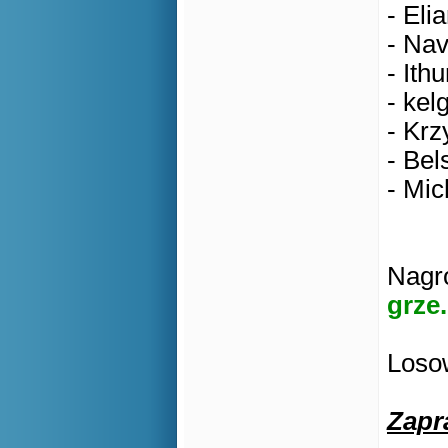
- Eli
- Nav
- Ithu
- kel
- Krz
- Bel
- Mic
Nagro
grze.
Losow
Zapr