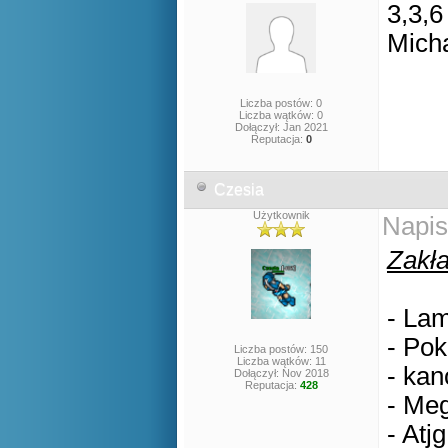
3,3,6
Mich
Liczba postów: 0
Liczba wątków: 0
Dołączył: Jan 2021
Reputacja:
0
Czesia
Użytkownik
Napis
Zakła
- Lam
- Pok
Liczba postów: 150
Liczba wątków: 11
- kan
Dołączył: Nov 2018
Reputacja:
428
- Meg
- Atjg