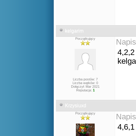
kelgarim
Początkujący
Napis
4,2,2
kelg
Liczba postów: 7
Liczba wątków: 0
Dołączył: Mar 2021
Reputacja:
1
Krzysiuxd
Początkujący
Napis
4,6,