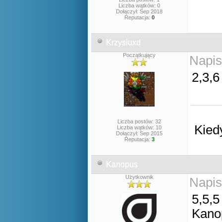
Liczba wątków: 0
Dołączył: Sep 2018
Reputacja:
0
Krzysiuxd
Początkujący
Napis
2,3,6
Liczba postów: 32
Kied
Liczba wątków: 10
Dołączył: Sep 2015
Reputacja:
3
Kanopus
Użytkownik
Napis
5,5,5
Kano