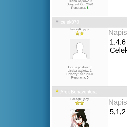
Liczba wątków: 0
Dołączył: Oct 2020
Reputacja:
3
celek070
Początkujący
Napis
1,4,6
Cele
Liczba postów: 3
Liczba wątków: 1
Dołączył: Sep 2020
Reputacja:
0
Arek Bonaventura
Początkujący
Napis
5,1,