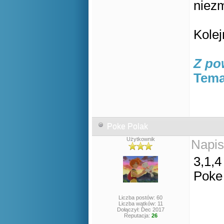
niez
Kole
Z po
Tema
Poke Polak
Użytkownik
Napis
3,1,4
Poke
Liczba postów: 60
Liczba wątków: 11
Dołączył: Dec 2017
Reputacja:
26