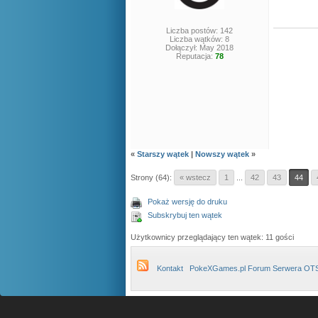
Liczba postów: 142
Liczba wątków: 8
Dołączył: May 2018
Reputacja:
78
«
Starszy wątek
|
Nowszy wątek
»
Strony (64):
« wstecz
1
...
42
43
44
Pokaż wersję do druku
Subskrybuj ten wątek
Użytkownicy przeglądający ten wątek: 11 gości
Kontakt
PokeXGames.pl Forum Serwera OT