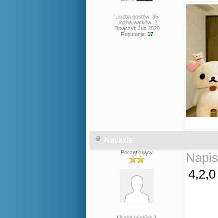
Liczba postów: 35
Liczba wątków: 2
Dołączył: Jun 2020
Reputacja:
17
Navaxis
Początkujący
Napis
4,2,0
Liczba postów: 1