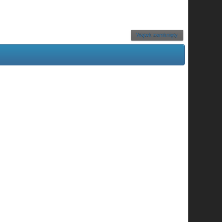
Wątek zamknięty