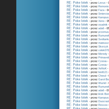
RE: Poke lotek
- przez
Levux
- 
RE: Poke lotek
- przez
Remonix
RE: Poke lotek
- przez
Faza
- 0
RE: Poke lotek
- przez
Smierci
RE: Poke lotek
- przez
Kanopus
RE: Poke lotek
- przez
Xeno
- 0
RE: Poke lotek
- przez
osadnik
-
RE: Poke lotek
- przez
ada6
- 0
RE: Poke lotek
- przez
przemus
RE: Poke lotek
- przez
Rumune
RE: Poke lotek
- przez
Sveltank
RE: Poke lotek
- przez
mateusz
RE: Poke lotek
- przez
Skorzyk
RE: Poke lotek
- przez
celek07
RE: Poke lotek
- przez
Meredy
-
RE: Poke lotek
- przez
Primavel
RE: Poke lotek
- przez
Czesia
-
RE: Poke lotek
- przez
Czesia
-
RE: Poke lotek
- przez
XeNoK
-
RE: Poke lotek
- przez
bedi121
-
RE: Poke lotek
- przez
Chesd
- 
RE: Poke lotek
- przez
Garol B
RE: Poke lotek
- przez
Ithuriel
- 
RE: Poke lotek
- przez
Rumune
RE: Poke lotek
- przez
ada6
- 0
RE: Poke lotek
- przez
Arek Bon
RE: Poke lotek
- przez
Kanopus
RE: Poke lotek
- przez
Duocras
RE: Poke lotek
- przez
Rexxoo
-
RE: Poke lotek
- przez
bewasp
-