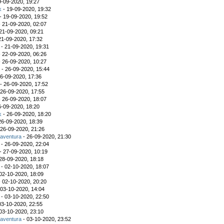
9-09-2020, 19:27
k
- 19-09-2020, 19:32
- 19-09-2020, 19:52
 21-09-2020, 02:07
21-09-2020, 09:21
21-09-2020, 17:32
- 21-09-2020, 19:31
 22-09-2020, 06:26
 26-09-2020, 10:27
l
- 26-09-2020, 15:44
6-09-2020, 17:36
- 26-09-2020, 17:52
 26-09-2020, 17:55
 26-09-2020, 18:07
6-09-2020, 18:20
k
- 26-09-2020, 18:20
26-09-2020, 18:39
 26-09-2020, 21:26
aventura
- 26-09-2020, 21:30
- 26-09-2020, 22:04
- 27-09-2020, 10:19
28-09-2020, 18:18
- 02-10-2020, 18:07
02-10-2020, 18:09
 02-10-2020, 20:20
 03-10-2020, 14:04
- 03-10-2020, 22:50
03-10-2020, 22:55
03-10-2020, 23:10
aventura
- 03-10-2020, 23:52