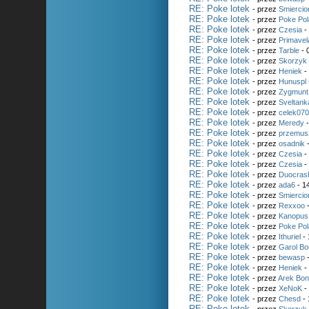
RE: Poke lotek
- przez
Smierci
RE: Poke lotek
- przez
Poke Po
RE: Poke lotek
- przez
Czesia
-
RE: Poke lotek
- przez
Primavel
RE: Poke lotek
- przez
Tarble
- 
RE: Poke lotek
- przez
Skorzyk
RE: Poke lotek
- przez
Heniek
-
RE: Poke lotek
- przez
Hunuspl
RE: Poke lotek
- przez
Zygmunt
RE: Poke lotek
- przez
Sveltank
RE: Poke lotek
- przez
celek07
RE: Poke lotek
- przez
Meredy
-
RE: Poke lotek
- przez
przemus
RE: Poke lotek
- przez
osadnik
-
RE: Poke lotek
- przez
Czesia
-
RE: Poke lotek
- przez
Czesia
-
RE: Poke lotek
- przez
Duocras
RE: Poke lotek
- przez
ada6
- 1
RE: Poke lotek
- przez
Smierci
RE: Poke lotek
- przez
Rexxoo
-
RE: Poke lotek
- przez
Kanopus
RE: Poke lotek
- przez
Poke Po
RE: Poke lotek
- przez
Ithuriel
- 
RE: Poke lotek
- przez
Garol B
RE: Poke lotek
- przez
bewasp
-
RE: Poke lotek
- przez
Heniek
-
RE: Poke lotek
- przez
Arek Bon
RE: Poke lotek
- przez
XeNoK
-
RE: Poke lotek
- przez
Chesd
- 
RE: Poke lotek