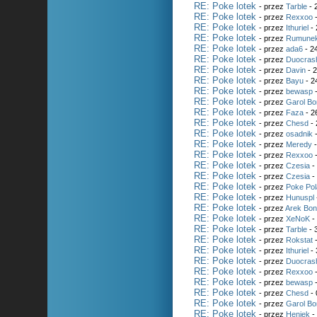
RE: Poke lotek
- przez
Tarble
- 
RE: Poke lotek
- przez
Rexxoo
-
RE: Poke lotek
- przez
Ithuriel
- 
RE: Poke lotek
- przez
Rumune
RE: Poke lotek
- przez
ada6
- 2
RE: Poke lotek
- przez
Duocras
RE: Poke lotek
- przez
Davin
- 2
RE: Poke lotek
- przez
Bayu
- 2
RE: Poke lotek
- przez
bewasp
-
RE: Poke lotek
- przez
Garol B
RE: Poke lotek
- przez
Faza
- 2
RE: Poke lotek
- przez
Chesd
- 
RE: Poke lotek
- przez
osadnik
-
RE: Poke lotek
- przez
Meredy
-
RE: Poke lotek
- przez
Rexxoo
-
RE: Poke lotek
- przez
Czesia
-
RE: Poke lotek
- przez
Czesia
-
RE: Poke lotek
- przez
Poke Po
RE: Poke lotek
- przez
Hunuspl
RE: Poke lotek
- przez
Arek Bon
RE: Poke lotek
- przez
XeNoK
-
RE: Poke lotek
- przez
Tarble
- 
RE: Poke lotek
- przez
Rokstat
-
RE: Poke lotek
- przez
Ithuriel
- 
RE: Poke lotek
- przez
Duocras
RE: Poke lotek
- przez
Rexxoo
-
RE: Poke lotek
- przez
bewasp
-
RE: Poke lotek
- przez
Chesd
- 
RE: Poke lotek
- przez
Garol B
RE: Poke lotek
- przez
Heniek
-