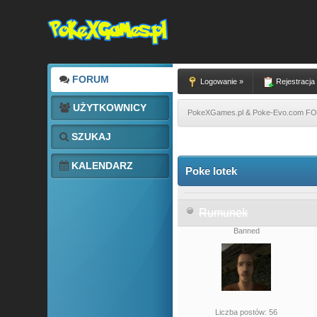
FORUM
Logowanie »
Rejestracja
UŻYTKOWNICY
PokeXGames.pl & Poke-Evo.com 
SZUKAJ
6 głosów - średnia: 4.33
1
2
3
4
5
KALENDARZ
Poke lotek
Rumunek
Banned
Liczba postów: 56