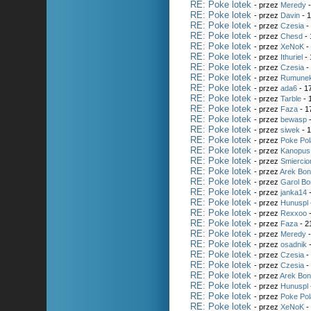
RE: Poke lotek
- przez
Meredy
-
RE: Poke lotek
- przez
Davin
- 1
RE: Poke lotek
- przez
Czesia
-
RE: Poke lotek
- przez
Chesd
- 
RE: Poke lotek
- przez
XeNoK
-
RE: Poke lotek
- przez
Ithuriel
- 
RE: Poke lotek
- przez
Czesia
-
RE: Poke lotek
- przez
Rumune
RE: Poke lotek
- przez
ada6
- 1
RE: Poke lotek
- przez
Tarble
- 
RE: Poke lotek
- przez
Faza
- 1
RE: Poke lotek
- przez
bewasp
-
RE: Poke lotek
- przez
siwek
- 1
RE: Poke lotek
- przez
Poke Po
RE: Poke lotek
- przez
Kanopus
RE: Poke lotek
- przez
Smierci
RE: Poke lotek
- przez
Arek Bon
RE: Poke lotek
- przez
Garol B
RE: Poke lotek
- przez
janka14
-
RE: Poke lotek
- przez
Hunuspl
RE: Poke lotek
- przez
Rexxoo
-
RE: Poke lotek
- przez
Faza
- 2
RE: Poke lotek
- przez
Meredy
-
RE: Poke lotek
- przez
osadnik
-
RE: Poke lotek
- przez
Czesia
-
RE: Poke lotek
- przez
Czesia
-
RE: Poke lotek
- przez
Arek Bon
RE: Poke lotek
- przez
Hunuspl
RE: Poke lotek
- przez
Poke Po
RE: Poke lotek
- przez
XeNoK
-