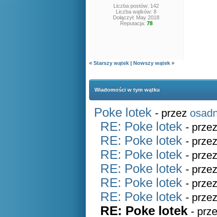
Liczba postów: 142
Liczba wątków: 8
Dołączył: May 2018
Reputacja:
78
«
Starszy wątek
|
Nowszy wątek
»
Wiadomości w tym wątku
Poke lotek
- przez
osadn
RE: Poke lotek
- prze
RE: Poke lotek
- prze
RE: Poke lotek
- prze
RE: Poke lotek
- prze
RE: Poke lotek
- prze
RE: Poke lotek
- prze
RE: Poke lotek
- prz