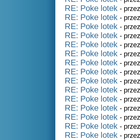
RE: Poke lotek
- prze
RE: Poke lotek
- prze
RE: Poke lotek
- prze
RE: Poke lotek
- prze
RE: Poke lotek
- prze
RE: Poke lotek
- prze
RE: Poke lotek
- prze
RE: Poke lotek
- prze
RE: Poke lotek
- prze
RE: Poke lotek
- prze
RE: Poke lotek
- prze
RE: Poke lotek
- prze
RE: Poke lotek
- prze
RE: Poke lotek
- prze
RE: Poke lotek
- prze