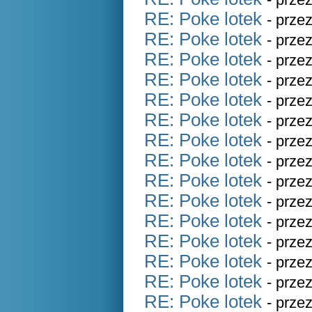
RE: Poke lotek
- prze
RE: Poke lotek
- prze
RE: Poke lotek
- prze
RE: Poke lotek
- prze
RE: Poke lotek
- prze
RE: Poke lotek
- prze
RE: Poke lotek
- prze
RE: Poke lotek
- prze
RE: Poke lotek
- prze
RE: Poke lotek
- prze
RE: Poke lotek
- prze
RE: Poke lotek
- prze
RE: Poke lotek
- prze
RE: Poke lotek
- prze
RE: Poke lotek
- prze