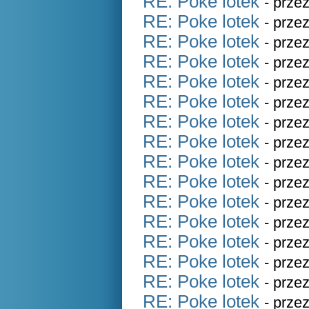
RE: Poke lotek
- prze
RE: Poke lotek
- prze
RE: Poke lotek
- prze
RE: Poke lotek
- prze
RE: Poke lotek
- prze
RE: Poke lotek
- prze
RE: Poke lotek
- prze
RE: Poke lotek
- prze
RE: Poke lotek
- prze
RE: Poke lotek
- prze
RE: Poke lotek
- prze
RE: Poke lotek
- prze
RE: Poke lotek
- prze
RE: Poke lotek
- prze
RE: Poke lotek
- prze
RE: Poke lotek
- prze