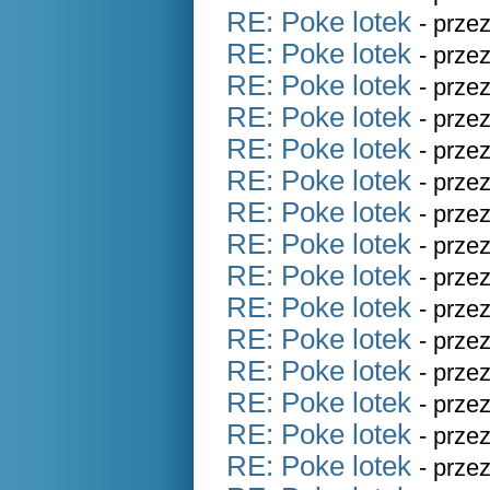
RE: Poke lotek
- prze
RE: Poke lotek
- prze
RE: Poke lotek
- prze
RE: Poke lotek
- prze
RE: Poke lotek
- prze
RE: Poke lotek
- prze
RE: Poke lotek
- prze
RE: Poke lotek
- prze
RE: Poke lotek
- prze
RE: Poke lotek
- prze
RE: Poke lotek
- prze
RE: Poke lotek
- prze
RE: Poke lotek
- prze
RE: Poke lotek
- prze
RE: Poke lotek
- prze