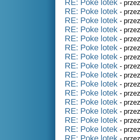
RE: Poke lotek
- prze
RE: Poke lotek
- prze
RE: Poke lotek
- prze
RE: Poke lotek
- prze
RE: Poke lotek
- prze
RE: Poke lotek
- prze
RE: Poke lotek
- prze
RE: Poke lotek
- prze
RE: Poke lotek
- prze
RE: Poke lotek
- prze
RE: Poke lotek
- prze
RE: Poke lotek
- prze
RE: Poke lotek
- prze
RE: Poke lotek
- prze
RE: Poke lotek
- prze
RE: Poke lotek
- prze