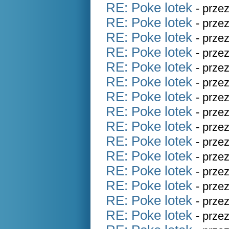
RE: Poke lotek
- prze
RE: Poke lotek
- prze
RE: Poke lotek
- prze
RE: Poke lotek
- prze
RE: Poke lotek
- prze
RE: Poke lotek
- prze
RE: Poke lotek
- prze
RE: Poke lotek
- prze
RE: Poke lotek
- prze
RE: Poke lotek
- prze
RE: Poke lotek
- prze
RE: Poke lotek
- prze
RE: Poke lotek
- prze
RE: Poke lotek
- prze
RE: Poke lotek
- prze