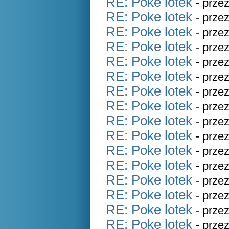
RE: Poke lotek
- prze
RE: Poke lotek
- prze
RE: Poke lotek
- prze
RE: Poke lotek
- prze
RE: Poke lotek
- prze
RE: Poke lotek
- prze
RE: Poke lotek
- prze
RE: Poke lotek
- prze
RE: Poke lotek
- prze
RE: Poke lotek
- prze
RE: Poke lotek
- prze
RE: Poke lotek
- prze
RE: Poke lotek
- prze
RE: Poke lotek
- prze
RE: Poke lotek
- prze
RE: Poke lotek
- prze