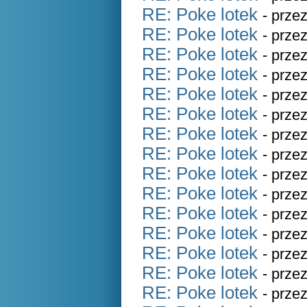
RE: Poke lotek
- prze
RE: Poke lotek
- prze
RE: Poke lotek
- prze
RE: Poke lotek
- prze
RE: Poke lotek
- prze
RE: Poke lotek
- prze
RE: Poke lotek
- prze
RE: Poke lotek
- prze
RE: Poke lotek
- prze
RE: Poke lotek
- prze
RE: Poke lotek
- prze
RE: Poke lotek
- prze
RE: Poke lotek
- prze
RE: Poke lotek
- prze
RE: Poke lotek
- prze