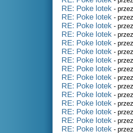
- prze
RE: Poke lotek
- prze
RE: Poke lotek
- prze
RE: Poke lotek
- prze
RE: Poke lotek
- prze
RE: Poke lotek
- prze
RE: Poke lotek
- prze
RE: Poke lotek
- prze
RE: Poke lotek
- prze
RE: Poke lotek
- prze
RE: Poke lotek
- prze
RE: Poke lotek
- prze
RE: Poke lotek
- prze
RE: Poke lotek
- prze
RE: Poke lotek
- prze
RE: Poke lotek
- prze