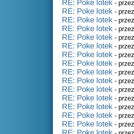
RE: Poke lotek
- prze
RE: Poke lotek
- prze
RE: Poke lotek
- prze
RE: Poke lotek
- prze
RE: Poke lotek
- prze
RE: Poke lotek
- prze
RE: Poke lotek
- prze
RE: Poke lotek
- prze
RE: Poke lotek
- prze
RE: Poke lotek
- prze
RE: Poke lotek
- prze
RE: Poke lotek
- prze
RE: Poke lotek
- prze
RE: Poke lotek
- prze
RE: Poke lotek
- prze
RE: Poke lotek
- prze