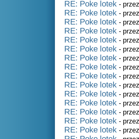
RE: Poke lotek
- prze
RE: Poke lotek
- prze
RE: Poke lotek
- prze
RE: Poke lotek
- prze
RE: Poke lotek
- prze
RE: Poke lotek
- prze
RE: Poke lotek
- prze
RE: Poke lotek
- prze
RE: Poke lotek
- prze
RE: Poke lotek
- prze
RE: Poke lotek
- prze
RE: Poke lotek
- prze
RE: Poke lotek
- prze
RE: Poke lotek
- prze
RE: Poke lotek
- prze
RE: Poke lotek