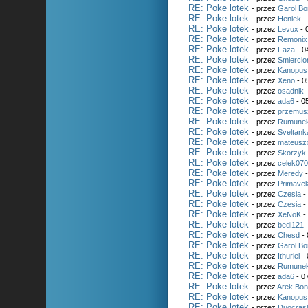
RE: Poke lotek
- przez
Garol B
RE: Poke lotek
- przez
Heniek
-
RE: Poke lotek
- przez
Levux
- 
RE: Poke lotek
- przez
Remonix
RE: Poke lotek
- przez
Faza
- 0
RE: Poke lotek
- przez
Smierci
RE: Poke lotek
- przez
Kanopus
RE: Poke lotek
- przez
Xeno
- 0
RE: Poke lotek
- przez
osadnik
-
RE: Poke lotek
- przez
ada6
- 0
RE: Poke lotek
- przez
przemus
RE: Poke lotek
- przez
Rumune
RE: Poke lotek
- przez
Sveltank
RE: Poke lotek
- przez
mateusz
RE: Poke lotek
- przez
Skorzyk
RE: Poke lotek
- przez
celek07
RE: Poke lotek
- przez
Meredy
-
RE: Poke lotek
- przez
Primavel
RE: Poke lotek
- przez
Czesia
-
RE: Poke lotek
- przez
Czesia
-
RE: Poke lotek
- przez
XeNoK
-
RE: Poke lotek
- przez
bedi121
-
RE: Poke lotek
- przez
Chesd
- 
RE: Poke lotek
- przez
Garol B
RE: Poke lotek
- przez
Ithuriel
- 
RE: Poke lotek
- przez
Rumune
RE: Poke lotek
- przez
ada6
- 0
RE: Poke lotek
- przez
Arek Bon
RE: Poke lotek
- przez
Kanopus
RE: Poke lotek
- przez
Duocras