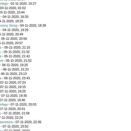
ombga
- 02-11-2020, 15:27
 03-11-2020, 01:02
03-11-2020, 10:44
- 04-11-2020, 16:20
4-11-2020, 18:25
onosny Smog
- 04-11-2020, 18:39
- 04-11-2020, 19:26
5-11-2020, 20:49
 05-11-2020, 20:56
5-11-2020, 20:57
z
- 05-11-2020, 21:10
k
- 05-11-2020, 21:32
a
- 05-11-2020, 21:42
xd
- 05-11-2020, 21:52
- 06-11-2020, 19:25
0
- 06-11-2020, 21:23
 06-11-2020, 23:13
a
- 06-11-2020, 23:43
 07-11-2020, 07:23
 07-11-2020, 19:15
 07-11-2020, 19:25
 07-11-2020, 19:35
07-11-2020, 19:40
ombga
- 07-11-2020, 20:03
07-11-2020, 20:41
k
- 07-11-2020, 21:58
7-11-2020, 22:24
aventura
- 07-11-2020, 22:36
- 07-11-2020, 23:52
h
- 07-11-2020, 23:54