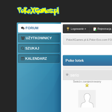
FORUM
Logowanie »
Rejestracja
UŻYTKOWNICY
PokeXGames.pl & Poke-Evo.com 
SZUKAJ
6 głosów - średnia: 4.33
1
2
3
4
5
KALENDARZ
Poke lotek
serio
Świeżo zarejestrowany