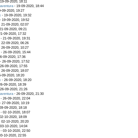
 19-09-2020, 18:11
aventura
- 19-09-2020, 18:44
9-09-2020, 19:27
k
- 19-09-2020, 19:32
- 19-09-2020, 19:52
 21-09-2020, 02:07
21-09-2020, 09:21
21-09-2020, 17:32
- 21-09-2020, 19:31
 22-09-2020, 06:26
 26-09-2020, 10:27
l
- 26-09-2020, 15:44
6-09-2020, 17:36
- 26-09-2020, 17:52
 26-09-2020, 17:55
 26-09-2020, 18:07
6-09-2020, 18:20
k
- 26-09-2020, 18:20
26-09-2020, 18:39
 26-09-2020, 21:26
aventura
- 26-09-2020, 21:30
- 26-09-2020, 22:04
- 27-09-2020, 10:19
28-09-2020, 18:18
- 02-10-2020, 18:07
02-10-2020, 18:09
 02-10-2020, 20:20
 03-10-2020, 14:04
- 03-10-2020, 22:50
03-10-2020, 22:55