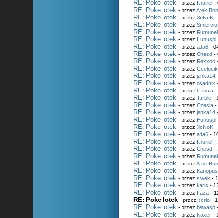
RE: Poke lotek
- przez
Ithuriel
- 
RE: Poke lotek
- przez
Arek Bon
RE: Poke lotek
- przez
XeNoK
-
RE: Poke lotek
- przez
Smierci
RE: Poke lotek
- przez
Rumune
RE: Poke lotek
- przez
Hunuspl
RE: Poke lotek
- przez
ada6
- 0
RE: Poke lotek
- przez
Chesd
- 
RE: Poke lotek
- przez
Rexxoo
-
RE: Poke lotek
- przez
Ocelocik
RE: Poke lotek
- przez
janka14
-
RE: Poke lotek
- przez
osadnik
-
RE: Poke lotek
- przez
Czesia
-
RE: Poke lotek
- przez
Tarble
- 
RE: Poke lotek
- przez
Czesia
-
RE: Poke lotek
- przez
janka14
-
RE: Poke lotek
- przez
Hunuspl
RE: Poke lotek
- przez
XeNoK
-
RE: Poke lotek
- przez
ada6
- 1
RE: Poke lotek
- przez
Ithuriel
- 
RE: Poke lotek
- przez
Chesd
- 
RE: Poke lotek
- przez
Rumune
RE: Poke lotek
- przez
Arek Bon
RE: Poke lotek
- przez
Kanopus
RE: Poke lotek
- przez
siwek
- 1
RE: Poke lotek
- przez
karis
- 1
RE: Poke lotek
- przez
Faza
- 1
RE: Poke lotek
- przez
serio
- 1
RE: Poke lotek
- przez
bewasp
-
RE: Poke lotek
- przez
Naxer
- 