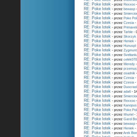
RE: Poke lotek
- przez
Rexxoo
-
RE: Poke lotek
- przez
bewasp
-
RE: Poke lotek
- przez
Smierci
RE: Poke lotek
- przez
Poke Po
RE: Poke lotek
- przez
Czesia
-
RE: Poke lotek
- przez
Primavel
RE: Poke lotek
- przez
Tarble
- 
RE: Poke lotek
- przez
Skorzyk
RE: Poke lotek
- przez
Heniek
-
RE: Poke lotek
- przez
Hunuspl
RE: Poke lotek
- przez
Zygmunt
RE: Poke lotek
- przez
Sveltank
RE: Poke lotek
- przez
celek07
RE: Poke lotek
- przez
Meredy
-
RE: Poke lotek
- przez
przemus
RE: Poke lotek
- przez
osadnik
-
RE: Poke lotek
- przez
Czesia
-
RE: Poke lotek
- przez
Czesia
-
RE: Poke lotek
- przez
Duocras
RE: Poke lotek
- przez
ada6
- 1
RE: Poke lotek
- przez
Smierci
RE: Poke lotek
- przez
Rexxoo
-
RE: Poke lotek
- przez
Kanopus
RE: Poke lotek
- przez
Poke Po
RE: Poke lotek
- przez
Ithuriel
- 
RE: Poke lotek
- przez
Garol B
RE: Poke lotek
- przez
bewasp
-
RE: Poke lotek
- przez
Heniek
-
RE: Poke lotek
- przez
Arek Bon