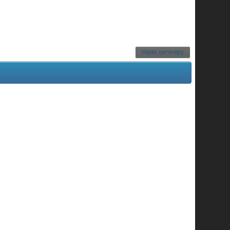
Wątek zamknięty