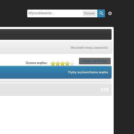
Forums
Wyświetl nową zawartość
Wątek zamknięty
Ocena wątku:
Tryby wyświetlania wątku
#76