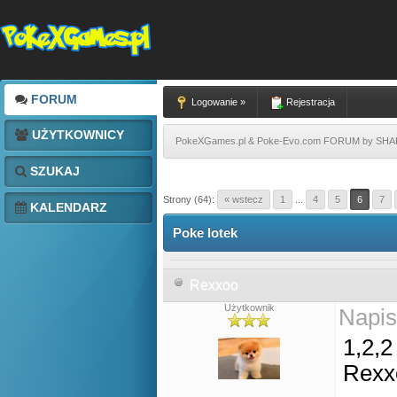
FORUM
Logowanie »
Rejestracja
UŻYTKOWNICY
PokeXGames.pl & Poke-Evo.com FORUM by SH
SZUKAJ
Strony (64):
« wstecz
1
...
4
5
6
7
KALENDARZ
Poke lotek
Rexxoo
Użytkownik
Napis
1,2,2
Rexx