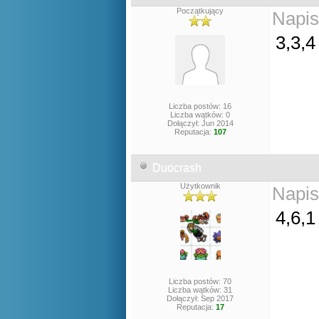
Początkujący
Napis
3,3,4
Liczba postów: 16
Liczba wątków: 0
Dołączył: Jun 2014
Reputacja:
107
Duocrash
Użytkownik
Napis
4,6,
Liczba postów: 70
Liczba wątków: 31
Dołączył: Sep 2017
Reputacja:
17