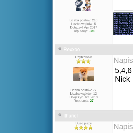
Liczba postów: 216
Liczba wątków: 5
Dołączył: Apr 2017
Reputacja:
103
Rexxoo
Użytkownik
Napis
5,4,6
Nick
Liczba postów: 77
Liczba wątków: 12
Dołączył: Dec 2019
Reputacja:
27
Ithuriel
Dużo pisze
Napis