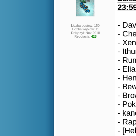
23:5
- Dav
Liczba postów: 150
Liczba wątków: 11
- Che
Dołączył: Nov 2018
Reputacja:
428
- Xen
- Ithu
- Ru
- Eli
- Hen
- Bew
- Bro
- Pok
- kan
- Rap
- [He