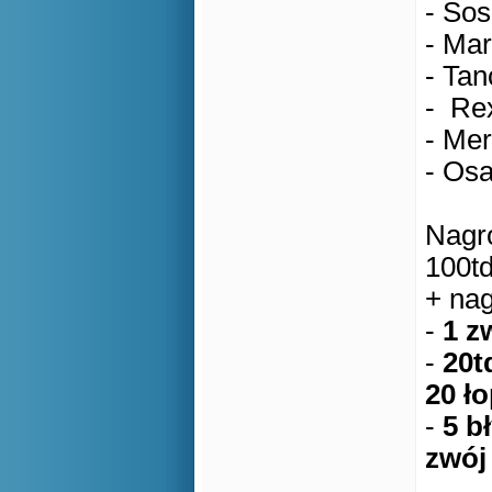
- Sos
- Mar
- Tan
- Rex
- Mer
- Osa
Nagro
100td
+ nag
-
1 zw
-
20td
20 ł
-
5 b
zwój