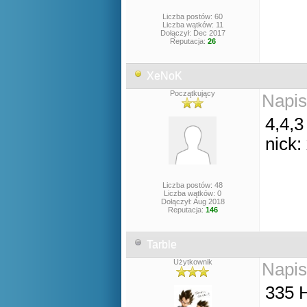
Liczba postów: 60
Liczba wątków: 11
Dołączył: Dec 2017
Reputacja:
26
XeNoK
Początkujący
Napis
4,4,3
nick:
Liczba postów: 48
Liczba wątków: 0
Dołączył: Aug 2018
Reputacja:
146
Tarble
Użytkownik
Napis
335 