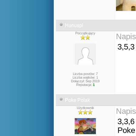
Hunuspl
Początkujący
Napis
3,5,3
Liczba postów: 7
Liczba wątków: 1
Dołączył: Sep 2019
Reputacja:
1
Poke Polak
Użytkownik
Napis
3,3,6
Poke