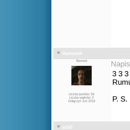
Rumunek
Banned
Napis
3 3 3 
Rumu
Liczba postów: 56
P. S.
Liczba wątków: 2
Dołączył: Jun 2019
ada6