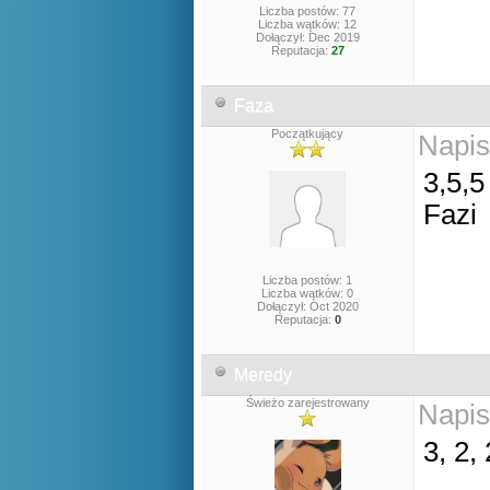
Liczba postów: 77
Liczba wątków: 12
Dołączył: Dec 2019
Reputacja:
27
Faza
Początkujący
Napis
3,5,5
Fazi
Liczba postów: 1
Liczba wątków: 0
Dołączył: Oct 2020
Reputacja:
0
Meredy
Świeżo zarejestrowany
Napis
3, 2, 