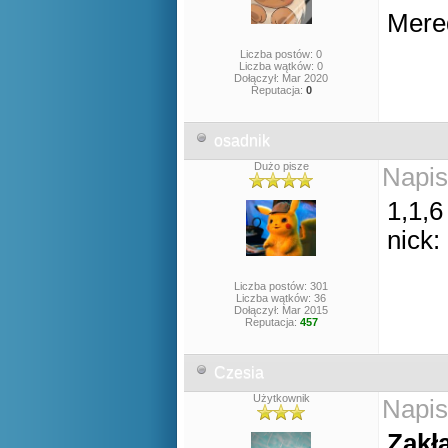
Mere
Liczba postów: 0
Liczba wątków: 0
Dołączył: Mar 2020
Reputacja:
0
osadnik
Dużo pisze
Napis
1,1,6
nick:
Liczba postów: 301
Liczba wątków: 36
Dołączył: Mar 2015
Reputacja:
457
Czesia
Użytkownik
Napis
Zakła