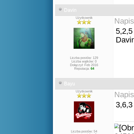
Davin
Użytkownik
Napis
5,2,5
Davi
Liczba postów: 129
Liczba wątków: 0
Dołączył: Feb 2016
Reputacja:
64
Bayu
Użytkownik
Napis
3,6,
Liczba postów: 54