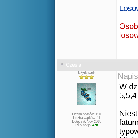
Losow
Osoby
losow
Czesia
Użytkownik
Napis
W dzi
5,5,4
Niest
Liczba postów: 150
Liczba wątków: 11
fatum
Dołączył: Nov 2018
Reputacja:
428
typow