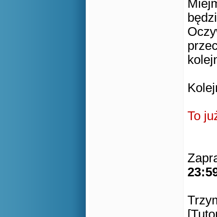
Miejm
będzi
Oczyw
prze
kolej
Kole
To ju
Zapr
23:5
Trzy
[Tuto