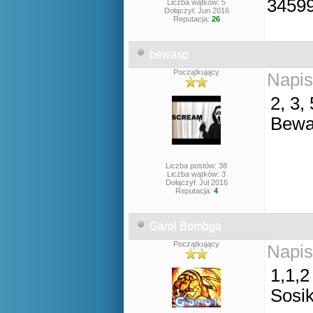
Liczba wątków: 5
Dołączył: Jun 2016
Reputacja:
26
bewasp
Początkujący
Napis
2, 3, 
Bewa
Liczba postów: 38
Liczba wątków: 3
Dołączył: Jul 2016
Reputacja:
4
Garol Bombga
Początkujący
Napis
1,1,2
Sosi