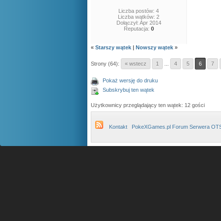
Liczba postów: 4
Liczba wątków: 2
Dołączył: Apr 2014
Reputacja:
0
«
Starszy wątek
|
Nowszy wątek
»
Strony (64):
« wstecz
1
...
4
5
6
7
Pokaż wersję do druku
Subskrybuj ten wątek
Użytkownicy przeglądający ten wątek: 12 gości
Kontakt
PokeXGames.pl Forum Serwera OT