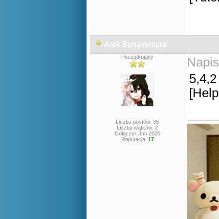
Arek Bonaventura
Początkujący
Napis
5,4,2
[Help
Liczba postów: 35
Liczba wątków: 2
Dołączył: Jun 2020
Reputacja:
17