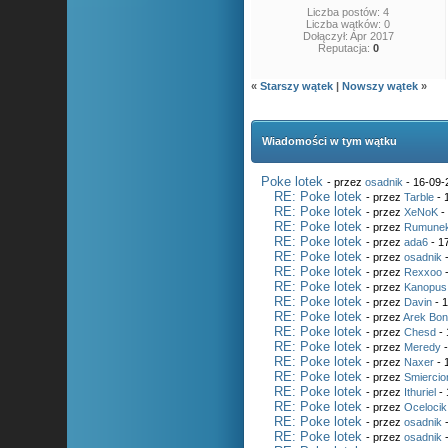
Liczba postów: 4
Liczba wątków: 0
Dołączył: Apr 2017
Reputacja:
0
«
Starszy wątek
|
Nowszy wątek
»
Wiadomości w tym wątku
Poke lotek
- przez
osadnik
- 16-09-
RE: Poke lotek
- przez
Tarble
- 
RE: Poke lotek
- przez
XeNoK
-
RE: Poke lotek
- przez
Rumune
RE: Poke lotek
- przez
ada6
- 1
RE: Poke lotek
- przez
osadnik
-
RE: Poke lotek
- przez
Rexxoo
-
RE: Poke lotek
- przez
Kanopus
RE: Poke lotek
- przez
Davin
- 1
RE: Poke lotek
- przez
Arek Bon
RE: Poke lotek
- przez
Chesd
- 
RE: Poke lotek
- przez
Meredy
-
RE: Poke lotek
- przez
Naxer
- 
RE: Poke lotek
- przez
Smierci
RE: Poke lotek
- przez
Ithuriel
- 
RE: Poke lotek
- przez
Ocelocik
RE: Poke lotek
- przez
osadnik
-
RE: Poke lotek
- przez
osadnik
-