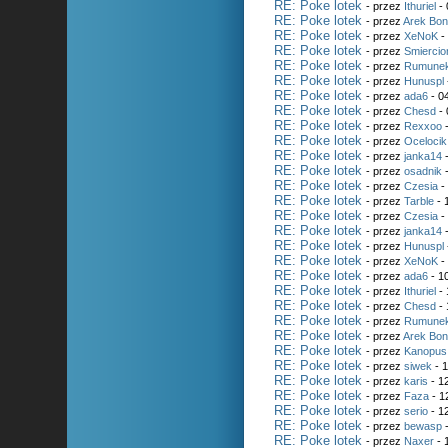
RE: Poke lotek
- przez
Ithuriel
- 
RE: Poke lotek
- przez
Arek Bon
RE: Poke lotek
- przez
XeNoK
-
RE: Poke lotek
- przez
Smierci
RE: Poke lotek
- przez
Rumune
RE: Poke lotek
- przez
Hunuspl
RE: Poke lotek
- przez
ada6
- 0
RE: Poke lotek
- przez
Chesd
- 
RE: Poke lotek
- przez
Rexxoo
-
RE: Poke lotek
- przez
Ocelocik
RE: Poke lotek
- przez
janka14
-
RE: Poke lotek
- przez
osadnik
-
RE: Poke lotek
- przez
Czesia
-
RE: Poke lotek
- przez
Tarble
- 
RE: Poke lotek
- przez
Czesia
-
RE: Poke lotek
- przez
janka14
-
RE: Poke lotek
- przez
Hunuspl
RE: Poke lotek
- przez
XeNoK
-
RE: Poke lotek
- przez
ada6
- 1
RE: Poke lotek
- przez
Ithuriel
- 
RE: Poke lotek
- przez
Chesd
- 
RE: Poke lotek
- przez
Rumune
RE: Poke lotek
- przez
Arek Bon
RE: Poke lotek
- przez
Kanopus
RE: Poke lotek
- przez
siwek
- 1
RE: Poke lotek
- przez
karis
- 1
RE: Poke lotek
- przez
Faza
- 1
RE: Poke lotek
- przez
serio
- 1
RE: Poke lotek
- przez
bewasp
-
RE: Poke lotek
- przez
Naxer
- 