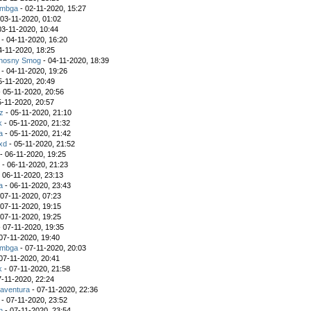
ombga
- 02-11-2020, 15:27
 03-11-2020, 01:02
03-11-2020, 10:44
- 04-11-2020, 16:20
4-11-2020, 18:25
onosny Smog
- 04-11-2020, 18:39
- 04-11-2020, 19:26
5-11-2020, 20:49
 05-11-2020, 20:56
5-11-2020, 20:57
z
- 05-11-2020, 21:10
k
- 05-11-2020, 21:32
a
- 05-11-2020, 21:42
xd
- 05-11-2020, 21:52
- 06-11-2020, 19:25
0
- 06-11-2020, 21:23
 06-11-2020, 23:13
a
- 06-11-2020, 23:43
 07-11-2020, 07:23
 07-11-2020, 19:15
 07-11-2020, 19:25
 07-11-2020, 19:35
07-11-2020, 19:40
ombga
- 07-11-2020, 20:03
07-11-2020, 20:41
k
- 07-11-2020, 21:58
7-11-2020, 22:24
aventura
- 07-11-2020, 22:36
- 07-11-2020, 23:52
h
- 07-11-2020, 23:54