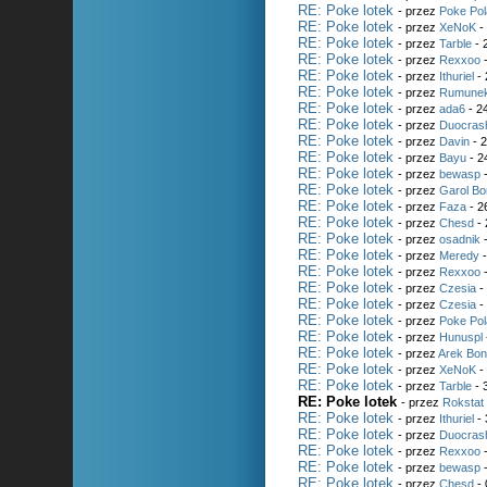
RE: Poke lotek
- przez
Poke Po
RE: Poke lotek
- przez
XeNoK
-
RE: Poke lotek
- przez
Tarble
- 
RE: Poke lotek
- przez
Rexxoo
-
RE: Poke lotek
- przez
Ithuriel
- 
RE: Poke lotek
- przez
Rumune
RE: Poke lotek
- przez
ada6
- 2
RE: Poke lotek
- przez
Duocras
RE: Poke lotek
- przez
Davin
- 2
RE: Poke lotek
- przez
Bayu
- 2
RE: Poke lotek
- przez
bewasp
-
RE: Poke lotek
- przez
Garol B
RE: Poke lotek
- przez
Faza
- 2
RE: Poke lotek
- przez
Chesd
- 
RE: Poke lotek
- przez
osadnik
-
RE: Poke lotek
- przez
Meredy
-
RE: Poke lotek
- przez
Rexxoo
-
RE: Poke lotek
- przez
Czesia
-
RE: Poke lotek
- przez
Czesia
-
RE: Poke lotek
- przez
Poke Po
RE: Poke lotek
- przez
Hunuspl
RE: Poke lotek
- przez
Arek Bon
RE: Poke lotek
- przez
XeNoK
-
RE: Poke lotek
- przez
Tarble
- 
RE: Poke lotek
- przez
Rokstat
RE: Poke lotek
- przez
Ithuriel
- 
RE: Poke lotek
- przez
Duocras
RE: Poke lotek
- przez
Rexxoo
-
RE: Poke lotek
- przez
bewasp
-
RE: Poke lotek
- przez
Chesd
- 