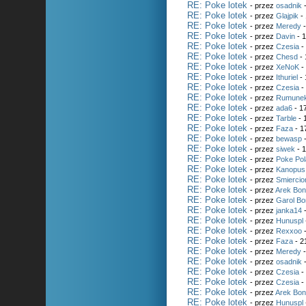
RE: Poke lotek
- przez
osadnik
-
RE: Poke lotek
- przez
Glajpik
- 
RE: Poke lotek
- przez
Meredy
-
RE: Poke lotek
- przez
Davin
- 1
RE: Poke lotek
- przez
Czesia
-
RE: Poke lotek
- przez
Chesd
- 
RE: Poke lotek
- przez
XeNoK
-
RE: Poke lotek
- przez
Ithuriel
- 
RE: Poke lotek
- przez
Czesia
-
RE: Poke lotek
- przez
Rumune
RE: Poke lotek
- przez
ada6
- 1
RE: Poke lotek
- przez
Tarble
- 
RE: Poke lotek
- przez
Faza
- 1
RE: Poke lotek
- przez
bewasp
-
RE: Poke lotek
- przez
siwek
- 1
RE: Poke lotek
- przez
Poke Po
RE: Poke lotek
- przez
Kanopus
RE: Poke lotek
- przez
Smierci
RE: Poke lotek
- przez
Arek Bon
RE: Poke lotek
- przez
Garol B
RE: Poke lotek
- przez
janka14
-
RE: Poke lotek
- przez
Hunuspl
RE: Poke lotek
- przez
Rexxoo
-
RE: Poke lotek
- przez
Faza
- 2
RE: Poke lotek
- przez
Meredy
-
RE: Poke lotek
- przez
osadnik
-
RE: Poke lotek
- przez
Czesia
-
RE: Poke lotek
- przez
Czesia
-
RE: Poke lotek
- przez
Arek Bon
RE: Poke lotek
- przez
Hunuspl