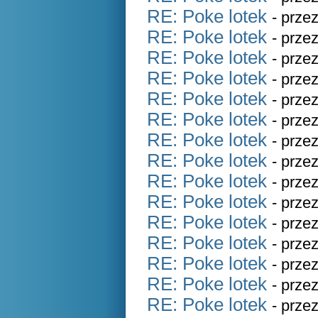
RE: Poke lotek
- prze
RE: Poke lotek
- prze
RE: Poke lotek
- prze
RE: Poke lotek
- prze
RE: Poke lotek
- prze
RE: Poke lotek
- prze
RE: Poke lotek
- prze
RE: Poke lotek
- prze
RE: Poke lotek
- prze
RE: Poke lotek
- prze
RE: Poke lotek
- prze
RE: Poke lotek
- prze
RE: Poke lotek
- prze
RE: Poke lotek
- prze
RE: Poke lotek
- prze