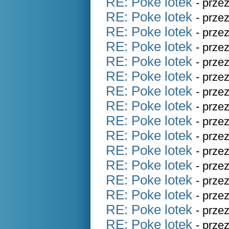
RE: Poke lotek
- prze
RE: Poke lotek
- prze
RE: Poke lotek
- prze
RE: Poke lotek
- prze
RE: Poke lotek
- prze
RE: Poke lotek
- prze
RE: Poke lotek
- prze
RE: Poke lotek
- prze
RE: Poke lotek
- prze
RE: Poke lotek
- prze
RE: Poke lotek
- prze
RE: Poke lotek
- prze
RE: Poke lotek
- prze
RE: Poke lotek
- prze
RE: Poke lotek
- prze
RE: Poke lotek
- prze