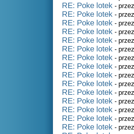
RE: Poke lotek
- prze
RE: Poke lotek
- prze
RE: Poke lotek
- prze
RE: Poke lotek
- prze
RE: Poke lotek
- prze
RE: Poke lotek
- prze
RE: Poke lotek
- prze
RE: Poke lotek
- prze
RE: Poke lotek
- prze
RE: Poke lotek
- prze
RE: Poke lotek
- prze
RE: Poke lotek
- prze
RE: Poke lotek
- prze
RE: Poke lotek
- prze
RE: Poke lotek
- prze