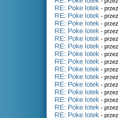
RE: Poke lotek
- prze
RE: Poke lotek
- prze
RE: Poke lotek
- prze
RE: Poke lotek
- prze
RE: Poke lotek
- prze
RE: Poke lotek
- prze
RE: Poke lotek
- prze
RE: Poke lotek
- prze
RE: Poke lotek
- prze
RE: Poke lotek
- prze
RE: Poke lotek
- prze
RE: Poke lotek
- prze
RE: Poke lotek
- prze
RE: Poke lotek
- prze
RE: Poke lotek
- prze
RE: Poke lotek
- prze