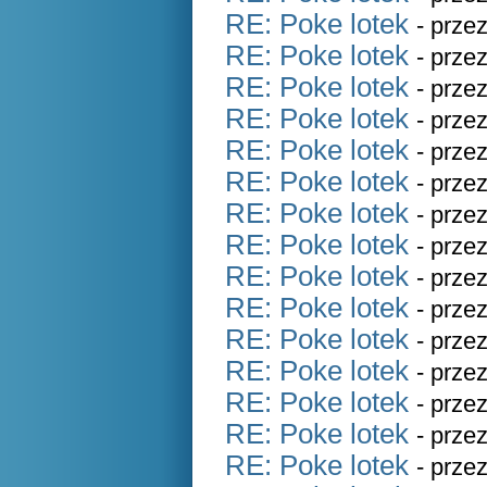
RE: Poke lotek
- prze
RE: Poke lotek
- prze
RE: Poke lotek
- prze
RE: Poke lotek
- prze
RE: Poke lotek
- prze
RE: Poke lotek
- prze
RE: Poke lotek
- prze
RE: Poke lotek
- prze
RE: Poke lotek
- prze
RE: Poke lotek
- prze
RE: Poke lotek
- prze
RE: Poke lotek
- prze
RE: Poke lotek
- prze
RE: Poke lotek
- prze
RE: Poke lotek
- prze