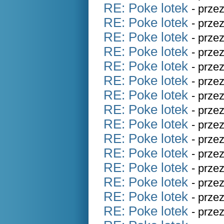
RE: Poke lotek
- prze
RE: Poke lotek
- prze
RE: Poke lotek
- prze
RE: Poke lotek
- prze
RE: Poke lotek
- prze
RE: Poke lotek
- prze
RE: Poke lotek
- prze
RE: Poke lotek
- prze
RE: Poke lotek
- prze
RE: Poke lotek
- prze
RE: Poke lotek
- prze
RE: Poke lotek
- prze
RE: Poke lotek
- prze
RE: Poke lotek
- prze
RE: Poke lotek
- prze