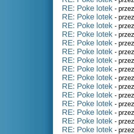
RE: Poke lotek
- prze
RE: Poke lotek
- prze
RE: Poke lotek
- prze
RE: Poke lotek
- prze
RE: Poke lotek
- prze
RE: Poke lotek
- prze
RE: Poke lotek
- prze
RE: Poke lotek
- prze
RE: Poke lotek
- prze
RE: Poke lotek
- prze
RE: Poke lotek
- prze
RE: Poke lotek
- prze
RE: Poke lotek
- prze
RE: Poke lotek
- prze
RE: Poke lotek
- prze