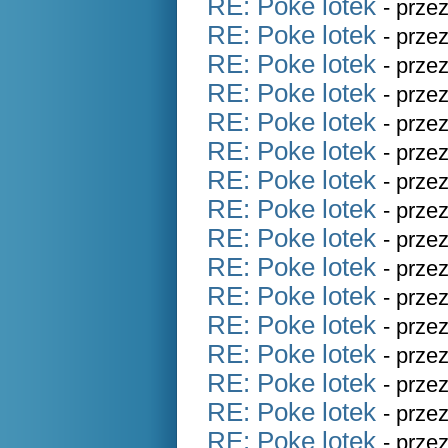
RE: Poke lotek
- prze
RE: Poke lotek
- prze
RE: Poke lotek
- prze
RE: Poke lotek
- prze
RE: Poke lotek
- prze
RE: Poke lotek
- prze
RE: Poke lotek
- prze
RE: Poke lotek
- prze
RE: Poke lotek
- prze
RE: Poke lotek
- prze
RE: Poke lotek
- prze
RE: Poke lotek
- prze
RE: Poke lotek
- prze
RE: Poke lotek
- prze
RE: Poke lotek
- prze
RE: Poke lotek
- prze