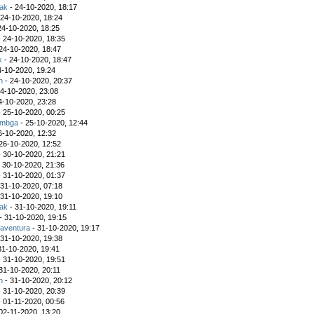
lak
- 24-10-2020, 18:17
 24-10-2020, 18:24
24-10-2020, 18:25
 24-10-2020, 18:35
24-10-2020, 18:47
k
- 24-10-2020, 18:47
4-10-2020, 19:24
h
- 24-10-2020, 20:37
4-10-2020, 23:08
4-10-2020, 23:28
 25-10-2020, 00:25
ombga
- 25-10-2020, 12:44
6-10-2020, 12:32
26-10-2020, 12:52
 30-10-2020, 21:21
 30-10-2020, 21:36
 31-10-2020, 01:37
 31-10-2020, 07:18
 31-10-2020, 19:10
lak
- 31-10-2020, 19:11
- 31-10-2020, 19:15
aventura
- 31-10-2020, 19:17
 31-10-2020, 19:38
31-10-2020, 19:41
 31-10-2020, 19:51
31-10-2020, 20:11
h
- 31-10-2020, 20:12
 31-10-2020, 20:39
 01-11-2020, 00:56
02-11-2020, 13:20