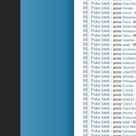
RE: Poke lotek
- przez
Garol B
RE: Poke lotek
- przez
Heniek
-
RE: Poke lotek
- przez
Levux
- 
RE: Poke lotek
- przez
Remonix
RE: Poke lotek
- przez
Faza
- 0
RE: Poke lotek
- przez
Smierci
RE: Poke lotek
- przez
Kanopus
RE: Poke lotek
- przez
Xeno
- 0
RE: Poke lotek
- przez
osadnik
-
RE: Poke lotek
- przez
ada6
- 0
RE: Poke lotek
- przez
przemus
RE: Poke lotek
- przez
Rumune
RE: Poke lotek
- przez
Sveltank
RE: Poke lotek
- przez
mateusz
RE: Poke lotek
- przez
Skorzyk
RE: Poke lotek
- przez
celek07
RE: Poke lotek
- przez
Meredy
-
RE: Poke lotek
- przez
Primavel
RE: Poke lotek
- przez
Czesia
-
RE: Poke lotek
- przez
Czesia
-
RE: Poke lotek
- przez
XeNoK
-
RE: Poke lotek
- przez
bedi121
-
RE: Poke lotek
- przez
Chesd
- 
RE: Poke lotek
- przez
Garol B
RE: Poke lotek
- przez
Ithuriel
- 
RE: Poke lotek
- przez
Rumune
RE: Poke lotek
- przez
ada6
- 0
RE: Poke lotek
- przez
Arek Bon
RE: Poke lotek
- przez
Kanopus
RE: Poke lotek
- przez
Duocras