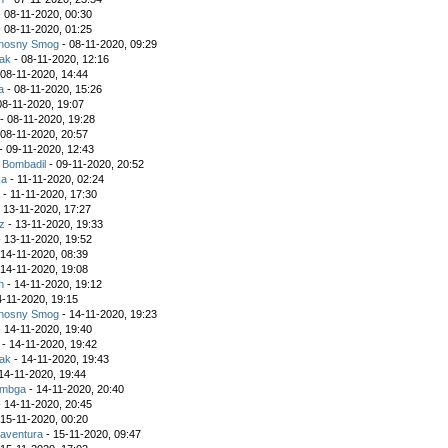
 08-11-2020, 00:30
 08-11-2020, 01:25
onosny Smog
- 08-11-2020, 09:29
lak
- 08-11-2020, 12:16
 08-11-2020, 14:44
a
- 08-11-2020, 15:26
08-11-2020, 19:07
- 08-11-2020, 19:28
 08-11-2020, 20:57
- 09-11-2020, 12:43
 Bombadil
- 09-11-2020, 20:52
ka
- 11-11-2020, 02:24
0
- 11-11-2020, 17:30
 13-11-2020, 17:27
z
- 13-11-2020, 19:33
 13-11-2020, 19:52
 14-11-2020, 08:39
 14-11-2020, 19:08
h
- 14-11-2020, 19:12
4-11-2020, 19:15
onosny Smog
- 14-11-2020, 19:23
 14-11-2020, 19:40
- 14-11-2020, 19:42
lak
- 14-11-2020, 19:43
14-11-2020, 19:44
ombga
- 14-11-2020, 20:40
 14-11-2020, 20:45
 15-11-2020, 00:20
aventura
- 15-11-2020, 09:47