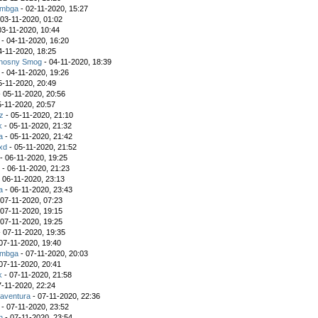
ombga
- 02-11-2020, 15:27
 03-11-2020, 01:02
03-11-2020, 10:44
- 04-11-2020, 16:20
4-11-2020, 18:25
onosny Smog
- 04-11-2020, 18:39
- 04-11-2020, 19:26
5-11-2020, 20:49
 05-11-2020, 20:56
5-11-2020, 20:57
z
- 05-11-2020, 21:10
k
- 05-11-2020, 21:32
a
- 05-11-2020, 21:42
xd
- 05-11-2020, 21:52
- 06-11-2020, 19:25
0
- 06-11-2020, 21:23
 06-11-2020, 23:13
a
- 06-11-2020, 23:43
 07-11-2020, 07:23
 07-11-2020, 19:15
 07-11-2020, 19:25
 07-11-2020, 19:35
07-11-2020, 19:40
ombga
- 07-11-2020, 20:03
07-11-2020, 20:41
k
- 07-11-2020, 21:58
7-11-2020, 22:24
aventura
- 07-11-2020, 22:36
- 07-11-2020, 23:52
h
- 07-11-2020, 23:54