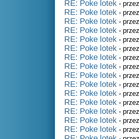
RE: Poke lotek
- prze
RE: Poke lotek
- prze
RE: Poke lotek
- prze
RE: Poke lotek
- prze
RE: Poke lotek
- prze
RE: Poke lotek
- prze
RE: Poke lotek
- prze
RE: Poke lotek
- prze
RE: Poke lotek
- prze
RE: Poke lotek
- prze
RE: Poke lotek
- prze
RE: Poke lotek
- prze
RE: Poke lotek
- prze
RE: Poke lotek
- prze
RE: Poke lotek
- prze
RE: Poke lotek
- prze