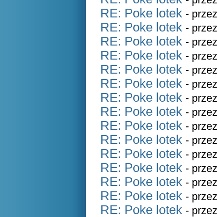
RE: Poke lotek
- prze
RE: Poke lotek
- prze
RE: Poke lotek
- prze
RE: Poke lotek
- prze
RE: Poke lotek
- prze
RE: Poke lotek
- prze
RE: Poke lotek
- prze
RE: Poke lotek
- prze
RE: Poke lotek
- prze
RE: Poke lotek
- prze
RE: Poke lotek
- prze
RE: Poke lotek
- prze
RE: Poke lotek
- prze
RE: Poke lotek
- prze
RE: Poke lotek
- prze