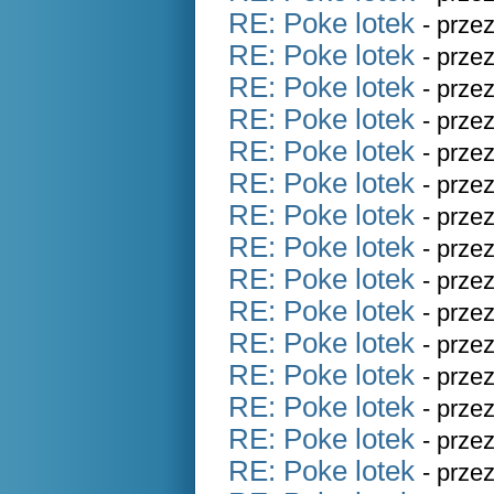
RE: Poke lotek
- prze
RE: Poke lotek
- prze
RE: Poke lotek
- prze
RE: Poke lotek
- prze
RE: Poke lotek
- prze
RE: Poke lotek
- prze
RE: Poke lotek
- prze
RE: Poke lotek
- prze
RE: Poke lotek
- prze
RE: Poke lotek
- prze
RE: Poke lotek
- prze
RE: Poke lotek
- prze
RE: Poke lotek
- prze
RE: Poke lotek
- prze
RE: Poke lotek
- prze