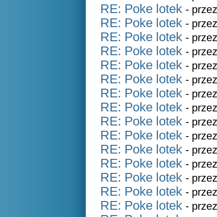
RE: Poke lotek
- prze
RE: Poke lotek
- prze
RE: Poke lotek
- prze
RE: Poke lotek
- prze
RE: Poke lotek
- prze
RE: Poke lotek
- prze
RE: Poke lotek
- prze
RE: Poke lotek
- prze
RE: Poke lotek
- prze
RE: Poke lotek
- prze
RE: Poke lotek
- prze
RE: Poke lotek
- prze
RE: Poke lotek
- prze
RE: Poke lotek
- prze
RE: Poke lotek
- prze