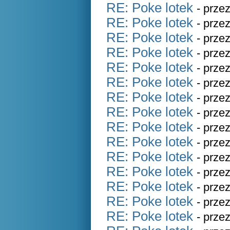
RE: Poke lotek
- prze
RE: Poke lotek
- prze
RE: Poke lotek
- prze
RE: Poke lotek
- prze
RE: Poke lotek
- prze
RE: Poke lotek
- prze
RE: Poke lotek
- prze
RE: Poke lotek
- prze
RE: Poke lotek
- prze
RE: Poke lotek
- prze
RE: Poke lotek
- prze
RE: Poke lotek
- prze
RE: Poke lotek
- prze
RE: Poke lotek
- prze
RE: Poke lotek
- prze