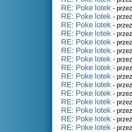
RE: Poke lotek
- prze
RE: Poke lotek
- prze
RE: Poke lotek
- prze
RE: Poke lotek
- prze
RE: Poke lotek
- prze
RE: Poke lotek
- prze
RE: Poke lotek
- prze
RE: Poke lotek
- prze
RE: Poke lotek
- prze
RE: Poke lotek
- prze
RE: Poke lotek
- prze
RE: Poke lotek
- prze
RE: Poke lotek
- prze
RE: Poke lotek
- prze
RE: Poke lotek
- prze