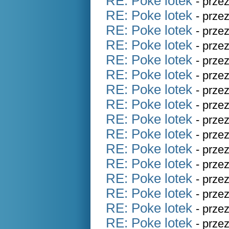
RE: Poke lotek
- prze
RE: Poke lotek
- prze
RE: Poke lotek
- prze
RE: Poke lotek
- prze
RE: Poke lotek
- prze
RE: Poke lotek
- prze
RE: Poke lotek
- prze
RE: Poke lotek
- prze
RE: Poke lotek
- prze
RE: Poke lotek
- prze
RE: Poke lotek
- prze
RE: Poke lotek
- prze
RE: Poke lotek
- prze
RE: Poke lotek
- prze
RE: Poke lotek
- prze
RE: Poke lotek
- prze