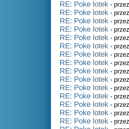
RE: Poke lotek
- prze
RE: Poke lotek
- prze
RE: Poke lotek
- prze
RE: Poke lotek
- prze
RE: Poke lotek
- prze
RE: Poke lotek
- prze
RE: Poke lotek
- prze
RE: Poke lotek
- prze
RE: Poke lotek
- prze
RE: Poke lotek
- prze
RE: Poke lotek
- prze
RE: Poke lotek
- prze
RE: Poke lotek
- prze
RE: Poke lotek
- prze
RE: Poke lotek
- prze