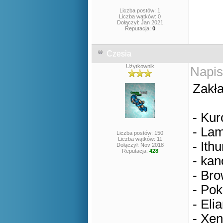
Liczba postów: 1
Liczba wątków: 0
Dołączył: Jan 2021
Reputacja:
0
Czesia
Użytkownik
Napis
Zakła
- Kur
- Lam
Liczba postów: 150
Liczba wątków: 11
- Ithu
Dołączył: Nov 2018
Reputacja:
428
- kan
- Bro
- Pok
- Eli
- Xen