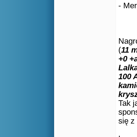
- Mer
Nagro
(
11 m
+0 +
Lalk
100 
kami
krys
Tak j
spons
się z