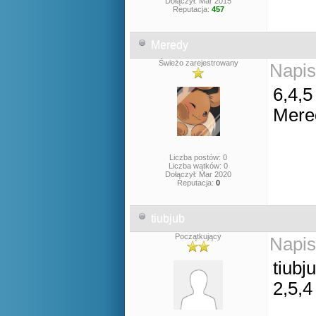
Dołączył: Mar 2015
Reputacja:
457
Meredy
Świeżo zarejestrowany
Napis
6,4,5
Mere
Liczba postów: 0
Liczba wątków: 0
Dołączył: Mar 2020
Reputacja:
0
tiubjub
Początkujący
Napis
tiubj
2,5,4