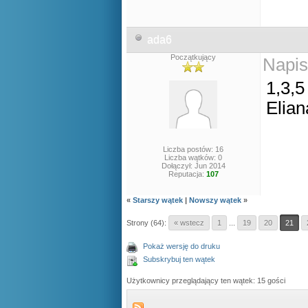
ada6
Początkujący
Napis
1,3,5
Elian
Liczba postów: 16
Liczba wątków: 0
Dołączył: Jun 2014
Reputacja:
107
«
Starszy wątek
|
Nowszy wątek
»
Strony (64):
« wstecz
1
...
19
20
21
Pokaż wersję do druku
Subskrybuj ten wątek
Użytkownicy przeglądający ten wątek: 15 gości