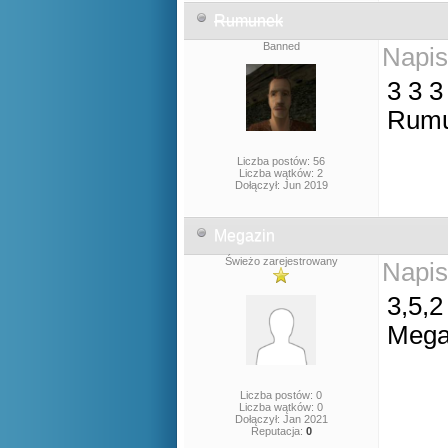
Rumunek
Banned
Napis
3 3 3
Rumu
Liczba postów: 56
Liczba wątków: 2
Dołączył: Jun 2019
Megazin
Świeżo zarejestrowany
Napis
3,5,2
Mega
Liczba postów: 0
Liczba wątków: 0
Dołączył: Jan 2021
Reputacja:
0