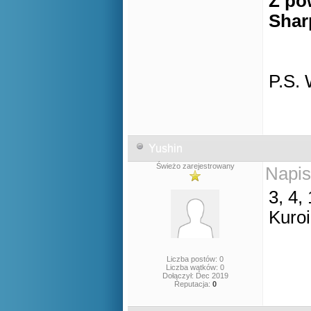
Z po
Shar
P.S.
Yushin
Świeżo zarejestrowany
Napis
3, 4, 
Kuroi
Liczba postów: 0
Liczba wątków: 0
Dołączył: Dec 2019
Reputacja:
0