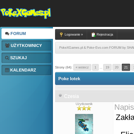
FORUM
Logowanie »
Rejestracja
UŻYTKOWNICY
PokeXGames.pl & Poke-Evo.com FORUM by SH
SZUKAJ
Strony (64):
« wstecz
1
...
19
20
21
KALENDARZ
Poke lotek
Czesia
Użytkownik
Napis
Zakła