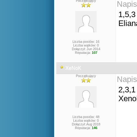
Początkujący
Napis
1,5,3
Elian
Liczba postów: 16
Liczba wątków: 0
Dołączył: Jun 2014
Reputacja:
107
XeNoK
Początkujący
Napis
2,3,1
Xeno
Liczba postów: 48
Liczba wątków: 0
Dołączył: Aug 2018
Reputacja:
146