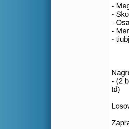
- Meg
- Sko
- Osa
- Mer
- tiub
Nagro
- (2 
td)
Losow
Zapr