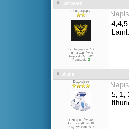
Lamberek
Początkujący
Napis
4,4,5
Lamb
Liczba postów: 10
Liczba wątków: 0
Dołączył: Oct 2020
Reputacja:
3
Ithuriel
Dużo pisze
Napis
5, 1, 
Ithuri
Liczba postów: 300
Liczba wątków: 18
Dołączył: Sep 2016