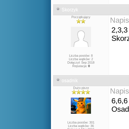
Skorzyk
Początkujący
Napis
2,3,3
Skor
Liczba postów: 8
Liczba wątków: 2
Dołączył: Sep 2018
Reputacja:
0
osadnik
Dużo pisze
Napis
6,6,6
Osad
Liczba postów: 301
Liczba wątków: 36