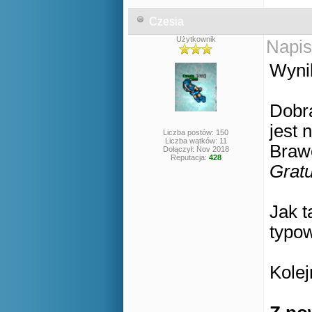
Czesia
Użytkownik
Napis
Wynik
Dobr
jest 
Liczba postów: 150
Liczba wątków: 11
Braw
Dołączył: Nov 2018
Reputacja:
428
Gratu
Jak t
typow
Kole