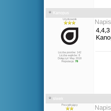
Kanopus
Użytkownik
Napis
4,4,3
Kano
Liczba postów: 142
Liczba wątków: 8
Dołączył: May 2018
Reputacja:
78
siwek
Początkujący
Napis