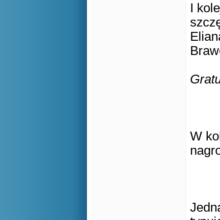
I kol
szczę
Elian
Braw
Gratu
W ko
nagr
Jedna