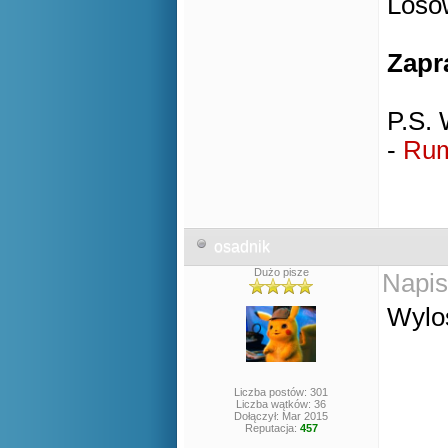
Losow
Zapr
P.S. 
-
Rum
osadnik
Dużo pisze
Napis
Wylos
Liczba postów: 301
Liczba wątków: 36
Dołączył: Mar 2015
Reputacja:
457