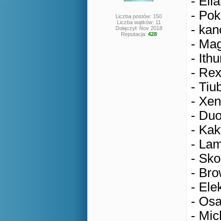
- Eli
- Pok
Liczba postów: 150
Liczba wątków: 11
- kan
Dołączył: Nov 2018
Reputacja:
428
- Mag
- Ithu
- Rex
- Tiu
- Xen
- Duo
- Kak
- Lam
- Sko
- Bro
- Ele
- Osa
- Mic