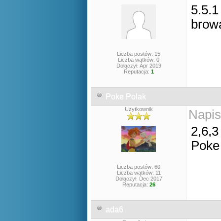
5.5.1
brow
Liczba postów: 15
Liczba wątków: 0
Dołączył: Apr 2019
Reputacja:
1
Poke Polak
Użytkownik
Napis
2,6,3
Poke
Liczba postów: 60
Liczba wątków: 11
Dołączył: Dec 2017
Reputacja:
26
ada6