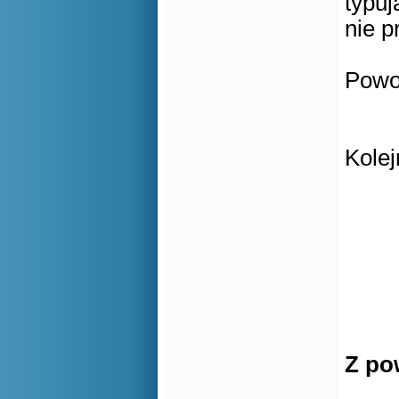
typuj
nie p
Powo
Kole
Z po