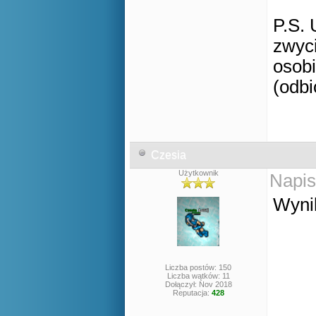
P.S. 
zwyci
osobi
(odbi
Czesia
Użytkownik
Napis
Wynik
Liczba postów: 150
Liczba wątków: 11
Dołączył: Nov 2018
Reputacja:
428