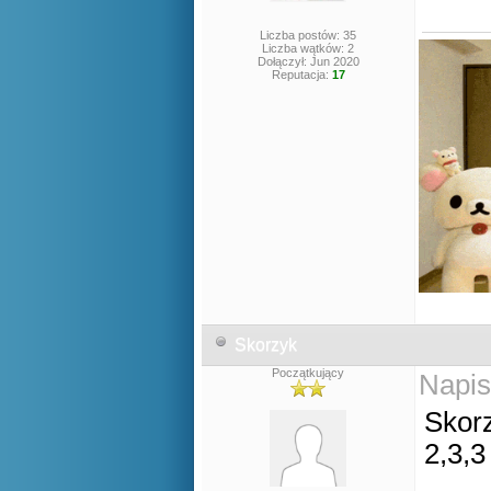
Liczba postów: 35
Liczba wątków: 2
Dołączył: Jun 2020
Reputacja:
17
Skorzyk
Początkujący
Napis
Skor
2,3,3