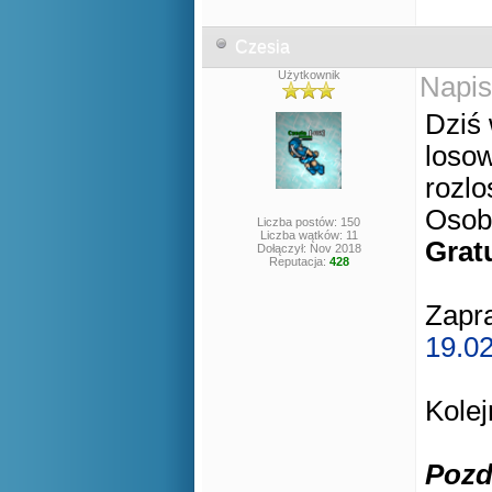
Czesia
Użytkownik
Napis
Dziś 
losow
rozlo
Osoby
Liczba postów: 150
Liczba wątków: 11
Grat
Dołączył: Nov 2018
Reputacja:
428
Zapr
19.02
Kolej
Pozd