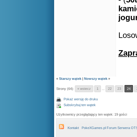
kami
jogu
Losow
Zapr
«
Starszy wątek
|
Nowszy wątek
»
Strony (64):
« wstecz
1
...
22
23
24
Pokaż wersję do druku
Subskrybuj ten wątek
Użytkownicy przeglądający ten wątek: 19 gości
Kontakt
PokeXGames.pl Forum Serwera OT