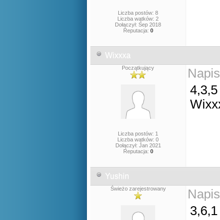
Liczba postów: 8
Liczba wątków: 2
Dołączył: Sep 2018
Reputacja:
0
Wixxxa
Początkujący
Napis
4,3,5
Wixx
Liczba postów: 1
Liczba wątków: 0
Dołączył: Jan 2021
Reputacja:
0
Yushin
Świeżo zarejestrowany
Napis
3,6,1