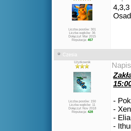
4,3,3
Osad
Liczba postów: 301
Liczba wątków: 36
Dołączył: Mar 2015
Reputacja:
457
Czesia
Użytkownik
Napis
Zakła
15:0
- Pok
Liczba postów: 150
Liczba wątków: 11
- Xen
Dołączył: Nov 2018
Reputacja:
428
- Eli
- Ithu