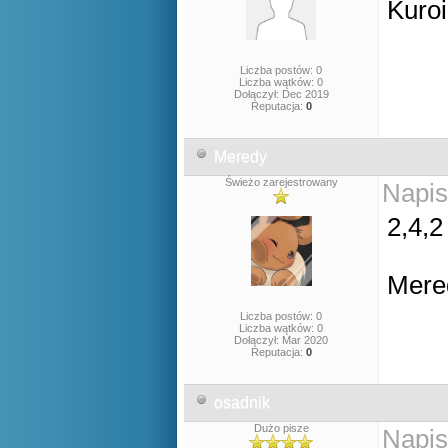
Kuroi
Liczba postów: 0
Liczba wątków: 0
Dołączył: Dec 2019
Reputacja:
0
Meredy
Świeżo zarejestrowany
Napis
2,4,2
Mere
Liczba postów: 0
Liczba wątków: 0
Dołączył: Mar 2020
Reputacja:
0
osadnik
Dużo pisze
Napis