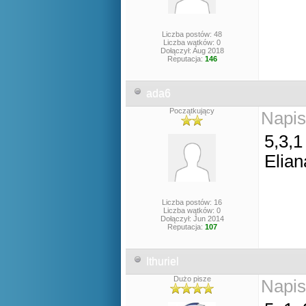
Liczba postów: 48
Liczba wątków: 0
Dołączył: Aug 2018
Reputacja:
146
ada6
Początkujący
Napis
5,3,1
Elian
Liczba postów: 16
Liczba wątków: 0
Dołączył: Jun 2014
Reputacja:
107
Ithuriel
Dużo pisze
Napis