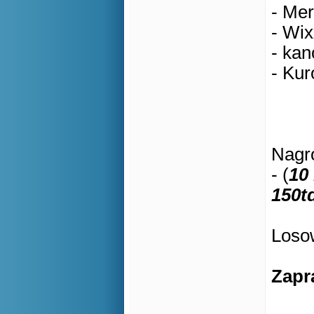
- Mer
- Wix
- kan
- Kur
Nagro
- (
10
150t
Losow
Zapr