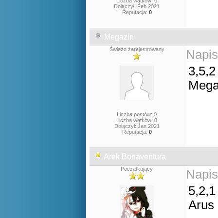
Liczba wątków: 0
Dołączył: Feb 2021
Reputacja:
0
Megazin
Świeżo zarejestrowany
Napis
3,5,2
Mega
Liczba postów: 0
Liczba wątków: 0
Dołączył: Jan 2021
Reputacja:
0
Arek Bonaventura
Początkujący
Napis
5,2,1
Arus