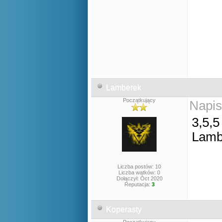
Lamberek
Początkujący
Napis
3,5,5
Lamb
Liczba postów: 10
Liczba wątków: 0
Dołączył: Oct 2020
Reputacja:
3
Koperasty