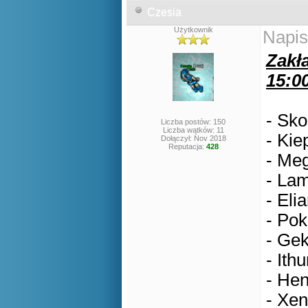
Czesia
Użytkownik
Napis
Zakła
15:0
- Sko
Liczba postów: 150
Liczba wątków: 11
- Kie
Dołączył: Nov 2018
Reputacja:
428
- Meg
- Lam
- Eli
- Pok
- Gek
- Ithu
- Hen
- Xen