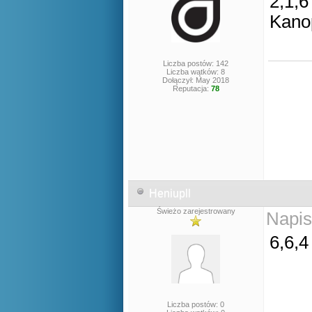
2,1,6
Kano
Liczba postów: 142
Liczba wątków: 8
Dołączył: May 2018
Reputacja:
78
Heniupll
Świeżo zarejestrowany
Napis
6,6,4
Liczba postów: 0