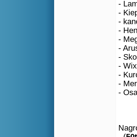
- Lam
- Kie
- kan
- Hen
- Meg
- Aru
- Sko
- Wix
- Kur
- Mer
- Osa
Nagro
- (
50