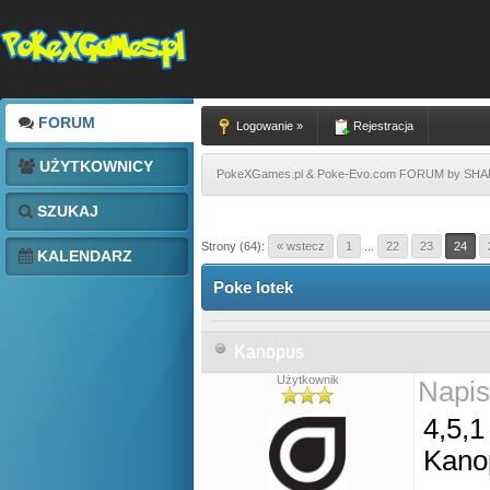
FORUM
Logowanie »
Rejestracja
UŻYTKOWNICY
PokeXGames.pl & Poke-Evo.com FORUM by SH
SZUKAJ
Strony (64):
« wstecz
1
...
22
23
24
KALENDARZ
Poke lotek
Kanopus
Użytkownik
Napis
4,5,1
Kano