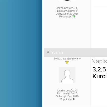
Liczba postów: 142
Liczba wątków: 8
Dołączył: May 2018
Reputacja:
78
Yushin
Świeżo zarejestrowany
Napis
3,2,5
Kuroi
Liczba postów: 0
Liczba wątków: 0
Dołączył: Dec 2019
Reputacja:
0