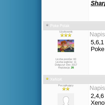
Shar
Poke Polak
Użytkownik
Napis
5,6,1
Poke
Liczba postów: 60
Liczba wątków: 11
Dołączył: Dec 2017
Reputacja:
26
XeNoK
Początkujący
Napis
2,4,6
Xeno