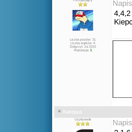
Początkujący
Napis
4,4,2
Kiepc
Liczba postów: 31
Liczba wątków: 8
Dołączył: Jul 2015
Reputacja:
1
Kanopus
Użytkownik
Napis