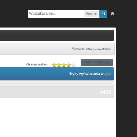
Forums
Wyświetl nową zawartość
Wątek zamknięty
Ocena wątku:
Tryby wyświetlania wątku
#479