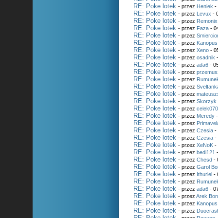
RE: Poke lotek
- przez
Heniek
-
RE: Poke lotek
- przez
Levux
- 
RE: Poke lotek
- przez
Remonix
RE: Poke lotek
- przez
Faza
- 0
RE: Poke lotek
- przez
Smierci
RE: Poke lotek
- przez
Kanopus
RE: Poke lotek
- przez
Xeno
- 0
RE: Poke lotek
- przez
osadnik
-
RE: Poke lotek
- przez
ada6
- 0
RE: Poke lotek
- przez
przemus
RE: Poke lotek
- przez
Rumune
RE: Poke lotek
- przez
Sveltank
RE: Poke lotek
- przez
mateusz
RE: Poke lotek
- przez
Skorzyk
RE: Poke lotek
- przez
celek07
RE: Poke lotek
- przez
Meredy
-
RE: Poke lotek
- przez
Primavel
RE: Poke lotek
- przez
Czesia
-
RE: Poke lotek
- przez
Czesia
-
RE: Poke lotek
- przez
XeNoK
-
RE: Poke lotek
- przez
bedi121
-
RE: Poke lotek
- przez
Chesd
- 
RE: Poke lotek
- przez
Garol B
RE: Poke lotek
- przez
Ithuriel
- 
RE: Poke lotek
- przez
Rumune
RE: Poke lotek
- przez
ada6
- 0
RE: Poke lotek
- przez
Arek Bon
RE: Poke lotek
- przez
Kanopus
RE: Poke lotek
- przez
Duocras
RE: Poke lotek