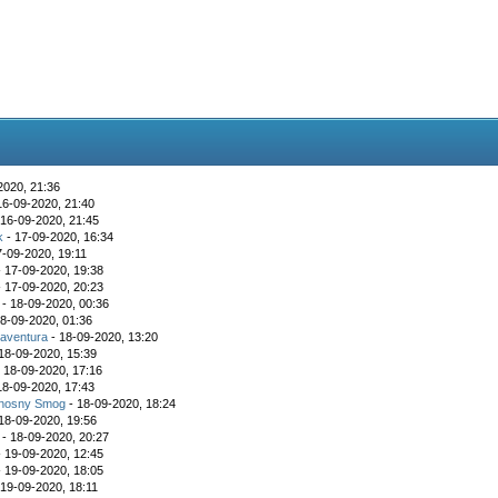
2020, 21:36
16-09-2020, 21:40
 16-09-2020, 21:45
k
- 17-09-2020, 16:34
7-09-2020, 19:11
 17-09-2020, 19:38
 17-09-2020, 20:23
- 18-09-2020, 00:36
8-09-2020, 01:36
aventura
- 18-09-2020, 13:20
18-09-2020, 15:39
 18-09-2020, 17:16
18-09-2020, 17:43
onosny Smog
- 18-09-2020, 18:24
18-09-2020, 19:56
- 18-09-2020, 20:27
 19-09-2020, 12:45
 19-09-2020, 18:05
 19-09-2020, 18:11