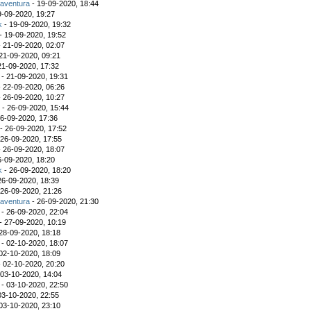
aventura
- 19-09-2020, 18:44
9-09-2020, 19:27
k
- 19-09-2020, 19:32
- 19-09-2020, 19:52
 21-09-2020, 02:07
21-09-2020, 09:21
21-09-2020, 17:32
- 21-09-2020, 19:31
 22-09-2020, 06:26
 26-09-2020, 10:27
l
- 26-09-2020, 15:44
6-09-2020, 17:36
- 26-09-2020, 17:52
 26-09-2020, 17:55
 26-09-2020, 18:07
6-09-2020, 18:20
k
- 26-09-2020, 18:20
26-09-2020, 18:39
 26-09-2020, 21:26
aventura
- 26-09-2020, 21:30
- 26-09-2020, 22:04
- 27-09-2020, 10:19
28-09-2020, 18:18
- 02-10-2020, 18:07
02-10-2020, 18:09
 02-10-2020, 20:20
 03-10-2020, 14:04
- 03-10-2020, 22:50
03-10-2020, 22:55
03-10-2020, 23:10