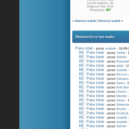
Liczba wątków: 36
Dołączył: Mar 2015
Reputacja:
457
«
Starszy wątek
|
Nowszy wątek
»
Wiadomości w tym wątku
Poke lotek
- przez
osadnik
- 16-09-
RE: Poke lotek
- przez
Tarble
- 
RE: Poke lotek
- przez
XeNoK
-
RE: Poke lotek
- przez
Rumune
RE: Poke lotek
- przez
ada6
- 1
RE: Poke lotek
- przez
osadnik
-
RE: Poke lotek
- przez
Rexxoo
-
RE: Poke lotek
- przez
Kanopus
RE: Poke lotek
- przez
Davin
- 1
RE: Poke lotek
- przez
Arek Bon
RE: Poke lotek
- przez
Chesd
- 
RE: Poke lotek
- przez
Meredy
-
RE: Poke lotek
- przez
Naxer
- 
RE: Poke lotek
- przez
Smierci
RE: Poke lotek
- przez
Ithuriel
- 
RE: Poke lotek
- przez
Ocelocik
RE: Poke lotek
- przez
osadnik
-
RE: Poke lotek
- przez
osadnik
-
RE: Poke lotek
- przez
XeNoK
-