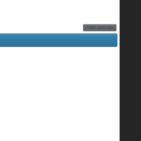
Wątek zamknięty