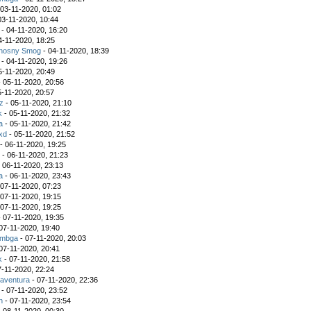
 03-11-2020, 01:02
03-11-2020, 10:44
- 04-11-2020, 16:20
4-11-2020, 18:25
onosny Smog
- 04-11-2020, 18:39
- 04-11-2020, 19:26
5-11-2020, 20:49
 05-11-2020, 20:56
5-11-2020, 20:57
z
- 05-11-2020, 21:10
k
- 05-11-2020, 21:32
a
- 05-11-2020, 21:42
xd
- 05-11-2020, 21:52
- 06-11-2020, 19:25
0
- 06-11-2020, 21:23
 06-11-2020, 23:13
a
- 06-11-2020, 23:43
 07-11-2020, 07:23
 07-11-2020, 19:15
 07-11-2020, 19:25
 07-11-2020, 19:35
07-11-2020, 19:40
ombga
- 07-11-2020, 20:03
07-11-2020, 20:41
k
- 07-11-2020, 21:58
7-11-2020, 22:24
aventura
- 07-11-2020, 22:36
- 07-11-2020, 23:52
h
- 07-11-2020, 23:54