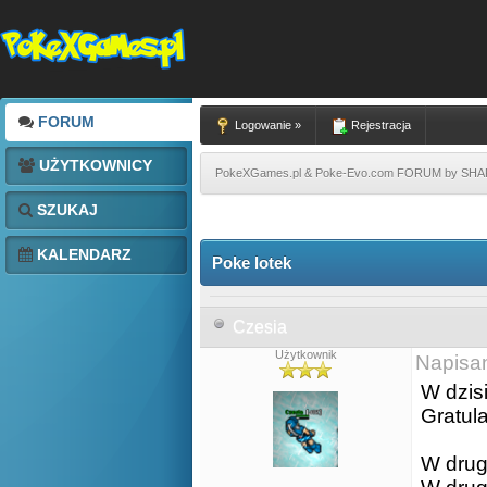
FORUM
Logowanie »
Rejestracja
UŻYTKOWNICY
PokeXGames.pl & Poke-Evo.com FORUM by SH
SZUKAJ
KALENDARZ
Poke lotek
Czesia
Użytkownik
Napisa
W dzis
Gratul
W drug