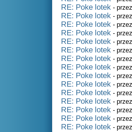
RE: Poke lotek
- prze
RE: Poke lotek
- prze
RE: Poke lotek
- prze
RE: Poke lotek
- prze
RE: Poke lotek
- prze
RE: Poke lotek
- prze
RE: Poke lotek
- prze
RE: Poke lotek
- prze
RE: Poke lotek
- prze
RE: Poke lotek
- prze
RE: Poke lotek
- prze
RE: Poke lotek
- prze
RE: Poke lotek
- prze
RE: Poke lotek
- prze
RE: Poke lotek
- prze