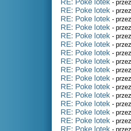
RE: Poke lotek
- prze
RE: Poke lotek
- prze
RE: Poke lotek
- prze
RE: Poke lotek
- prze
RE: Poke lotek
- prze
RE: Poke lotek
- prze
RE: Poke lotek
- prze
RE: Poke lotek
- prze
RE: Poke lotek
- prze
RE: Poke lotek
- prze
RE: Poke lotek
- prze
RE: Poke lotek
- prze
RE: Poke lotek
- prze
RE: Poke lotek
- prze
RE: Poke lotek
- prze
RE: Poke lotek
- prze