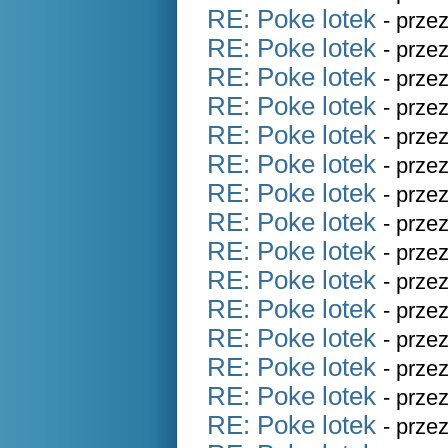
RE: Poke lotek
- prze
RE: Poke lotek
- prze
RE: Poke lotek
- prze
RE: Poke lotek
- prze
RE: Poke lotek
- prze
RE: Poke lotek
- prze
RE: Poke lotek
- prze
RE: Poke lotek
- prze
RE: Poke lotek
- prze
RE: Poke lotek
- prze
RE: Poke lotek
- prze
RE: Poke lotek
- prze
RE: Poke lotek
- prze
RE: Poke lotek
- prze
RE: Poke lotek
- prze