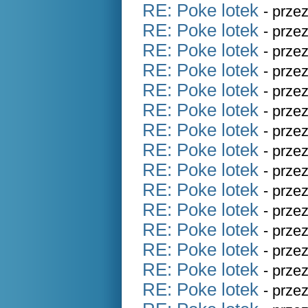
RE: Poke lotek
- prze
RE: Poke lotek
- prze
RE: Poke lotek
- prze
RE: Poke lotek
- prze
RE: Poke lotek
- prze
RE: Poke lotek
- prze
RE: Poke lotek
- prze
RE: Poke lotek
- prze
RE: Poke lotek
- prze
RE: Poke lotek
- prze
RE: Poke lotek
- prze
RE: Poke lotek
- prze
RE: Poke lotek
- prze
RE: Poke lotek
- prze
RE: Poke lotek
- prze