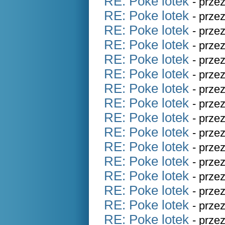
RE: Poke lotek
- prze
RE: Poke lotek
- prze
RE: Poke lotek
- prze
RE: Poke lotek
- prze
RE: Poke lotek
- prze
RE: Poke lotek
- prze
RE: Poke lotek
- prze
RE: Poke lotek
- prze
RE: Poke lotek
- prze
RE: Poke lotek
- prze
RE: Poke lotek
- prze
RE: Poke lotek
- prze
RE: Poke lotek
- prze
RE: Poke lotek
- prze
RE: Poke lotek
- prze
RE: Poke lotek
- prze