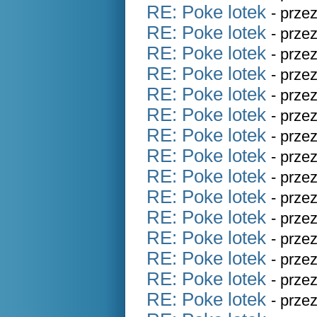
RE: Poke lotek
- prze
RE: Poke lotek
- prze
RE: Poke lotek
- prze
RE: Poke lotek
- prze
RE: Poke lotek
- prze
RE: Poke lotek
- prze
RE: Poke lotek
- prze
RE: Poke lotek
- prze
RE: Poke lotek
- prze
RE: Poke lotek
- prze
RE: Poke lotek
- prze
RE: Poke lotek
- prze
RE: Poke lotek
- prze
RE: Poke lotek
- prze
RE: Poke lotek
- prze