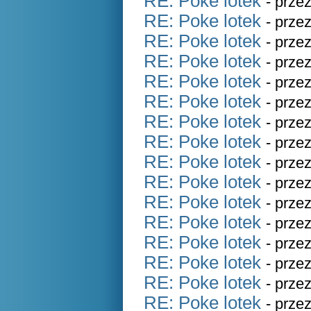
RE: Poke lotek
- prze
RE: Poke lotek
- prze
RE: Poke lotek
- prze
RE: Poke lotek
- prze
RE: Poke lotek
- prze
RE: Poke lotek
- prze
RE: Poke lotek
- prze
RE: Poke lotek
- prze
RE: Poke lotek
- prze
RE: Poke lotek
- prze
RE: Poke lotek
- prze
RE: Poke lotek
- prze
RE: Poke lotek
- prze
RE: Poke lotek
- prze
RE: Poke lotek
- prze
RE: Poke lotek
- prze