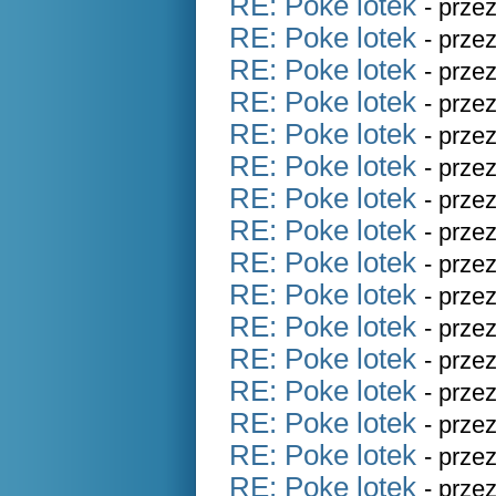
RE: Poke lotek
- prze
RE: Poke lotek
- prze
RE: Poke lotek
- prze
RE: Poke lotek
- prze
RE: Poke lotek
- prze
RE: Poke lotek
- prze
RE: Poke lotek
- prze
RE: Poke lotek
- prze
RE: Poke lotek
- prze
RE: Poke lotek
- prze
RE: Poke lotek
- prze
RE: Poke lotek
- prze
RE: Poke lotek
- prze
RE: Poke lotek
- prze
RE: Poke lotek
- prze
RE: Poke lotek
- prze