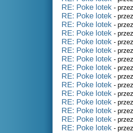
RE: Poke lotek
- prze
RE: Poke lotek
- prze
RE: Poke lotek
- prze
RE: Poke lotek
- prze
RE: Poke lotek
- prze
RE: Poke lotek
- prze
RE: Poke lotek
- prze
RE: Poke lotek
- prze
RE: Poke lotek
- prze
RE: Poke lotek
- prze
RE: Poke lotek
- prze
RE: Poke lotek
- prze
RE: Poke lotek
- prze
RE: Poke lotek
- prze
RE: Poke lotek
- prze