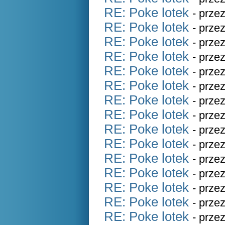
RE: Poke lotek
- prze
RE: Poke lotek
- prze
RE: Poke lotek
- prze
RE: Poke lotek
- prze
RE: Poke lotek
- prze
RE: Poke lotek
- prze
RE: Poke lotek
- prze
RE: Poke lotek
- prze
RE: Poke lotek
- prze
RE: Poke lotek
- prze
RE: Poke lotek
- prze
RE: Poke lotek
- prze
RE: Poke lotek
- prze
RE: Poke lotek
- prze
RE: Poke lotek
- prze