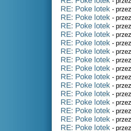
RE: Poke lotek
- prze
RE: Poke lotek
- prze
RE: Poke lotek
- prze
RE: Poke lotek
- prze
RE: Poke lotek
- prze
RE: Poke lotek
- prze
RE: Poke lotek
- prze
RE: Poke lotek
- prze
RE: Poke lotek
- prze
RE: Poke lotek
- prze
RE: Poke lotek
- prze
RE: Poke lotek
- prze
RE: Poke lotek
- prze
RE: Poke lotek
- prze
RE: Poke lotek
- prze
RE: Poke lotek
- prze