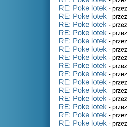
- prze
RE: Poke lotek
- prze
RE: Poke lotek
- prze
RE: Poke lotek
- prze
RE: Poke lotek
- prze
RE: Poke lotek
- prze
RE: Poke lotek
- prze
RE: Poke lotek
- prze
RE: Poke lotek
- prze
RE: Poke lotek
- prze
RE: Poke lotek
- prze
RE: Poke lotek
- prze
RE: Poke lotek
- prze
RE: Poke lotek
- prze
RE: Poke lotek
- prze
RE: Poke lotek
- prze