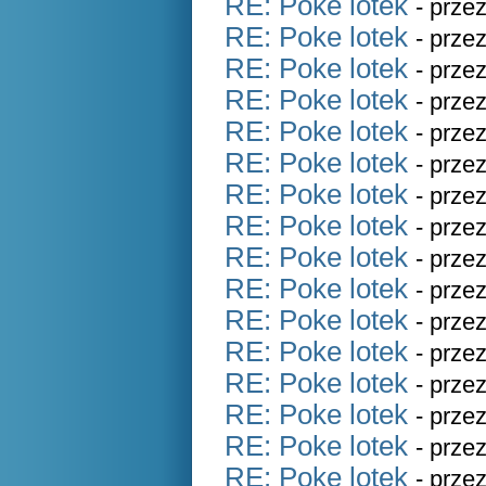
RE: Poke lotek
- prze
RE: Poke lotek
- prze
RE: Poke lotek
- prze
RE: Poke lotek
- prze
RE: Poke lotek
- prze
RE: Poke lotek
- prze
RE: Poke lotek
- prze
RE: Poke lotek
- prze
RE: Poke lotek
- prze
RE: Poke lotek
- prze
RE: Poke lotek
- prze
RE: Poke lotek
- prze
RE: Poke lotek
- prze
RE: Poke lotek
- prze
RE: Poke lotek
- prze
RE: Poke lotek
- prze