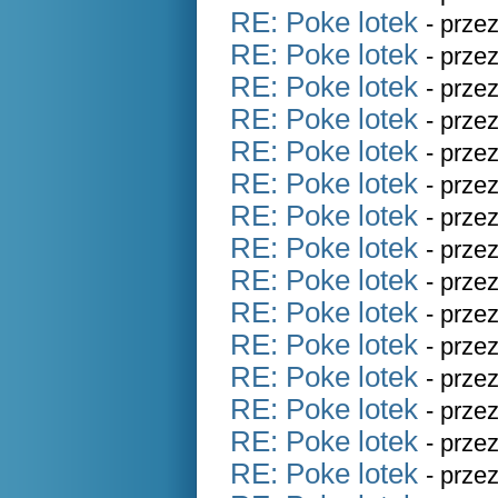
RE: Poke lotek
- prze
RE: Poke lotek
- prze
RE: Poke lotek
- prze
RE: Poke lotek
- prze
RE: Poke lotek
- prze
RE: Poke lotek
- prze
RE: Poke lotek
- prze
RE: Poke lotek
- prze
RE: Poke lotek
- prze
RE: Poke lotek
- prze
RE: Poke lotek
- prze
RE: Poke lotek
- prze
RE: Poke lotek
- prze
RE: Poke lotek
- prze
RE: Poke lotek
- prze