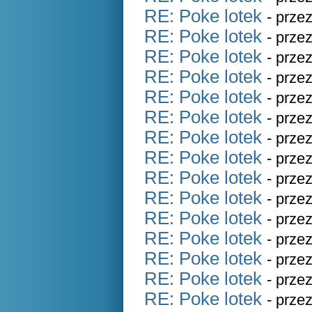
RE: Poke lotek
- prze
RE: Poke lotek
- prze
RE: Poke lotek
- prze
RE: Poke lotek
- prze
RE: Poke lotek
- prze
RE: Poke lotek
- prze
RE: Poke lotek
- prze
RE: Poke lotek
- prze
RE: Poke lotek
- prze
RE: Poke lotek
- prze
RE: Poke lotek
- prze
RE: Poke lotek
- prze
RE: Poke lotek
- prze
RE: Poke lotek
- prze
RE: Poke lotek
- prze