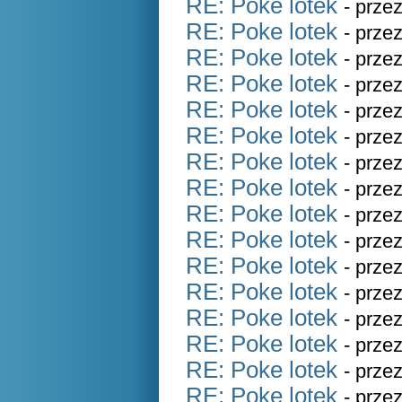
RE: Poke lotek
- prze
RE: Poke lotek
- prze
RE: Poke lotek
- prze
RE: Poke lotek
- prze
RE: Poke lotek
- prze
RE: Poke lotek
- prze
RE: Poke lotek
- prze
RE: Poke lotek
- prze
RE: Poke lotek
- prze
RE: Poke lotek
- prze
RE: Poke lotek
- prze
RE: Poke lotek
- prze
RE: Poke lotek
- prze
RE: Poke lotek
- prze
RE: Poke lotek
- prze
RE: Poke lotek
- prze