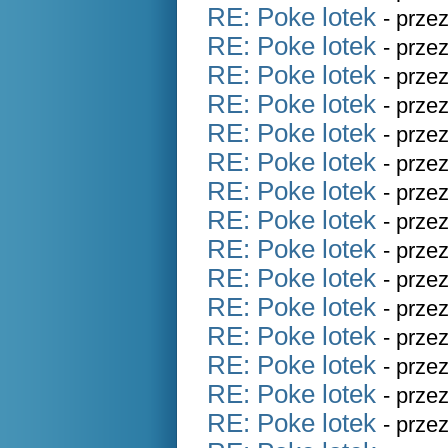
RE: Poke lotek
- prze
RE: Poke lotek
- prze
RE: Poke lotek
- prze
RE: Poke lotek
- prze
RE: Poke lotek
- prze
RE: Poke lotek
- prze
RE: Poke lotek
- prze
RE: Poke lotek
- prze
RE: Poke lotek
- prze
RE: Poke lotek
- prze
RE: Poke lotek
- prze
RE: Poke lotek
- prze
RE: Poke lotek
- prze
RE: Poke lotek
- prze
RE: Poke lotek
- prze