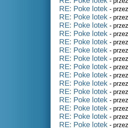
RE: Poke lotek
- prze
RE: Poke lotek
- prze
RE: Poke lotek
- prze
RE: Poke lotek
- prze
RE: Poke lotek
- prze
RE: Poke lotek
- prze
RE: Poke lotek
- prze
RE: Poke lotek
- prze
RE: Poke lotek
- prze
RE: Poke lotek
- prze
RE: Poke lotek
- prze
RE: Poke lotek
- prze
RE: Poke lotek
- prze
RE: Poke lotek
- prze
RE: Poke lotek
- prze
RE: Poke lotek
- prze