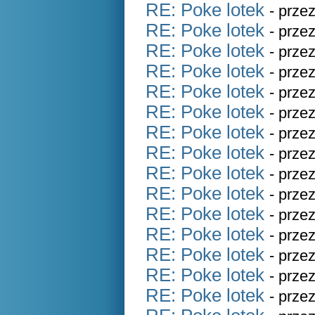
RE: Poke lotek
- prze
RE: Poke lotek
- prze
RE: Poke lotek
- prze
RE: Poke lotek
- prze
RE: Poke lotek
- prze
RE: Poke lotek
- prze
RE: Poke lotek
- prze
RE: Poke lotek
- prze
RE: Poke lotek
- prze
RE: Poke lotek
- prze
RE: Poke lotek
- prze
RE: Poke lotek
- prze
RE: Poke lotek
- prze
RE: Poke lotek
- prze
RE: Poke lotek
- prze