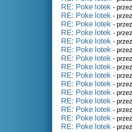
RE: Poke lotek
- prze
RE: Poke lotek
- prze
RE: Poke lotek
- prze
RE: Poke lotek
- prze
RE: Poke lotek
- prze
RE: Poke lotek
- prze
RE: Poke lotek
- prze
RE: Poke lotek
- prze
RE: Poke lotek
- prze
RE: Poke lotek
- prze
RE: Poke lotek
- prze
RE: Poke lotek
- prze
RE: Poke lotek
- prze
RE: Poke lotek
- prze
RE: Poke lotek
- prze