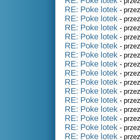
RE: Poke lotek
- prze
RE: Poke lotek
- prze
RE: Poke lotek
- prze
RE: Poke lotek
- prze
RE: Poke lotek
- prze
RE: Poke lotek
- prze
RE: Poke lotek
- prze
RE: Poke lotek
- prze
RE: Poke lotek
- prze
RE: Poke lotek
- prze
RE: Poke lotek
- prze
RE: Poke lotek
- prze
RE: Poke lotek
- prze
RE: Poke lotek
- prze
RE: Poke lotek
- prze
RE: Poke lotek
- prze