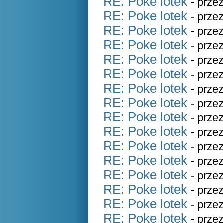
RE: Poke lotek
- prze
RE: Poke lotek
- prze
RE: Poke lotek
- prze
RE: Poke lotek
- prze
RE: Poke lotek
- prze
RE: Poke lotek
- prze
RE: Poke lotek
- prze
RE: Poke lotek
- prze
RE: Poke lotek
- prze
RE: Poke lotek
- prze
RE: Poke lotek
- prze
RE: Poke lotek
- prze
RE: Poke lotek
- prze
RE: Poke lotek
- prze
RE: Poke lotek
- prze
RE: Poke lotek
- prze