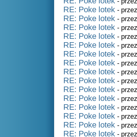
RE: Poke lotek
- prze
RE: Poke lotek
- prze
RE: Poke lotek
- prze
RE: Poke lotek
- prze
RE: Poke lotek
- prze
RE: Poke lotek
- prze
RE: Poke lotek
- prze
RE: Poke lotek
- prze
RE: Poke lotek
- prze
RE: Poke lotek
- prze
RE: Poke lotek
- prze
RE: Poke lotek
- prze
RE: Poke lotek
- prze
RE: Poke lotek
- prze
RE: Poke lotek
- prze
RE: Poke lotek
- prze