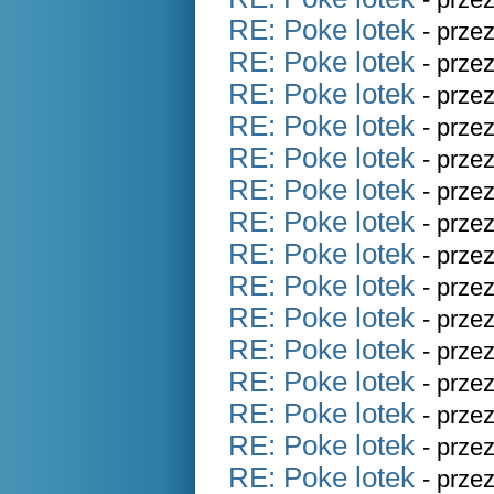
RE: Poke lotek
- prze
RE: Poke lotek
- prze
RE: Poke lotek
- prze
RE: Poke lotek
- prze
RE: Poke lotek
- prze
RE: Poke lotek
- prze
RE: Poke lotek
- prze
RE: Poke lotek
- prze
RE: Poke lotek
- prze
RE: Poke lotek
- prze
RE: Poke lotek
- prze
RE: Poke lotek
- prze
RE: Poke lotek
- prze
RE: Poke lotek
- prze
RE: Poke lotek
- prze