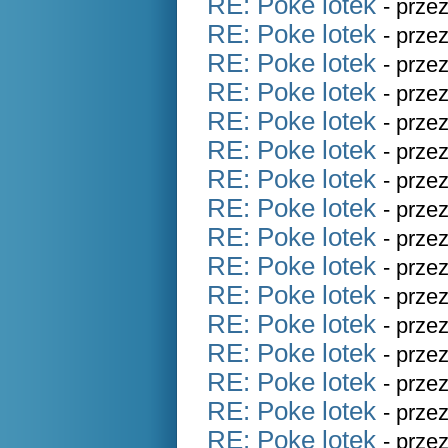
RE: Poke lotek
- prze
RE: Poke lotek
- prze
RE: Poke lotek
- prze
RE: Poke lotek
- prze
RE: Poke lotek
- prze
RE: Poke lotek
- prze
RE: Poke lotek
- prze
RE: Poke lotek
- prze
RE: Poke lotek
- prze
RE: Poke lotek
- prze
RE: Poke lotek
- prze
RE: Poke lotek
- prze
RE: Poke lotek
- prze
RE: Poke lotek
- prze
RE: Poke lotek
- prze
RE: Poke lotek
- prze