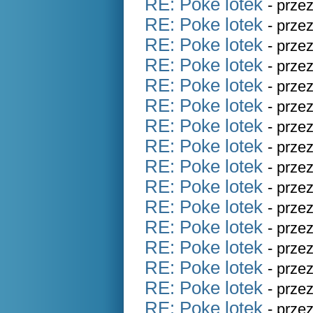
RE: Poke lotek
- prze
RE: Poke lotek
- prze
RE: Poke lotek
- prze
RE: Poke lotek
- prze
RE: Poke lotek
- prze
RE: Poke lotek
- prze
RE: Poke lotek
- prze
RE: Poke lotek
- prze
RE: Poke lotek
- prze
RE: Poke lotek
- prze
RE: Poke lotek
- prze
RE: Poke lotek
- prze
RE: Poke lotek
- prze
RE: Poke lotek
- prze
RE: Poke lotek
- prze
RE: Poke lotek
- prze