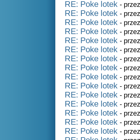
RE: Poke lotek
- prze
RE: Poke lotek
- prze
RE: Poke lotek
- prze
RE: Poke lotek
- prze
RE: Poke lotek
- prze
RE: Poke lotek
- prze
RE: Poke lotek
- prze
RE: Poke lotek
- prze
RE: Poke lotek
- prze
RE: Poke lotek
- prze
RE: Poke lotek
- prze
RE: Poke lotek
- prze
RE: Poke lotek
- prze
RE: Poke lotek
- prze
RE: Poke lotek
- prze