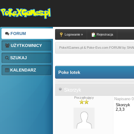
FORUM
Logowanie »
Rejestracja
UŻYTKOWNICY
PokeXGames.pl & Poke-Evo.com FORUM by SH
SZUKAJ
KALENDARZ
Poke lotek
Skorzyk
Początkujący
Napisano 0
Skorzyk
2,3,3