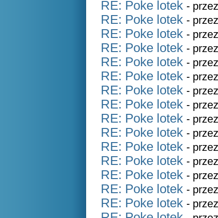
RE: Poke lotek
- prze
RE: Poke lotek
- prze
RE: Poke lotek
- prze
RE: Poke lotek
- prze
RE: Poke lotek
- prze
RE: Poke lotek
- prze
RE: Poke lotek
- prze
RE: Poke lotek
- prze
RE: Poke lotek
- prze
RE: Poke lotek
- prze
RE: Poke lotek
- prze
RE: Poke lotek
- prze
RE: Poke lotek
- prze
RE: Poke lotek
- prze
RE: Poke lotek
- prze
RE: Poke lotek
- prze