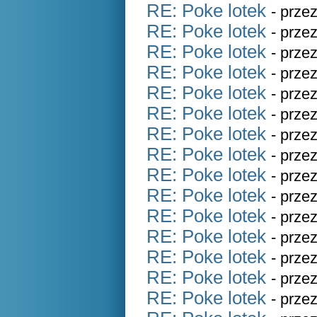
RE: Poke lotek
- prze
RE: Poke lotek
- prze
RE: Poke lotek
- prze
RE: Poke lotek
- prze
RE: Poke lotek
- prze
RE: Poke lotek
- prze
RE: Poke lotek
- prze
RE: Poke lotek
- prze
RE: Poke lotek
- prze
RE: Poke lotek
- prze
RE: Poke lotek
- prze
RE: Poke lotek
- prze
RE: Poke lotek
- prze
RE: Poke lotek
- prze
RE: Poke lotek
- prze