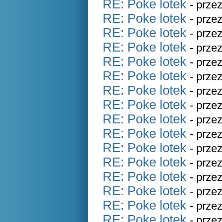
RE: Poke lotek
- prze
RE: Poke lotek
- prze
RE: Poke lotek
- prze
RE: Poke lotek
- prze
RE: Poke lotek
- prze
RE: Poke lotek
- prze
RE: Poke lotek
- prze
RE: Poke lotek
- prze
RE: Poke lotek
- prze
RE: Poke lotek
- prze
RE: Poke lotek
- prze
RE: Poke lotek
- prze
RE: Poke lotek
- prze
RE: Poke lotek
- prze
RE: Poke lotek
- prze
RE: Poke lotek
- prze