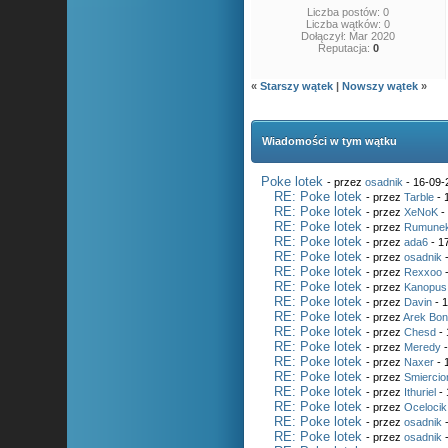
Liczba postów: 0
Liczba wątków: 0
Dołączył: Mar 2020
Reputacja:
0
«
Starszy wątek
|
Nowszy wątek
»
Wiadomości w tym wątku
Poke lotek
- przez
osadnik
- 16-09-
RE: Poke lotek
- przez
Tarble
- 
RE: Poke lotek
- przez
XeNoK
-
RE: Poke lotek
- przez
Rumune
RE: Poke lotek
- przez
ada6
- 1
RE: Poke lotek
- przez
osadnik
-
RE: Poke lotek
- przez
Rexxoo
-
RE: Poke lotek
- przez
Kanopus
RE: Poke lotek
- przez
Davin
- 1
RE: Poke lotek
- przez
Arek Bon
RE: Poke lotek
- przez
Chesd
- 
RE: Poke lotek
- przez
Meredy
-
RE: Poke lotek
- przez
Naxer
- 
RE: Poke lotek
- przez
Smierci
RE: Poke lotek
- przez
Ithuriel
- 
RE: Poke lotek
- przez
Ocelocik
RE: Poke lotek
- przez
osadnik
-
RE: Poke lotek
- przez
osadnik
-