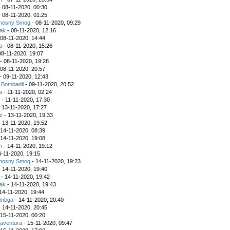
 08-11-2020, 00:30
 08-11-2020, 01:25
onosny Smog
- 08-11-2020, 09:29
lak
- 08-11-2020, 12:16
 08-11-2020, 14:44
a
- 08-11-2020, 15:26
08-11-2020, 19:07
- 08-11-2020, 19:28
 08-11-2020, 20:57
- 09-11-2020, 12:43
 Bombadil
- 09-11-2020, 20:52
a
- 11-11-2020, 02:24
0
- 11-11-2020, 17:30
 13-11-2020, 17:27
z
- 13-11-2020, 19:33
 13-11-2020, 19:52
 14-11-2020, 08:39
 14-11-2020, 19:08
h
- 14-11-2020, 19:12
4-11-2020, 19:15
onosny Smog
- 14-11-2020, 19:23
 14-11-2020, 19:40
- 14-11-2020, 19:42
lak
- 14-11-2020, 19:43
14-11-2020, 19:44
ombga
- 14-11-2020, 20:40
 14-11-2020, 20:45
 15-11-2020, 00:20
aventura
- 15-11-2020, 09:47