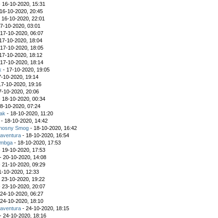
 16-10-2020, 15:31
16-10-2020, 20:45
 16-10-2020, 22:01
7-10-2020, 03:01
 17-10-2020, 06:07
17-10-2020, 18:04
 17-10-2020, 18:05
17-10-2020, 18:12
 17-10-2020, 18:14
k
- 17-10-2020, 19:05
7-10-2020, 19:14
17-10-2020, 19:16
7-10-2020, 20:06
 18-10-2020, 00:34
8-10-2020, 07:24
lak
- 18-10-2020, 11:20
- 18-10-2020, 14:42
onosny Smog
- 18-10-2020, 16:42
aventura
- 18-10-2020, 16:54
ombga
- 18-10-2020, 17:53
 19-10-2020, 17:53
- 20-10-2020, 14:08
 21-10-2020, 09:29
1-10-2020, 12:33
 23-10-2020, 19:22
 23-10-2020, 20:07
 24-10-2020, 06:27
 24-10-2020, 18:10
aventura
- 24-10-2020, 18:15
- 24-10-2020, 18:16