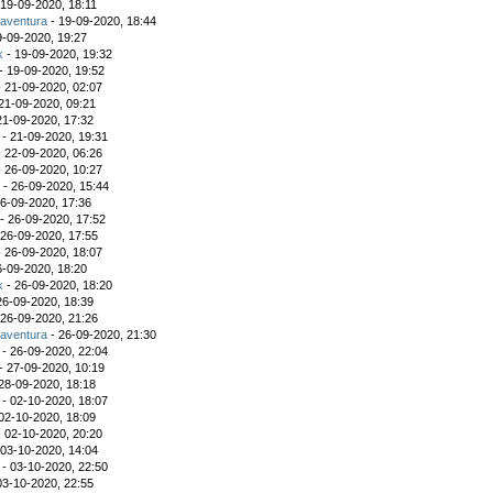
 19-09-2020, 18:11
aventura
- 19-09-2020, 18:44
9-09-2020, 19:27
k
- 19-09-2020, 19:32
- 19-09-2020, 19:52
 21-09-2020, 02:07
21-09-2020, 09:21
21-09-2020, 17:32
- 21-09-2020, 19:31
 22-09-2020, 06:26
 26-09-2020, 10:27
l
- 26-09-2020, 15:44
6-09-2020, 17:36
- 26-09-2020, 17:52
 26-09-2020, 17:55
 26-09-2020, 18:07
6-09-2020, 18:20
k
- 26-09-2020, 18:20
26-09-2020, 18:39
 26-09-2020, 21:26
aventura
- 26-09-2020, 21:30
- 26-09-2020, 22:04
- 27-09-2020, 10:19
28-09-2020, 18:18
- 02-10-2020, 18:07
02-10-2020, 18:09
 02-10-2020, 20:20
 03-10-2020, 14:04
- 03-10-2020, 22:50
03-10-2020, 22:55