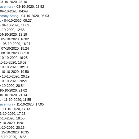
03-10-2020, 23:10
aventura
- 03-10-2020, 23:52
 04-10-2020, 04:49
onosny Smog
- 04-10-2020, 05:03
k
- 04-10-2020, 09:27
- 04-10-2020, 11:09
4-10-2020, 12:36
04-10-2020, 19:19
 05-10-2020, 16:02
- 05-10-2020, 16:27
 07-10-2020, 18:24
 08-10-2020, 06:10
 10-10-2020, 16:25
10-10-2020, 18:02
 10-10-2020, 18:10
 10-10-2020, 19:50
- 10-10-2020, 20:19
 10-10-2020, 20:21
0-10-2020, 20:54
10-10-2020, 21:02
10-10-2020, 21:14
k
- 11-10-2020, 11:55
aventura
- 11-10-2020, 17:05
- 11-10-2020, 17:13
1-10-2020, 17:26
2-10-2020, 18:55
2-10-2020, 19:01
2-10-2020, 20:16
 15-10-2020, 10:35
15-10-2020, 18:53