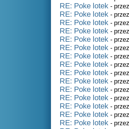
RE: Poke lotek
- prze
RE: Poke lotek
- prze
RE: Poke lotek
- prze
RE: Poke lotek
- prze
RE: Poke lotek
- prze
RE: Poke lotek
- prze
RE: Poke lotek
- prze
RE: Poke lotek
- prze
RE: Poke lotek
- prze
RE: Poke lotek
- prze
RE: Poke lotek
- prze
RE: Poke lotek
- prze
RE: Poke lotek
- prze
RE: Poke lotek
- prze
RE: Poke lotek
- prze