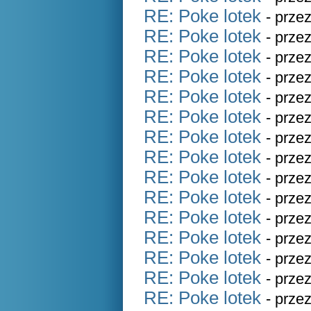
RE: Poke lotek
- prze
RE: Poke lotek
- prze
RE: Poke lotek
- prze
RE: Poke lotek
- prze
RE: Poke lotek
- prze
RE: Poke lotek
- prze
RE: Poke lotek
- prze
RE: Poke lotek
- prze
RE: Poke lotek
- prze
RE: Poke lotek
- prze
RE: Poke lotek
- prze
RE: Poke lotek
- prze
RE: Poke lotek
- prze
RE: Poke lotek
- prze
RE: Poke lotek
- prze