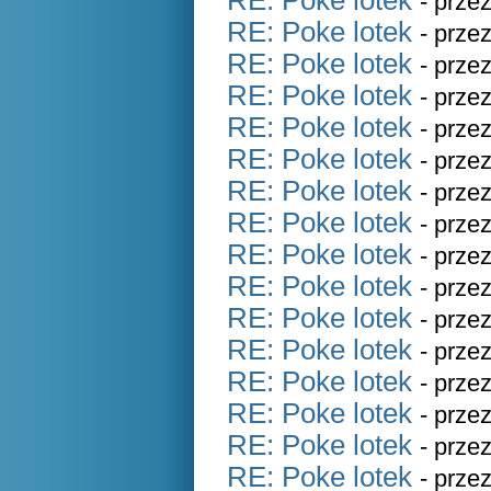
RE: Poke lotek
- prze
RE: Poke lotek
- prze
RE: Poke lotek
- prze
RE: Poke lotek
- prze
RE: Poke lotek
- prze
RE: Poke lotek
- prze
RE: Poke lotek
- prze
RE: Poke lotek
- prze
RE: Poke lotek
- prze
RE: Poke lotek
- prze
RE: Poke lotek
- prze
RE: Poke lotek
- prze
RE: Poke lotek
- prze
RE: Poke lotek
- prze
RE: Poke lotek
- prze
RE: Poke lotek
- prze