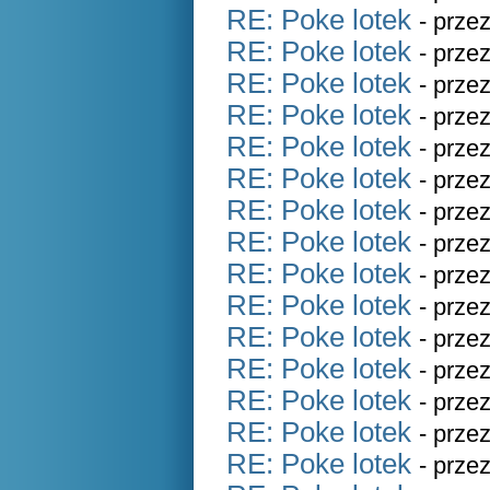
RE: Poke lotek
- prze
RE: Poke lotek
- prze
RE: Poke lotek
- prze
RE: Poke lotek
- prze
RE: Poke lotek
- prze
RE: Poke lotek
- prze
RE: Poke lotek
- prze
RE: Poke lotek
- prze
RE: Poke lotek
- prze
RE: Poke lotek
- prze
RE: Poke lotek
- prze
RE: Poke lotek
- prze
RE: Poke lotek
- prze
RE: Poke lotek
- prze
RE: Poke lotek
- prze