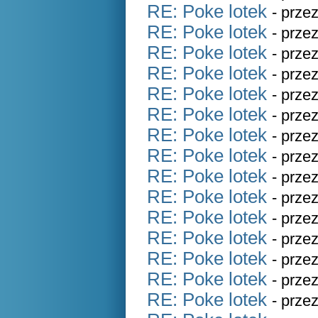
RE: Poke lotek
- prze
RE: Poke lotek
- prze
RE: Poke lotek
- prze
RE: Poke lotek
- prze
RE: Poke lotek
- prze
RE: Poke lotek
- prze
RE: Poke lotek
- prze
RE: Poke lotek
- prze
RE: Poke lotek
- prze
RE: Poke lotek
- prze
RE: Poke lotek
- prze
RE: Poke lotek
- prze
RE: Poke lotek
- prze
RE: Poke lotek
- prze
RE: Poke lotek
- prze