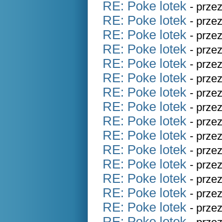
RE: Poke lotek
- prze
RE: Poke lotek
- prze
RE: Poke lotek
- prze
RE: Poke lotek
- prze
RE: Poke lotek
- prze
RE: Poke lotek
- prze
RE: Poke lotek
- prze
RE: Poke lotek
- prze
RE: Poke lotek
- prze
RE: Poke lotek
- prze
RE: Poke lotek
- prze
RE: Poke lotek
- prze
RE: Poke lotek
- prze
RE: Poke lotek
- prze
RE: Poke lotek
- prze
RE: Poke lotek