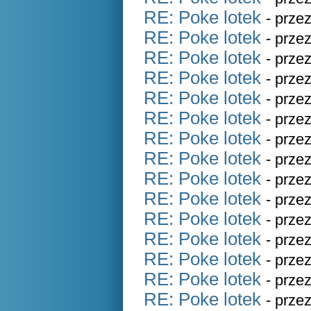
RE: Poke lotek
- prze
RE: Poke lotek
- prze
RE: Poke lotek
- prze
RE: Poke lotek
- prze
RE: Poke lotek
- prze
RE: Poke lotek
- prze
RE: Poke lotek
- prze
RE: Poke lotek
- prze
RE: Poke lotek
- prze
RE: Poke lotek
- prze
RE: Poke lotek
- prze
RE: Poke lotek
- prze
RE: Poke lotek
- prze
RE: Poke lotek
- prze
RE: Poke lotek
- prze