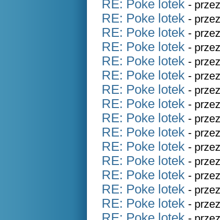
RE: Poke lotek
- prze
RE: Poke lotek
- prze
RE: Poke lotek
- prze
RE: Poke lotek
- prze
RE: Poke lotek
- prze
RE: Poke lotek
- prze
RE: Poke lotek
- prze
RE: Poke lotek
- prze
RE: Poke lotek
- prze
RE: Poke lotek
- prze
RE: Poke lotek
- prze
RE: Poke lotek
- prze
RE: Poke lotek
- prze
RE: Poke lotek
- prze
RE: Poke lotek
- prze
RE: Poke lotek
- prze