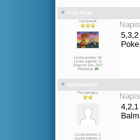
Poke Polak
Użytkownik
Napis
5,3,2
Poke
Liczba postów: 60
Liczba wątków: 11
Dołączył: Dec 2017
Reputacja:
26
barakubara22
Początkujący
Napis
4,2,1
Balm
Liczba postów: 2
Liczba wątków: 0