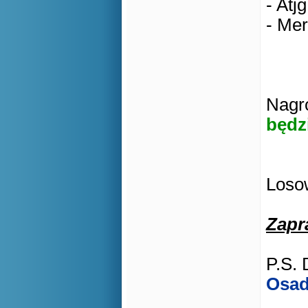
- Atjg
- Mer
Nagro
będz
Losow
Zapr
P.S. 
Osad