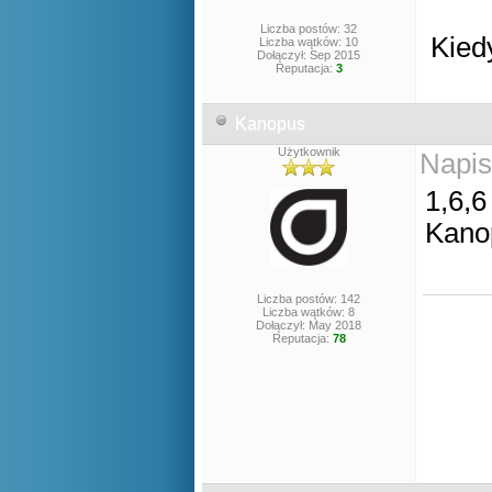
Liczba postów: 32
Kied
Liczba wątków: 10
Dołączył: Sep 2015
Reputacja:
3
Kanopus
Użytkownik
Napis
1,6,6
Kano
Liczba postów: 142
Liczba wątków: 8
Dołączył: May 2018
Reputacja:
78