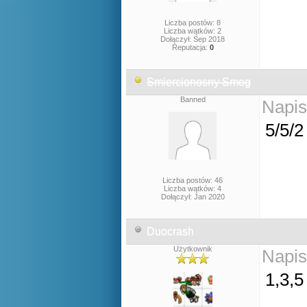
Liczba postów: 8
Liczba wątków: 2
Dołączył: Sep 2018
Reputacja:
0
Smiercionosny Smog
Banned
Napis
5/5/2
Liczba postów: 46
Liczba wątków: 4
Dołączył: Jan 2020
Duocrash
Użytkownik
Napis
1,3,