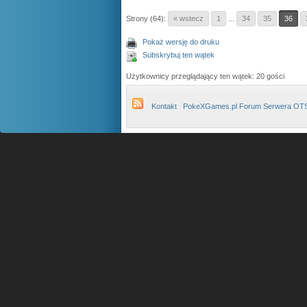
Strony (64):
« wstecz
1
...
34
35
36
Pokaż wersję do druku
Subskrybuj ten wątek
Użytkownicy przeglądający ten wątek: 20 gości
Kontakt
PokeXGames.pl Forum Serwera OT