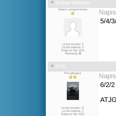
Szaman Destroyer
Świeżo zarejestrowany
Napis
5/4/
Liczba postów: 0
Liczba wątków: 0
Dołączył: Apr 2021
Reputacja:
0
ATJG
Początkujący
Napis
6/2/2
ATJ
Liczba postów: 12
Liczba wątków: 2
Dołączył: Apr 2021