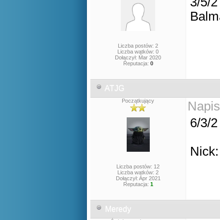
3/5/2
Balm
Liczba postów: 2
Liczba wątków: 0
Dołączył: Mar 2020
Reputacja:
0
ATJG
Początkujący
Napis
6/3/2
Nick
Liczba postów: 12
Liczba wątków: 2
Dołączył: Apr 2021
Reputacja:
1
Meredy