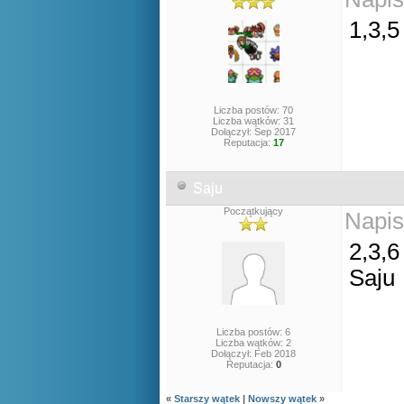
1,3,
Liczba postów: 70
Liczba wątków: 31
Dołączył: Sep 2017
Reputacja:
17
Saju
Początkujący
Napis
2,3,6
Saju
Liczba postów: 6
Liczba wątków: 2
Dołączył: Feb 2018
Reputacja:
0
«
Starszy wątek
|
Nowszy wątek
»