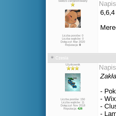
Świeżo zarejestrowany
Napis
6,6,4
Mere
Liczba postów: 0
Liczba wątków: 0
Dołączył: Mar 2020
Reputacja:
0
Czesia
Użytkownik
Napis
Zakła
- Pok
- Wix
Liczba postów: 150
Liczba wątków: 11
- Clu
Dołączył: Nov 2018
Reputacja:
428
- Lam