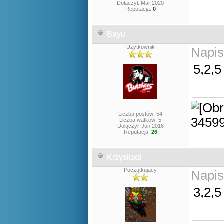
Dołączył: Mar 2020
Reputacja:
0
Bayu
Użytkownik
Napis
5,2,5
Liczba postów: 54
Liczba wątków: 5
Dołączył: Jun 2016
Reputacja:
26
Krzysiuxd
Początkujący
Napis
3,2,5