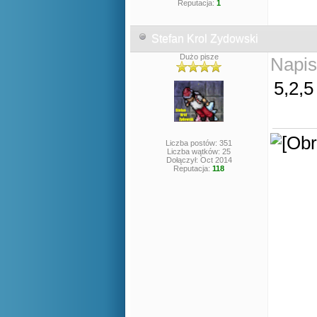
Reputacja:
1
Stefan Krol Zydowski
Dużo pisze
Napis
5,2,5
Liczba postów: 351
Liczba wątków: 25
Dołączył: Oct 2014
Reputacja:
118