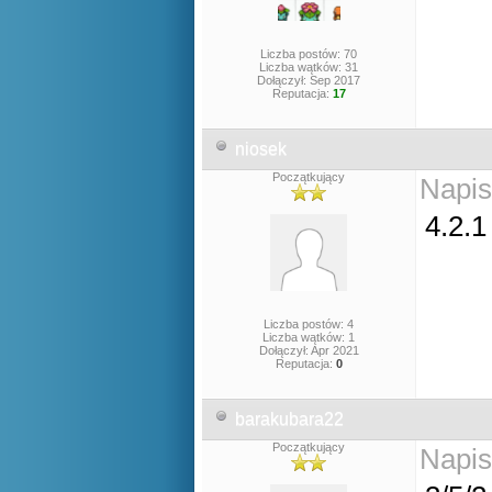
Liczba postów: 70
Liczba wątków: 31
Dołączył: Sep 2017
Reputacja:
17
niosek
Początkujący
Napis
4.2.
Liczba postów: 4
Liczba wątków: 1
Dołączył: Apr 2021
Reputacja:
0
barakubara22
Początkujący
Napis