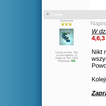
Czesia
Użytkownik
Napis
W dzi
4,6,3
Nikt 
Liczba postów: 150
Liczba wątków: 11
wszys
Dołączył: Nov 2018
Reputacja:
428
Powo
Kole
Zapr