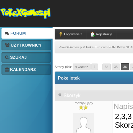
FORUM
Logowanie »
Rejestracja
UŻYTKOWNICY
PokeXGames.pl & Poke-Evo.com FORUM by SH
SZUKAJ
Strony (64):
« wstecz
1
...
34
35
36
KALENDARZ
Poke lotek
Skorzyk
Początkujący
Napis
2,3,3
Skor