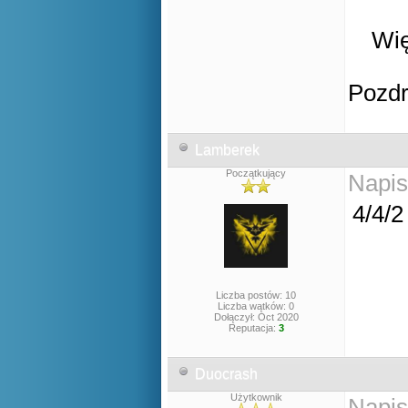
Wię
Pozd
Lamberek
Początkujący
Napis
4/4/
Liczba postów: 10
Liczba wątków: 0
Dołączył: Oct 2020
Reputacja:
3
Duocrash
Użytkownik
Napis