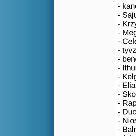
- kan
- Saj
- Krz
- Meg
- Cel
- tyv
- ben
- Ithu
- Kel
- Eli
- Sko
- Rap
- Duo
- Nio
- Bal