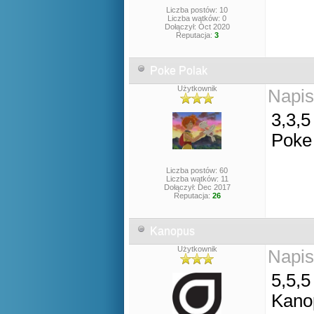
Liczba postów: 10
Liczba wątków: 0
Dołączył: Oct 2020
Reputacja:
3
Poke Polak
Użytkownik
Napis
3,3,5
Poke
Liczba postów: 60
Liczba wątków: 11
Dołączył: Dec 2017
Reputacja:
26
Kanopus
Użytkownik
Napis
5,5,5
Kano