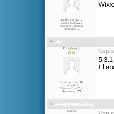
Wixx
Liczba postów: 1
Liczba wątków: 0
Dołączył: Jan 2021
Reputacja:
0
ada6
Początkujący
Napis
5,3,1
Elian
Liczba postów: 16
Liczba wątków: 0
Dołączył: Jun 2014
Reputacja:
107
Smiercionosny Smog
Banned
Napis