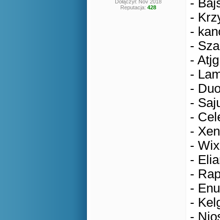
- Baj
Dołączył: Nov 2018
Reputacja:
428
- Krz
- kan
- Sza
- Atjg
- Lam
- Duo
- Saj
- Cel
- Xen
- Wix
- Eli
- Rap
- Enu
- Kel
- Nio