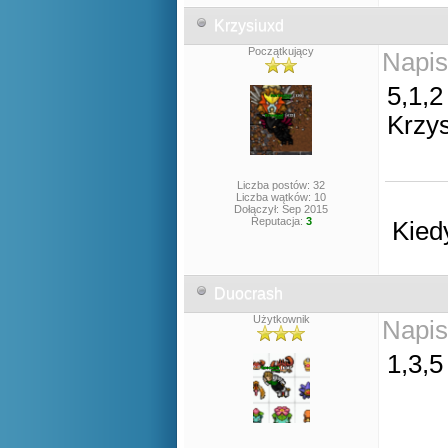
Krzysiuxd
Początkujący
Napis
5,1,2
Krzy
Liczba postów: 32
Liczba wątków: 10
Dołączył: Sep 2015
Reputacja:
3
Kied
Duocrash
Użytkownik
Napis
1,3,