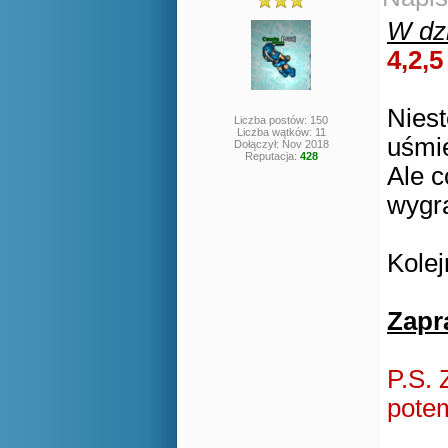
W dzi
4,2,5
Niest
Liczba postów: 150
Liczba wątków: 11
uśmi
Dołączył: Nov 2018
Reputacja:
428
Ale c
wygra
Kole
Zapr
P.S. 
potem