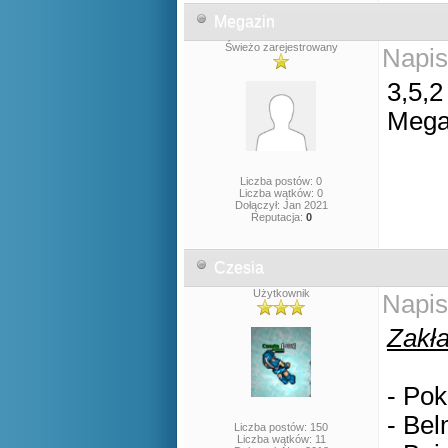
Megazin
Świeżo zarejestrowany
Napis
3,5,2
Mega
Liczba postów: 0
Liczba wątków: 0
Dołączył: Jan 2021
Reputacja:
0
Czesia
Użytkownik
Napis
Zakła
- Pok
- Bel
Liczba postów: 150
Liczba wątków: 11