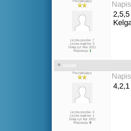
Początkujący
Napis
2,5,5
Kelg
Liczba postów: 7
Liczba wątków: 0
Dołączył: Mar 2021
Reputacja:
1
niosek
Początkujący
Napis
4,2,1
Liczba postów: 4
Liczba wątków: 1
Dołączył: Apr 2021
Reputacja:
0