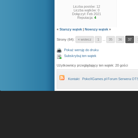
Liczba postów: 12
Liczba wątków: 0
Dołączył: Feb 2021
Reputacja:
4
«
Starszy wątek
|
Nowszy wątek
»
Strony (64):
« wstecz
1
...
35
36
37
Pokaż wersję do druku
Subskrybuj ten wątek
Użytkownicy przeglądający ten wątek: 20 gości
Kontakt
PokeXGames.pl Forum Serwera OT