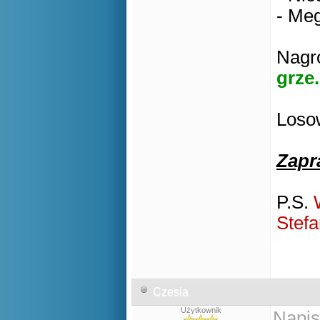
- Meg
Nagro
grze.
Losow
Zapr
P.S.
Stefa
Czesia
Użytkownik
Napis