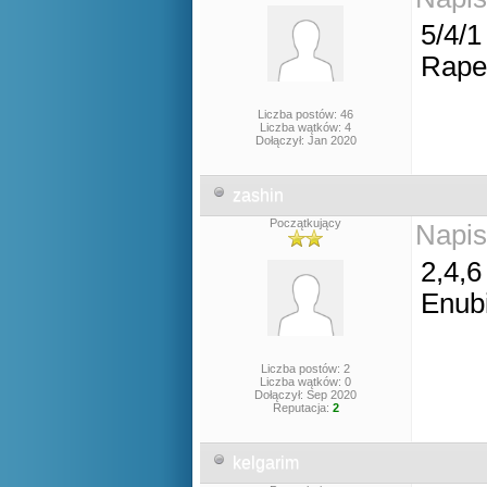
5/4/1
Rape
Liczba postów: 46
Liczba wątków: 4
Dołączył: Jan 2020
zashin
Początkujący
Napis
2,4,6
Enub
Liczba postów: 2
Liczba wątków: 0
Dołączył: Sep 2020
Reputacja:
2
kelgarim