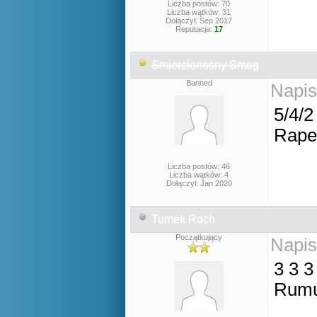
Liczba postów: 70
Liczba wątków: 31
Dołączył: Sep 2017
Reputacja:
17
Smiercionosny Smog
Banned
Napis
5/4/2
Rape
Liczba postów: 46
Liczba wątków: 4
Dołączył: Jan 2020
Tumek Roch
Początkujący
Napis
3 3 3
Rumu