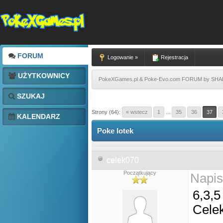
FORUM
Logowanie »
Rejestracja
UŻYTKOWNICY
PokeXGames.pl & Poke-Evo.com FORUM by SH
SZUKAJ
Strony (64):
« wstecz
1
...
35
36
37
KALENDARZ
Poke lotek
celek070
Początkujący
Napis
6,3,5
Cele