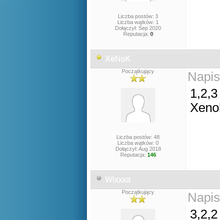
Liczba postów: 3
Liczba wątków: 1
Dołączył: Sep 2020
Reputacja:
0
XeNoK
Początkujący
Napis
1,2,3
Xeno
Liczba postów: 48
Liczba wątków: 0
Dołączył: Aug 2018
Reputacja:
146
Wixxxa
Początkujący
Napis
3,2,2