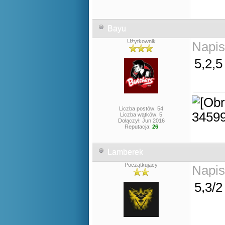
Bayu
Użytkownik
Napis
5,2,5
Liczba postów: 54
Liczba wątków: 5
Dołączył: Jun 2016
Reputacja:
26
Lamberek
Początkujący
Napis
5,3/