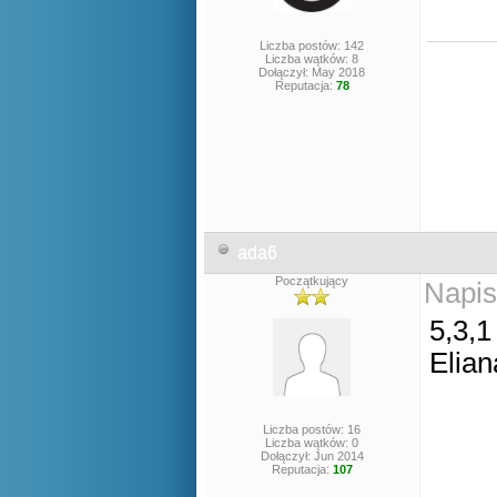
Liczba postów: 142
Liczba wątków: 8
Dołączył: May 2018
Reputacja:
78
ada6
Początkujący
Napis
5,3,1
Elian
Liczba postów: 16
Liczba wątków: 0
Dołączył: Jun 2014
Reputacja:
107