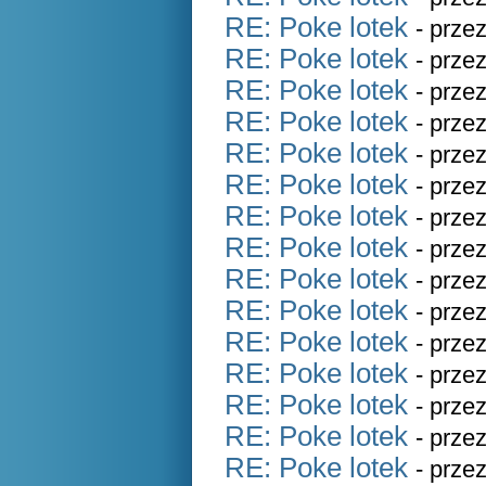
RE: Poke lotek
- prze
RE: Poke lotek
- prze
RE: Poke lotek
- prze
RE: Poke lotek
- prze
RE: Poke lotek
- prze
RE: Poke lotek
- prze
RE: Poke lotek
- prze
RE: Poke lotek
- prze
RE: Poke lotek
- prze
RE: Poke lotek
- prze
RE: Poke lotek
- prze
RE: Poke lotek
- prze
RE: Poke lotek
- prze
RE: Poke lotek
- prze
RE: Poke lotek
- prze