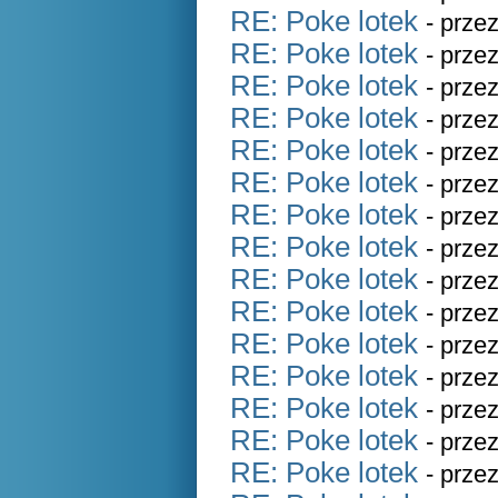
RE: Poke lotek
- prze
RE: Poke lotek
- prze
RE: Poke lotek
- prze
RE: Poke lotek
- prze
RE: Poke lotek
- prze
RE: Poke lotek
- prze
RE: Poke lotek
- prze
RE: Poke lotek
- prze
RE: Poke lotek
- prze
RE: Poke lotek
- prze
RE: Poke lotek
- prze
RE: Poke lotek
- prze
RE: Poke lotek
- prze
RE: Poke lotek
- prze
RE: Poke lotek
- prze