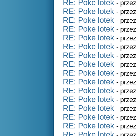
RE: Poke lotek
- prze
RE: Poke lotek
- prze
RE: Poke lotek
- prze
RE: Poke lotek
- prze
RE: Poke lotek
- prze
RE: Poke lotek
- prze
RE: Poke lotek
- prze
RE: Poke lotek
- prze
RE: Poke lotek
- prze
RE: Poke lotek
- prze
RE: Poke lotek
- prze
RE: Poke lotek
- prze
RE: Poke lotek
- prze
RE: Poke lotek
- prze
RE: Poke lotek
- prze
RE: Poke lotek
- prze