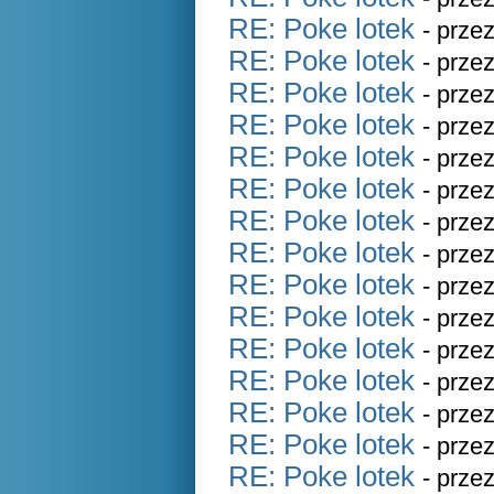
RE: Poke lotek
- prze
RE: Poke lotek
- prze
RE: Poke lotek
- prze
RE: Poke lotek
- prze
RE: Poke lotek
- prze
RE: Poke lotek
- prze
RE: Poke lotek
- prze
RE: Poke lotek
- prze
RE: Poke lotek
- prze
RE: Poke lotek
- prze
RE: Poke lotek
- prze
RE: Poke lotek
- prze
RE: Poke lotek
- prze
RE: Poke lotek
- prze
RE: Poke lotek
- prze