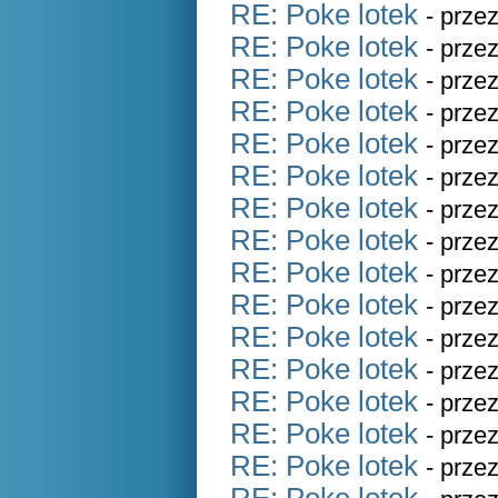
RE: Poke lotek
- prze
RE: Poke lotek
- prze
RE: Poke lotek
- prze
RE: Poke lotek
- prze
RE: Poke lotek
- prze
RE: Poke lotek
- prze
RE: Poke lotek
- prze
RE: Poke lotek
- prze
RE: Poke lotek
- prze
RE: Poke lotek
- prze
RE: Poke lotek
- prze
RE: Poke lotek
- prze
RE: Poke lotek
- prze
RE: Poke lotek
- prze
RE: Poke lotek
- prze