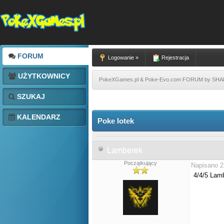
FORUM
Logowanie »
Rejestracja
UŻYTKOWNICY
PokeXGames.pl & Poke-Evo.com FORUM by SH
SZUKAJ
KALENDARZ
Poke lotek
Lamberek
Początkujący
Napisano 2
4/4/5 Lam