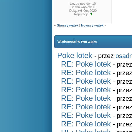
Liczba postów: 10
Liczba wątków: 0
Dołączył: Oct 2020
Reputacja:
3
«
Starszy wątek
|
Nowszy wątek
»
Wiadomości w tym wątku
Poke lotek
- przez
osadn
RE: Poke lotek
- prze
RE: Poke lotek
- prze
RE: Poke lotek
- prze
RE: Poke lotek
- prze
RE: Poke lotek
- prze
RE: Poke lotek
- prze
RE: Poke lotek
- prze
RE: Poke lotek
- prze