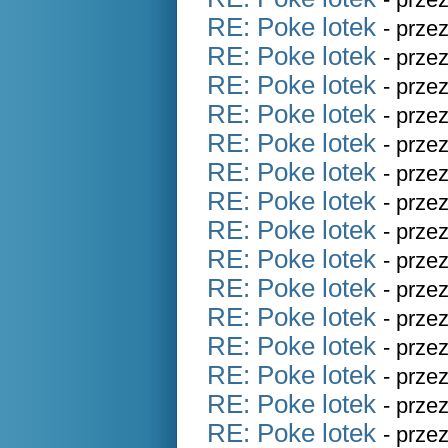
RE: Poke lotek
- prze
RE: Poke lotek
- prze
RE: Poke lotek
- prze
RE: Poke lotek
- prze
RE: Poke lotek
- prze
RE: Poke lotek
- prze
RE: Poke lotek
- prze
RE: Poke lotek
- prze
RE: Poke lotek
- prze
RE: Poke lotek
- prze
RE: Poke lotek
- prze
RE: Poke lotek
- prze
RE: Poke lotek
- prze
RE: Poke lotek
- prze
RE: Poke lotek
- prze