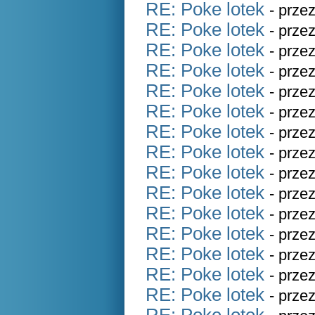
RE: Poke lotek
- prze
RE: Poke lotek
- prze
RE: Poke lotek
- prze
RE: Poke lotek
- prze
RE: Poke lotek
- prze
RE: Poke lotek
- prze
RE: Poke lotek
- prze
RE: Poke lotek
- prze
RE: Poke lotek
- prze
RE: Poke lotek
- prze
RE: Poke lotek
- prze
RE: Poke lotek
- prze
RE: Poke lotek
- prze
RE: Poke lotek
- prze
RE: Poke lotek
- prze