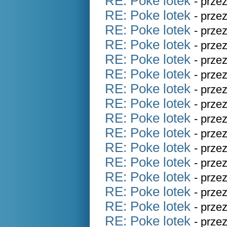
RE: Poke lotek
- prze
RE: Poke lotek
- prze
RE: Poke lotek
- prze
RE: Poke lotek
- prze
RE: Poke lotek
- prze
RE: Poke lotek
- prze
RE: Poke lotek
- prze
RE: Poke lotek
- prze
RE: Poke lotek
- prze
RE: Poke lotek
- prze
RE: Poke lotek
- prze
RE: Poke lotek
- prze
RE: Poke lotek
- prze
RE: Poke lotek
- prze
RE: Poke lotek
- prze
RE: Poke lotek
- prze