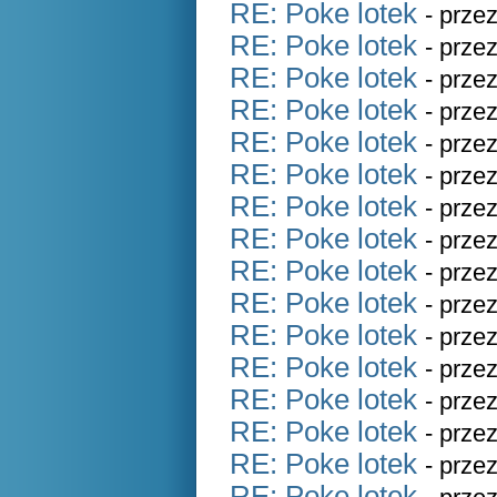
RE: Poke lotek
- prze
RE: Poke lotek
- prze
RE: Poke lotek
- prze
RE: Poke lotek
- prze
RE: Poke lotek
- prze
RE: Poke lotek
- prze
RE: Poke lotek
- prze
RE: Poke lotek
- prze
RE: Poke lotek
- prze
RE: Poke lotek
- prze
RE: Poke lotek
- prze
RE: Poke lotek
- prze
RE: Poke lotek
- prze
RE: Poke lotek
- prze
RE: Poke lotek
- prze
RE: Poke lotek