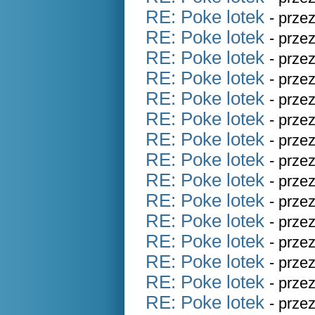
RE: Poke lotek
- prze
RE: Poke lotek
- prze
RE: Poke lotek
- prze
RE: Poke lotek
- prze
RE: Poke lotek
- prze
RE: Poke lotek
- prze
RE: Poke lotek
- prze
RE: Poke lotek
- prze
RE: Poke lotek
- prze
RE: Poke lotek
- prze
RE: Poke lotek
- prze
RE: Poke lotek
- prze
RE: Poke lotek
- prze
RE: Poke lotek
- prze
RE: Poke lotek
- prze