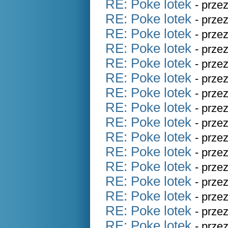
RE: Poke lotek
- prze
RE: Poke lotek
- prze
RE: Poke lotek
- prze
RE: Poke lotek
- prze
RE: Poke lotek
- prze
RE: Poke lotek
- prze
RE: Poke lotek
- prze
RE: Poke lotek
- prze
RE: Poke lotek
- prze
RE: Poke lotek
- prze
RE: Poke lotek
- prze
RE: Poke lotek
- prze
RE: Poke lotek
- prze
RE: Poke lotek
- prze
RE: Poke lotek
- prze
RE: Poke lotek
- prze