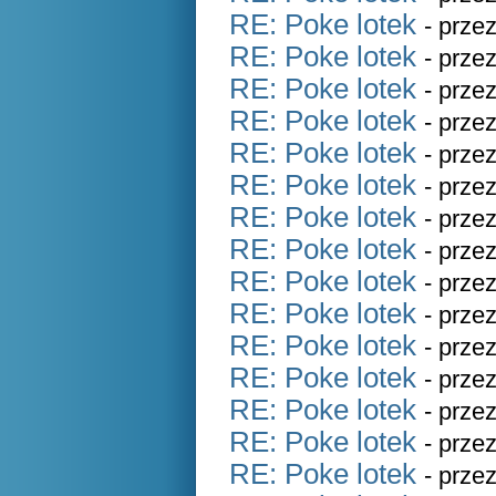
RE: Poke lotek
- prze
RE: Poke lotek
- prze
RE: Poke lotek
- prze
RE: Poke lotek
- prze
RE: Poke lotek
- prze
RE: Poke lotek
- prze
RE: Poke lotek
- prze
RE: Poke lotek
- prze
RE: Poke lotek
- prze
RE: Poke lotek
- prze
RE: Poke lotek
- prze
RE: Poke lotek
- prze
RE: Poke lotek
- prze
RE: Poke lotek
- prze
RE: Poke lotek
- prze