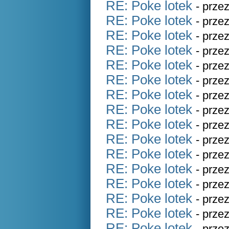
RE: Poke lotek
- prze
RE: Poke lotek
- prze
RE: Poke lotek
- prze
RE: Poke lotek
- prze
RE: Poke lotek
- prze
RE: Poke lotek
- prze
RE: Poke lotek
- prze
RE: Poke lotek
- prze
RE: Poke lotek
- prze
RE: Poke lotek
- prze
RE: Poke lotek
- prze
RE: Poke lotek
- prze
RE: Poke lotek
- prze
RE: Poke lotek
- prze
RE: Poke lotek
- prze
RE: Poke lotek
- prze