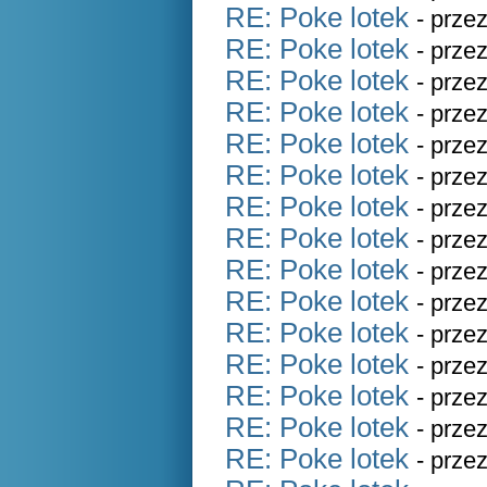
RE: Poke lotek
- prze
RE: Poke lotek
- prze
RE: Poke lotek
- prze
RE: Poke lotek
- prze
RE: Poke lotek
- prze
RE: Poke lotek
- prze
RE: Poke lotek
- prze
RE: Poke lotek
- prze
RE: Poke lotek
- prze
RE: Poke lotek
- prze
RE: Poke lotek
- prze
RE: Poke lotek
- prze
RE: Poke lotek
- prze
RE: Poke lotek
- prze
RE: Poke lotek
- prze