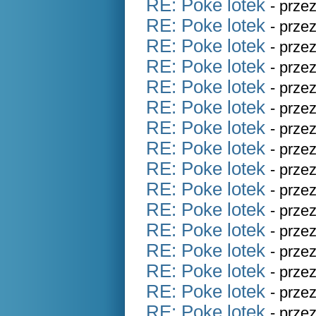
RE: Poke lotek
- prze
RE: Poke lotek
- prze
RE: Poke lotek
- prze
RE: Poke lotek
- prze
RE: Poke lotek
- prze
RE: Poke lotek
- prze
RE: Poke lotek
- prze
RE: Poke lotek
- prze
RE: Poke lotek
- prze
RE: Poke lotek
- prze
RE: Poke lotek
- prze
RE: Poke lotek
- prze
RE: Poke lotek
- prze
RE: Poke lotek
- prze
RE: Poke lotek
- prze
RE: Poke lotek
- prze