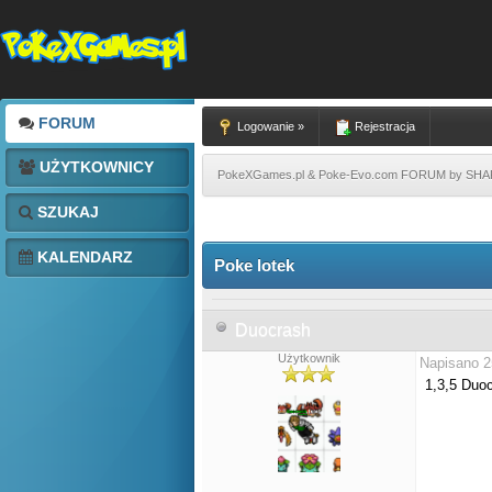
FORUM
Logowanie »
Rejestracja
UŻYTKOWNICY
PokeXGames.pl & Poke-Evo.com FORUM by SH
SZUKAJ
KALENDARZ
Poke lotek
Duocrash
Użytkownik
Napisano 2
1,3,5 Duo