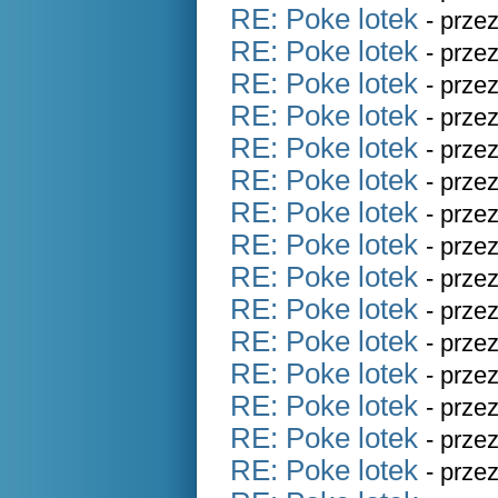
RE: Poke lotek
- prze
RE: Poke lotek
- prze
RE: Poke lotek
- prze
RE: Poke lotek
- prze
RE: Poke lotek
- prze
RE: Poke lotek
- prze
RE: Poke lotek
- prze
RE: Poke lotek
- prze
RE: Poke lotek
- prze
RE: Poke lotek
- prze
RE: Poke lotek
- prze
RE: Poke lotek
- prze
RE: Poke lotek
- prze
RE: Poke lotek
- prze
RE: Poke lotek
- prze