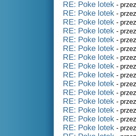
RE: Poke lotek
- prze
RE: Poke lotek
- prze
RE: Poke lotek
- prze
RE: Poke lotek
- prze
RE: Poke lotek
- prze
RE: Poke lotek
- prze
RE: Poke lotek
- prze
RE: Poke lotek
- prze
RE: Poke lotek
- prze
RE: Poke lotek
- prze
RE: Poke lotek
- prze
RE: Poke lotek
- prze
RE: Poke lotek
- prze
RE: Poke lotek
- prze
RE: Poke lotek
- prze