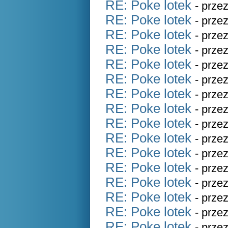
RE: Poke lotek
- prze
RE: Poke lotek
- prze
RE: Poke lotek
- prze
RE: Poke lotek
- prze
RE: Poke lotek
- prze
RE: Poke lotek
- prze
RE: Poke lotek
- prze
RE: Poke lotek
- prze
RE: Poke lotek
- prze
RE: Poke lotek
- prze
RE: Poke lotek
- prze
RE: Poke lotek
- prze
RE: Poke lotek
- prze
RE: Poke lotek
- prze
RE: Poke lotek
- prze
RE: Poke lotek
- prze