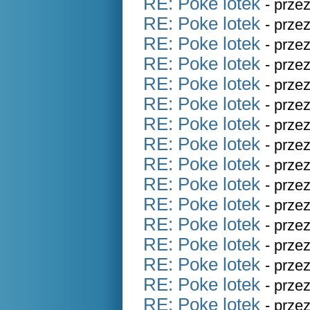
RE: Poke lotek
- prze
RE: Poke lotek
- prze
RE: Poke lotek
- prze
RE: Poke lotek
- prze
RE: Poke lotek
- prze
RE: Poke lotek
- prze
RE: Poke lotek
- prze
RE: Poke lotek
- prze
RE: Poke lotek
- prze
RE: Poke lotek
- prze
RE: Poke lotek
- prze
RE: Poke lotek
- prze
RE: Poke lotek
- prze
RE: Poke lotek
- prze
RE: Poke lotek
- prze
RE: Poke lotek
- prze