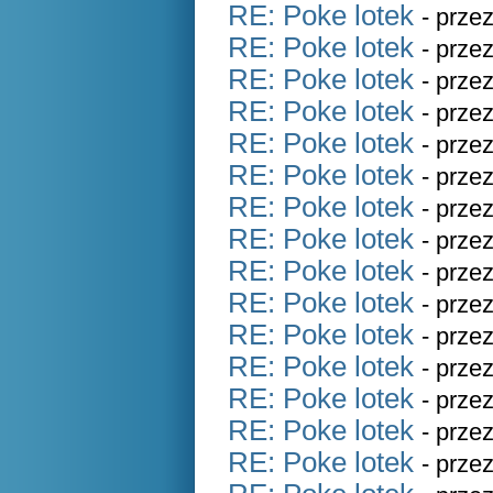
RE: Poke lotek
- prze
RE: Poke lotek
- prze
RE: Poke lotek
- prze
RE: Poke lotek
- prze
RE: Poke lotek
- prze
RE: Poke lotek
- prze
RE: Poke lotek
- prze
RE: Poke lotek
- prze
RE: Poke lotek
- prze
RE: Poke lotek
- prze
RE: Poke lotek
- prze
RE: Poke lotek
- prze
RE: Poke lotek
- prze
RE: Poke lotek
- prze
RE: Poke lotek
- prze