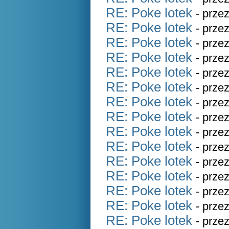
RE: Poke lotek
- prze
RE: Poke lotek
- prze
RE: Poke lotek
- prze
RE: Poke lotek
- prze
RE: Poke lotek
- prze
RE: Poke lotek
- prze
RE: Poke lotek
- prze
RE: Poke lotek
- prze
RE: Poke lotek
- prze
RE: Poke lotek
- prze
RE: Poke lotek
- prze
RE: Poke lotek
- prze
RE: Poke lotek
- prze
RE: Poke lotek
- prze
RE: Poke lotek
- prze