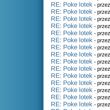
RE: Poke lotek
- prze
RE: Poke lotek
- prze
RE: Poke lotek
- prze
RE: Poke lotek
- prze
RE: Poke lotek
- prze
RE: Poke lotek
- prze
RE: Poke lotek
- prze
RE: Poke lotek
- prze
RE: Poke lotek
- prze
RE: Poke lotek
- prze
RE: Poke lotek
- prze
RE: Poke lotek
- prze
RE: Poke lotek
- prze
RE: Poke lotek
- prze
RE: Poke lotek
- prze