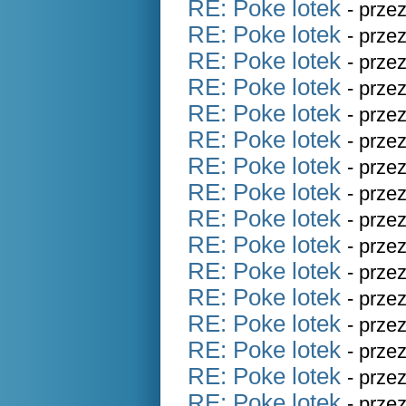
RE: Poke lotek
- prze
RE: Poke lotek
- prze
RE: Poke lotek
- prze
RE: Poke lotek
- prze
RE: Poke lotek
- prze
RE: Poke lotek
- prze
RE: Poke lotek
- prze
RE: Poke lotek
- prze
RE: Poke lotek
- prze
RE: Poke lotek
- prze
RE: Poke lotek
- prze
RE: Poke lotek
- prze
RE: Poke lotek
- prze
RE: Poke lotek
- prze
RE: Poke lotek
- prze
RE: Poke lotek
- prze