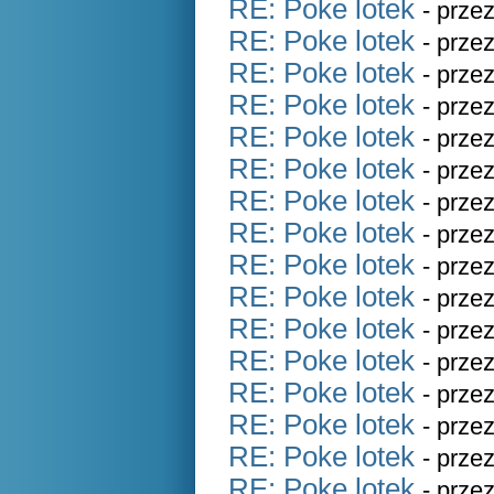
RE: Poke lotek
- prze
RE: Poke lotek
- prze
RE: Poke lotek
- prze
RE: Poke lotek
- prze
RE: Poke lotek
- prze
RE: Poke lotek
- prze
RE: Poke lotek
- prze
RE: Poke lotek
- prze
RE: Poke lotek
- prze
RE: Poke lotek
- prze
RE: Poke lotek
- prze
RE: Poke lotek
- prze
RE: Poke lotek
- prze
RE: Poke lotek
- prze
RE: Poke lotek
- prze
RE: Poke lotek
- prze