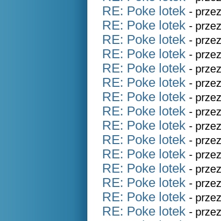
RE: Poke lotek
- prze
RE: Poke lotek
- prze
RE: Poke lotek
- prze
RE: Poke lotek
- prze
RE: Poke lotek
- prze
RE: Poke lotek
- prze
RE: Poke lotek
- prze
RE: Poke lotek
- prze
RE: Poke lotek
- prze
RE: Poke lotek
- prze
RE: Poke lotek
- prze
RE: Poke lotek
- prze
RE: Poke lotek
- prze
RE: Poke lotek
- prze
RE: Poke lotek
- prze