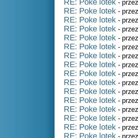
RE: Poke lotek
- prze
RE: Poke lotek
- prze
RE: Poke lotek
- prze
RE: Poke lotek
- prze
RE: Poke lotek
- prze
RE: Poke lotek
- prze
RE: Poke lotek
- prze
RE: Poke lotek
- prze
RE: Poke lotek
- prze
RE: Poke lotek
- prze
RE: Poke lotek
- prze
RE: Poke lotek
- prze
RE: Poke lotek
- prze
RE: Poke lotek
- prze
RE: Poke lotek
- prze
RE: Poke lotek
- prze