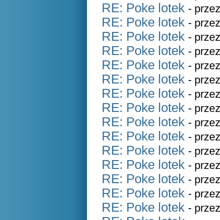
RE: Poke lotek
- prze
RE: Poke lotek
- prze
RE: Poke lotek
- prze
RE: Poke lotek
- prze
RE: Poke lotek
- prze
RE: Poke lotek
- prze
RE: Poke lotek
- prze
RE: Poke lotek
- prze
RE: Poke lotek
- prze
RE: Poke lotek
- prze
RE: Poke lotek
- prze
RE: Poke lotek
- prze
RE: Poke lotek
- prze
RE: Poke lotek
- prze
RE: Poke lotek
- prze