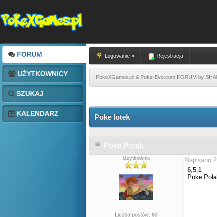
FORUM
Logowanie »
Rejestracja
UŻYTKOWNICY
PokeXGames.pl & Poke-Evo.com FORUM by SH
SZUKAJ
KALENDARZ
Poke lotek
Poke Polak
Użytkownik
Napisano 2
6,5,1
Poke Pola
Liczba postów: 60