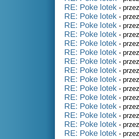
RE: Poke lotek
- prze
RE: Poke lotek
- prze
RE: Poke lotek
- prze
RE: Poke lotek
- prze
RE: Poke lotek
- prze
RE: Poke lotek
- prze
RE: Poke lotek
- prze
RE: Poke lotek
- prze
RE: Poke lotek
- prze
RE: Poke lotek
- prze
RE: Poke lotek
- prze
RE: Poke lotek
- prze
RE: Poke lotek
- prze
RE: Poke lotek
- prze
RE: Poke lotek
- prze