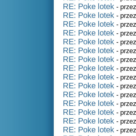
RE: Poke lotek
- prze
RE: Poke lotek
- prze
RE: Poke lotek
- prze
RE: Poke lotek
- prze
RE: Poke lotek
- prze
RE: Poke lotek
- prze
RE: Poke lotek
- prze
RE: Poke lotek
- prze
RE: Poke lotek
- prze
RE: Poke lotek
- prze
RE: Poke lotek
- prze
RE: Poke lotek
- prze
RE: Poke lotek
- prze
RE: Poke lotek
- prze
RE: Poke lotek
- prze