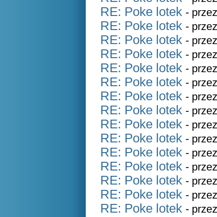
RE: Poke lotek
- prze
RE: Poke lotek
- prze
RE: Poke lotek
- prze
RE: Poke lotek
- prze
RE: Poke lotek
- prze
RE: Poke lotek
- prze
RE: Poke lotek
- prze
RE: Poke lotek
- prze
RE: Poke lotek
- prze
RE: Poke lotek
- prze
RE: Poke lotek
- prze
RE: Poke lotek
- prze
RE: Poke lotek
- prze
RE: Poke lotek
- prze
RE: Poke lotek
- prze