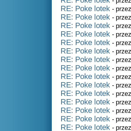
RE: Poke lotek
- prze
RE: Poke lotek
- prze
RE: Poke lotek
- prze
RE: Poke lotek
- prze
RE: Poke lotek
- prze
RE: Poke lotek
- prze
RE: Poke lotek
- prze
RE: Poke lotek
- prze
RE: Poke lotek
- prze
RE: Poke lotek
- prze
RE: Poke lotek
- prze
RE: Poke lotek
- prze
RE: Poke lotek
- prze
RE: Poke lotek
- prze
RE: Poke lotek
- prze
RE: Poke lotek
- prze