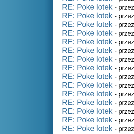
RE: Poke lotek
- prze
RE: Poke lotek
- prze
RE: Poke lotek
- prze
RE: Poke lotek
- prze
RE: Poke lotek
- prze
RE: Poke lotek
- prze
RE: Poke lotek
- prze
RE: Poke lotek
- prze
RE: Poke lotek
- prze
RE: Poke lotek
- prze
RE: Poke lotek
- prze
RE: Poke lotek
- prze
RE: Poke lotek
- prze
RE: Poke lotek
- prze
RE: Poke lotek
- prze