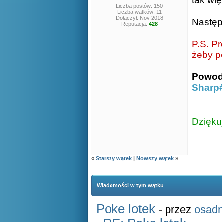
tak wię
Liczba postów: 150
Liczba wątków: 11
Dołączył: Nov 2018
Następ
Reputacja:
428
P.S. P
żeby p
Powod
Sharp
Dzięku
«
Starszy wątek
|
Nowszy wątek
»
Wiadomości w tym wątku
Poke lotek
- przez
osadn