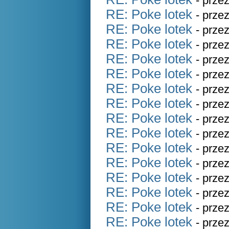
- prze
RE: Poke lotek
- prze
RE: Poke lotek
- prze
RE: Poke lotek
- prze
RE: Poke lotek
- prze
RE: Poke lotek
- prze
RE: Poke lotek
- prze
RE: Poke lotek
- prze
RE: Poke lotek
- prze
RE: Poke lotek
- prze
RE: Poke lotek
- prze
RE: Poke lotek
- prze
RE: Poke lotek
- prze
RE: Poke lotek
- prze
RE: Poke lotek
- prze
RE: Poke lotek
- prze