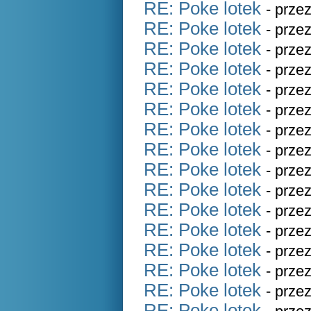
RE: Poke lotek
- prze
RE: Poke lotek
- prze
RE: Poke lotek
- prze
RE: Poke lotek
- prze
RE: Poke lotek
- prze
RE: Poke lotek
- prze
RE: Poke lotek
- prze
RE: Poke lotek
- prze
RE: Poke lotek
- prze
RE: Poke lotek
- prze
RE: Poke lotek
- prze
RE: Poke lotek
- prze
RE: Poke lotek
- prze
RE: Poke lotek
- prze
RE: Poke lotek
- prze
RE: Poke lotek