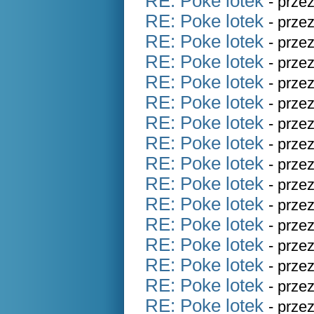
RE: Poke lotek
- prze
RE: Poke lotek
- prze
RE: Poke lotek
- prze
RE: Poke lotek
- prze
RE: Poke lotek
- prze
RE: Poke lotek
- prze
RE: Poke lotek
- prze
RE: Poke lotek
- prze
RE: Poke lotek
- prze
RE: Poke lotek
- prze
RE: Poke lotek
- prze
RE: Poke lotek
- prze
RE: Poke lotek
- prze
RE: Poke lotek
- prze
RE: Poke lotek
- prze
RE: Poke lotek
- prze