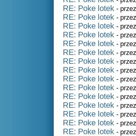
RE: Poke lotek
- prze
RE: Poke lotek
- prze
RE: Poke lotek
- prze
RE: Poke lotek
- prze
RE: Poke lotek
- prze
RE: Poke lotek
- prze
RE: Poke lotek
- prze
RE: Poke lotek
- prze
RE: Poke lotek
- prze
RE: Poke lotek
- prze
RE: Poke lotek
- prze
RE: Poke lotek
- prze
RE: Poke lotek
- prze
RE: Poke lotek
- prze
RE: Poke lotek
- prze