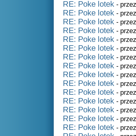
RE: Poke lotek
- prze
RE: Poke lotek
- prze
RE: Poke lotek
- prze
RE: Poke lotek
- prze
RE: Poke lotek
- prze
RE: Poke lotek
- prze
RE: Poke lotek
- prze
RE: Poke lotek
- prze
RE: Poke lotek
- prze
RE: Poke lotek
- prze
RE: Poke lotek
- prze
RE: Poke lotek
- prze
RE: Poke lotek
- prze
RE: Poke lotek
- prze
RE: Poke lotek
- prze