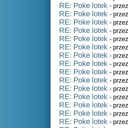
RE: Poke lotek
- prze
RE: Poke lotek
- prze
RE: Poke lotek
- prze
RE: Poke lotek
- prze
RE: Poke lotek
- prze
RE: Poke lotek
- prze
RE: Poke lotek
- prze
RE: Poke lotek
- prze
RE: Poke lotek
- prze
RE: Poke lotek
- prze
RE: Poke lotek
- prze
RE: Poke lotek
- prze
RE: Poke lotek
- prze
RE: Poke lotek
- prze
RE: Poke lotek
- prze