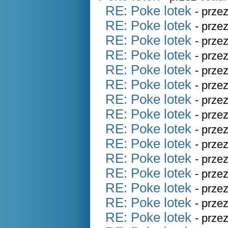
RE: Poke lotek
- prze
RE: Poke lotek
- prze
RE: Poke lotek
- prze
RE: Poke lotek
- prze
RE: Poke lotek
- prze
RE: Poke lotek
- prze
RE: Poke lotek
- prze
RE: Poke lotek
- prze
RE: Poke lotek
- prze
RE: Poke lotek
- prze
RE: Poke lotek
- prze
RE: Poke lotek
- prze
RE: Poke lotek
- prze
RE: Poke lotek
- prze
RE: Poke lotek
- prze