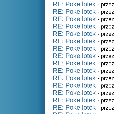
RE: Poke lotek
- prze
RE: Poke lotek
- prze
RE: Poke lotek
- prze
RE: Poke lotek
- prze
RE: Poke lotek
- prze
RE: Poke lotek
- prze
RE: Poke lotek
- prze
RE: Poke lotek
- prze
RE: Poke lotek
- prze
RE: Poke lotek
- prze
RE: Poke lotek
- prze
RE: Poke lotek
- prze
RE: Poke lotek
- prze
RE: Poke lotek
- prze
RE: Poke lotek
- prze