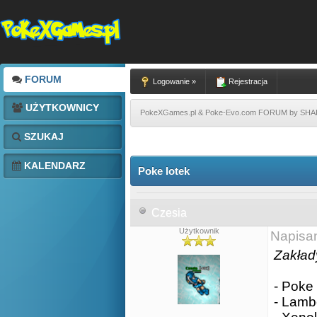
FORUM
Logowanie »
Rejestracja
UŻYTKOWNICY
PokeXGames.pl & Poke-Evo.com FORUM by SH
SZUKAJ
KALENDARZ
Poke lotek
Czesia
Użytkownik
Napisa
Zakład
- Poke 
- Lamb