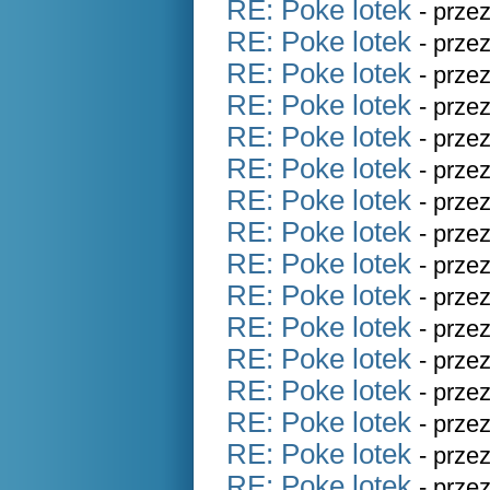
RE: Poke lotek
- prze
RE: Poke lotek
- prze
RE: Poke lotek
- prze
RE: Poke lotek
- prze
RE: Poke lotek
- prze
RE: Poke lotek
- prze
RE: Poke lotek
- prze
RE: Poke lotek
- prze
RE: Poke lotek
- prze
RE: Poke lotek
- prze
RE: Poke lotek
- prze
RE: Poke lotek
- prze
RE: Poke lotek
- prze
RE: Poke lotek
- prze
RE: Poke lotek
- prze
RE: Poke lotek
- prze