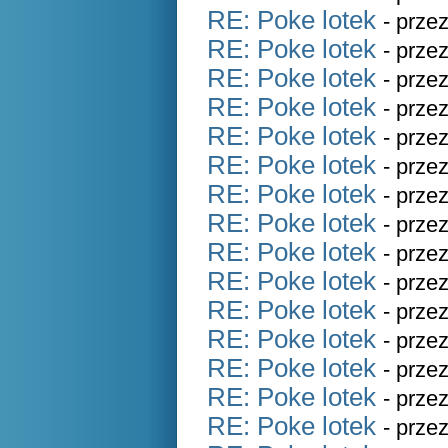
RE: Poke lotek
- prze
RE: Poke lotek
- prze
RE: Poke lotek
- prze
RE: Poke lotek
- prze
RE: Poke lotek
- prze
RE: Poke lotek
- prze
RE: Poke lotek
- prze
RE: Poke lotek
- prze
RE: Poke lotek
- prze
RE: Poke lotek
- prze
RE: Poke lotek
- prze
RE: Poke lotek
- prze
RE: Poke lotek
- prze
RE: Poke lotek
- prze
RE: Poke lotek
- prze