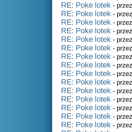
RE: Poke lotek
- prze
RE: Poke lotek
- prze
RE: Poke lotek
- prze
RE: Poke lotek
- prze
RE: Poke lotek
- prze
RE: Poke lotek
- prze
RE: Poke lotek
- prze
RE: Poke lotek
- prze
RE: Poke lotek
- prze
RE: Poke lotek
- prze
RE: Poke lotek
- prze
RE: Poke lotek
- prze
RE: Poke lotek
- prze
RE: Poke lotek
- prze
RE: Poke lotek
- prze