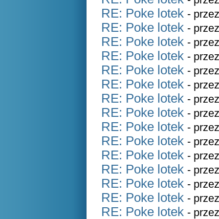
RE: Poke lotek
- prze
RE: Poke lotek
- prze
RE: Poke lotek
- prze
RE: Poke lotek
- prze
RE: Poke lotek
- prze
RE: Poke lotek
- prze
RE: Poke lotek
- prze
RE: Poke lotek
- prze
RE: Poke lotek
- prze
RE: Poke lotek
- prze
RE: Poke lotek
- prze
RE: Poke lotek
- prze
RE: Poke lotek
- prze
RE: Poke lotek
- prze
RE: Poke lotek
- prze