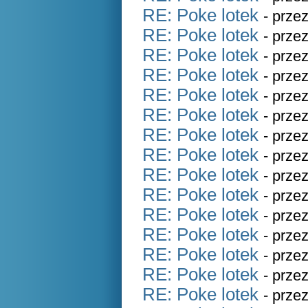
RE: Poke lotek
- prze
RE: Poke lotek
- prze
RE: Poke lotek
- prze
RE: Poke lotek
- prze
RE: Poke lotek
- prze
RE: Poke lotek
- prze
RE: Poke lotek
- prze
RE: Poke lotek
- prze
RE: Poke lotek
- prze
RE: Poke lotek
- prze
RE: Poke lotek
- prze
RE: Poke lotek
- prze
RE: Poke lotek
- prze
RE: Poke lotek
- prze
RE: Poke lotek
- prze