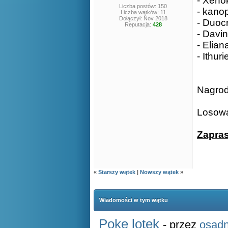
- Xenok
Liczba postów: 150
- kanop
Liczba wątków: 11
Dołączył: Nov 2018
- Duocr
Reputacja:
428
- Davin
- Elian
- Ithuri
Nagrod
Losowa
Zapra
«
Starszy wątek
|
Nowszy wątek
»
Wiadomości w tym wątku
Poke lotek
- przez
osadn