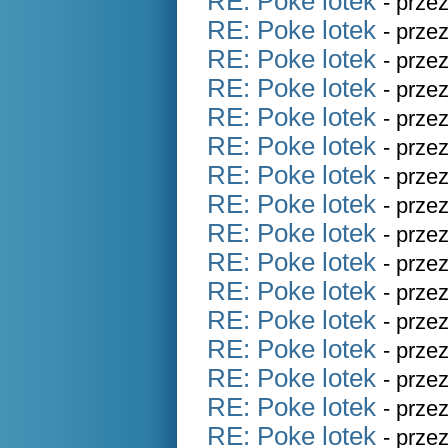
RE: Poke lotek
- prze
RE: Poke lotek
- prze
RE: Poke lotek
- prze
RE: Poke lotek
- prze
RE: Poke lotek
- prze
RE: Poke lotek
- prze
RE: Poke lotek
- prze
RE: Poke lotek
- prze
RE: Poke lotek
- prze
RE: Poke lotek
- prze
RE: Poke lotek
- prze
RE: Poke lotek
- prze
RE: Poke lotek
- prze
RE: Poke lotek
- prze
RE: Poke lotek
- prze
RE: Poke lotek
- prze