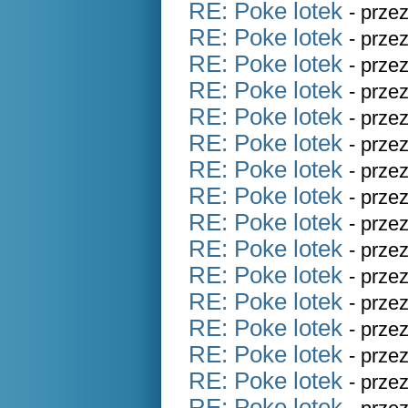
RE: Poke lotek
- prze
RE: Poke lotek
- prze
RE: Poke lotek
- prze
RE: Poke lotek
- prze
RE: Poke lotek
- prze
RE: Poke lotek
- prze
RE: Poke lotek
- prze
RE: Poke lotek
- prze
RE: Poke lotek
- prze
RE: Poke lotek
- prze
RE: Poke lotek
- prze
RE: Poke lotek
- prze
RE: Poke lotek
- prze
RE: Poke lotek
- prze
RE: Poke lotek
- prze
RE: Poke lotek