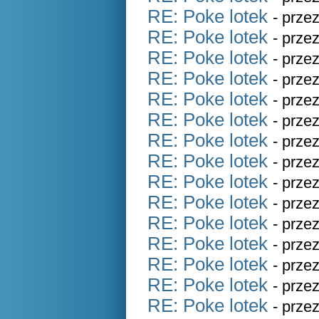
RE: Poke lotek
- prze
RE: Poke lotek
- prze
RE: Poke lotek
- prze
RE: Poke lotek
- prze
RE: Poke lotek
- prze
RE: Poke lotek
- prze
RE: Poke lotek
- prze
RE: Poke lotek
- prze
RE: Poke lotek
- prze
RE: Poke lotek
- prze
RE: Poke lotek
- prze
RE: Poke lotek
- prze
RE: Poke lotek
- prze
RE: Poke lotek
- prze
RE: Poke lotek
- prze