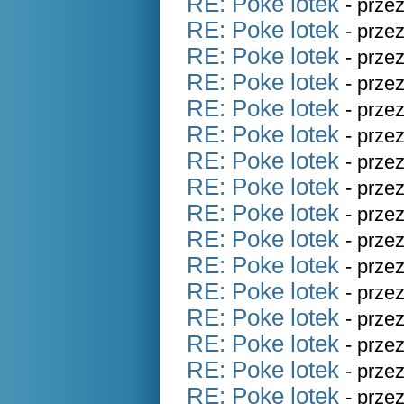
RE: Poke lotek
- prze
RE: Poke lotek
- prze
RE: Poke lotek
- prze
RE: Poke lotek
- prze
RE: Poke lotek
- prze
RE: Poke lotek
- prze
RE: Poke lotek
- prze
RE: Poke lotek
- prze
RE: Poke lotek
- prze
RE: Poke lotek
- prze
RE: Poke lotek
- prze
RE: Poke lotek
- prze
RE: Poke lotek
- prze
RE: Poke lotek
- prze
RE: Poke lotek
- prze
RE: Poke lotek
- prze