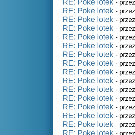
RE: Poke lotek
- prze
RE: Poke lotek
- prze
RE: Poke lotek
- prze
RE: Poke lotek
- prze
RE: Poke lotek
- prze
RE: Poke lotek
- prze
RE: Poke lotek
- prze
RE: Poke lotek
- prze
RE: Poke lotek
- prze
RE: Poke lotek
- prze
RE: Poke lotek
- prze
RE: Poke lotek
- prze
RE: Poke lotek
- prze
RE: Poke lotek
- prze
RE: Poke lotek
- prze
RE: Poke lotek
- prze