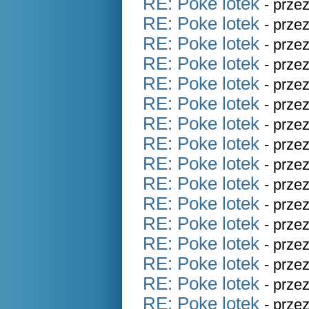
RE: Poke lotek
- prze
RE: Poke lotek
- prze
RE: Poke lotek
- prze
RE: Poke lotek
- prze
RE: Poke lotek
- prze
RE: Poke lotek
- prze
RE: Poke lotek
- prze
RE: Poke lotek
- prze
RE: Poke lotek
- prze
RE: Poke lotek
- prze
RE: Poke lotek
- prze
RE: Poke lotek
- prze
RE: Poke lotek
- prze
RE: Poke lotek
- prze
RE: Poke lotek
- prze
RE: Poke lotek
- prze