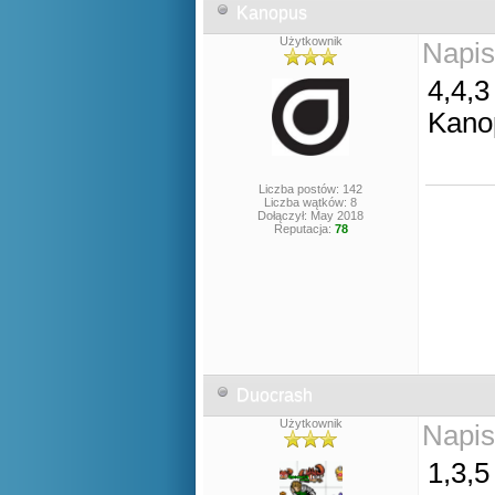
Kanopus
Użytkownik
Napis
4,4,3
Kano
Liczba postów: 142
Liczba wątków: 8
Dołączył: May 2018
Reputacja:
78
Duocrash
Użytkownik
Napis
1,3,