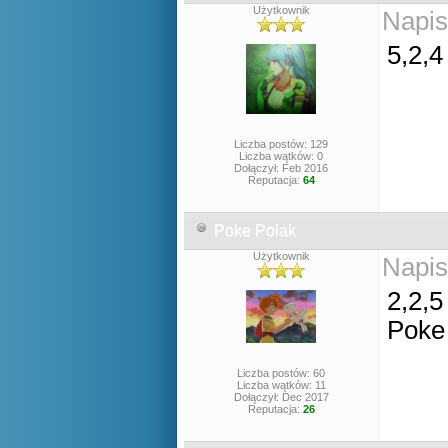
Użytkownik
Napis
5,2,4
Liczba postów: 129
Liczba wątków: 0
Dołączył: Feb 2016
Reputacja:
64
Poke Polak
Użytkownik
Napis
2,2,5
Poke
Liczba postów: 60
Liczba wątków: 11
Dołączył: Dec 2017
Reputacja:
26