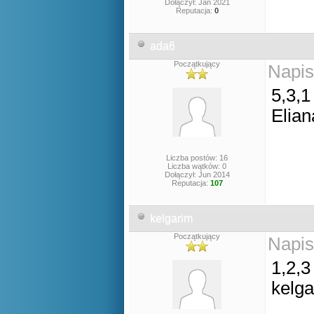
Dołączył: Jan 2021
Reputacja:
0
ada6
Początkujący
Napis
5,3,1
Elian
Liczba postów: 16
Liczba wątków: 0
Dołączył: Jun 2014
Reputacja:
107
kelgarim
Początkujący
Napis
1,2,3
kelg