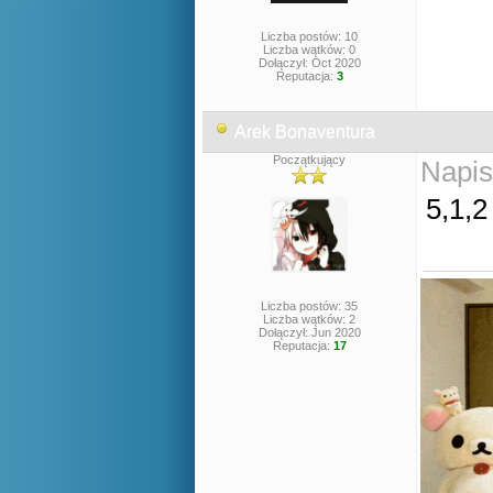
Liczba postów: 10
Liczba wątków: 0
Dołączył: Oct 2020
Reputacja:
3
Arek Bonaventura
Początkujący
Napis
5,1,2
Liczba postów: 35
Liczba wątków: 2
Dołączył: Jun 2020
Reputacja:
17