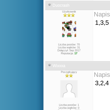
Duocrash
Użytkownik
Napis
1,3,
Liczba postów: 70
Liczba wątków: 31
Dołączył: Sep 2017
Reputacja:
17
Wixxxa
Początkujący
Napis
3,2,
Liczba postów: 1
Liczba wątków: 0