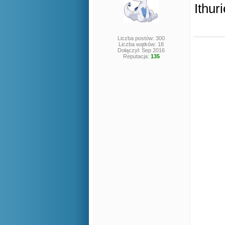
Ithuri
Liczba postów: 300
Liczba wątków: 18
Dołączył: Sep 2016
Reputacja:
135