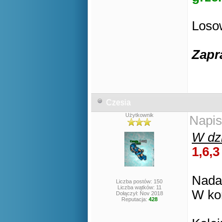
Losow
Zapr
Czesia
Użytkownik
Napis
W dzi
1,6,3
Nadal
Liczba postów: 150
Liczba wątków: 11
W ko
Dołączył: Nov 2018
Reputacja:
428