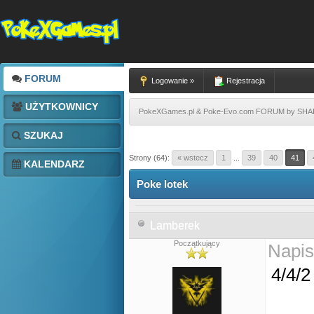
FORUM
Logowanie »
Rejestracja
UŻYTKOWNICY
PokeXGames.pl & Poke-Evo.com FORUM by SH
SZUKAJ
Strony (64):
« wstecz
1
...
39
40
41
KALENDARZ
Poke lotek
Lamberek
Początkujący
Napis
4/4/