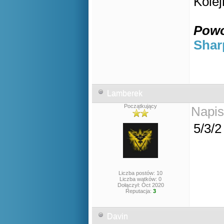
Kolej
Powo
Shar
Lamberek
Początkujący
Napis
5/3/
Liczba postów: 10
Liczba wątków: 0
Dołączył: Oct 2020
Reputacja:
3
Davin