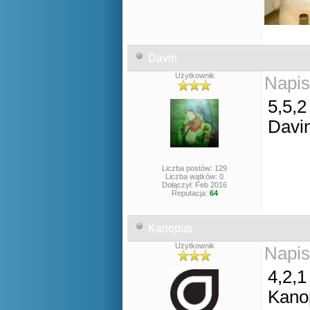
Davin
Użytkownik
Napis
5,5,2
Davi
Liczba postów: 129
Liczba wątków: 0
Dołączył: Feb 2016
Reputacja:
64
Kanopus
Użytkownik
Napis
4,2,1
Kano