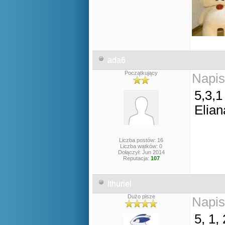
ada6
Początkujący
Napis
5,3,1
Elian
Liczba postów: 16
Liczba wątków: 0
Dołączył: Jun 2014
Reputacja:
107
Ithuriel
Dużo pisze
Napis
5, 1, 