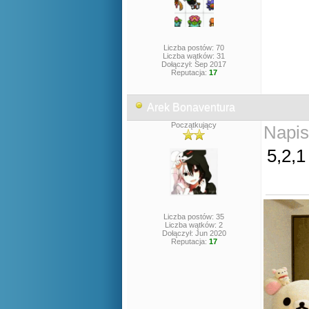
Liczba postów: 70
Liczba wątków: 31
Dołączył: Sep 2017
Reputacja:
17
Arek Bonaventura
Początkujący
Napis
5,2,1
Liczba postów: 35
Liczba wątków: 2
Dołączył: Jun 2020
Reputacja:
17