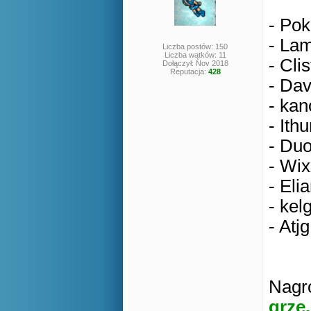
- Pok
- Lam
Liczba postów: 150
Liczba wątków: 11
- Clis
Dołączył: Nov 2018
Reputacja:
428
- Dav
- kan
- Ithu
- Duo
- Wix
- Eli
- kel
- Atjg
Nagro
grze.