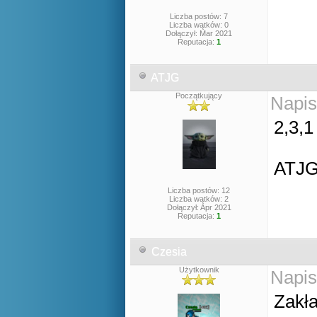
Liczba postów: 7
Liczba wątków: 0
Dołączył: Mar 2021
Reputacja:
1
ATJG
Początkujący
Napis
2,3,1
ATJ
Liczba postów: 12
Liczba wątków: 2
Dołączył: Apr 2021
Reputacja:
1
Czesia
Użytkownik
Napis
Zakła