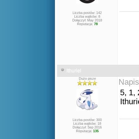
Liczba postów: 142
Liczba wątków: 8
Dołączył: May 2018
Reputacja:
78
Ithuriel
Dużo pisze
Napis
5, 1, 
Ithuri
Liczba postów: 300
Liczba wątków: 18
Dołączył: Sep 2016
Reputacja:
135