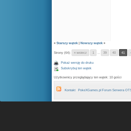
«
Starszy wątek
|
Nowszy wątek
»
Strony (64):
« wstecz
1
...
39
40
41
Pokaż wersję do druku
Subskrybuj ten wątek
Użytkownicy przeglądający ten wątek: 10 gości
Kontakt
PokeXGames.pl Forum Serwera OT