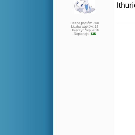
Ithuri
Liczba postów: 300
Liczba wątków: 18
Dołączył: Sep 2016
Reputacja:
135