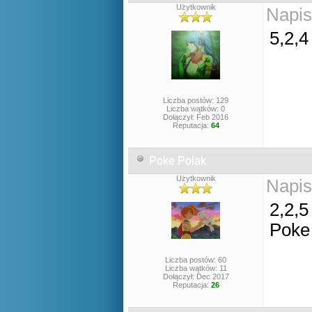
Użytkownik
Napis
5,2,4
Liczba postów: 129
Liczba wątków: 0
Dołączył: Feb 2016
Reputacja:
64
Poke Polak
Użytkownik
Napis
2,2,5
Poke
Liczba postów: 60
Liczba wątków: 11
Dołączył: Dec 2017
Reputacja:
26