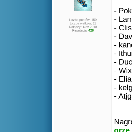
- Pok
- Lam
Liczba postów: 150
Liczba wątków: 11
- Clis
Dołączył: Nov 2018
Reputacja:
428
- Dav
- kan
- Ithu
- Duo
- Wix
- Eli
- kel
- Atjg
Nagro
grze.