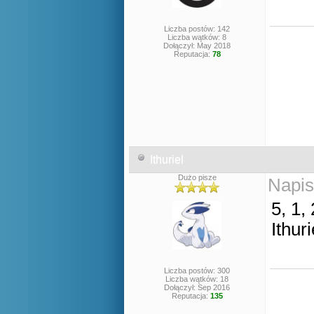
Liczba postów: 142
Liczba wątków: 8
Dołączył: May 2018
Reputacja:
78
Ithuriel
Dużo pisze
Napis
5, 1, 
Ithuri
Liczba postów: 300
Liczba wątków: 18
Dołączył: Sep 2016
Reputacja:
135