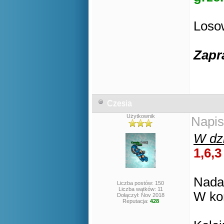
Losow
Zapr
Czesia
Użytkownik
Napis
W dzi
1,6,3
Nadal
Liczba postów: 150
Liczba wątków: 11
W ko
Dołączył: Nov 2018
Reputacja:
428