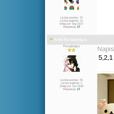
Liczba postów: 70
Liczba wątków: 31
Dołączył: Sep 2017
Reputacja:
17
Arek Bonaventura
Początkujący
Napis
5,2,1
Liczba postów: 35
Liczba wątków: 2
Dołączył: Jun 2020
Reputacja:
17