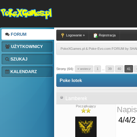
FORUM
Logowanie »
Rejestracja
UŻYTKOWNICY
PokeXGames.pl & Poke-Evo.com FORUM by SH
SZUKAJ
Strony (64):
« wstecz
1
...
39
40
41
KALENDARZ
Poke lotek
Lamberek
Początkujący
Napis
4/4/