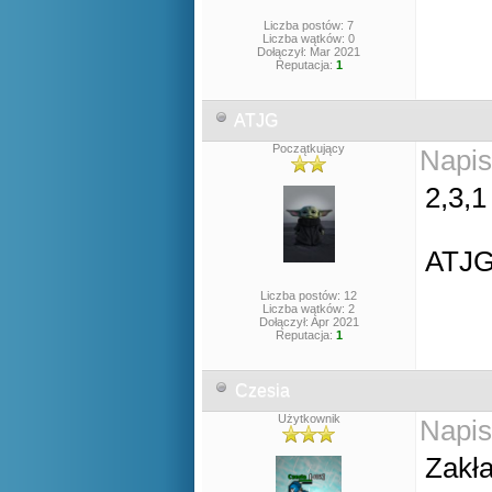
Liczba postów: 7
Liczba wątków: 0
Dołączył: Mar 2021
Reputacja:
1
ATJG
Początkujący
Napis
2,3,1
ATJ
Liczba postów: 12
Liczba wątków: 2
Dołączył: Apr 2021
Reputacja:
1
Czesia
Użytkownik
Napis
Zakła