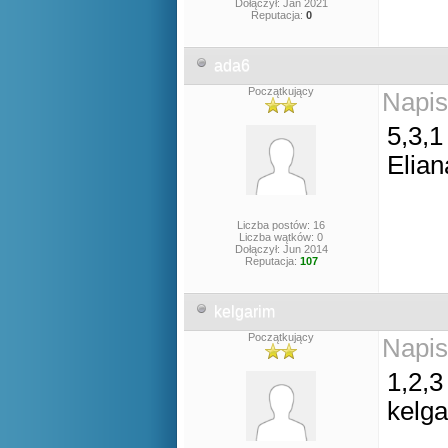
Dołączył: Jan 2021
Reputacja:
0
ada6
Początkujący
Napis
5,3,1
Elian
Liczba postów: 16
Liczba wątków: 0
Dołączył: Jun 2014
Reputacja:
107
kelgarim
Początkujący
Napis
1,2,3
kelg