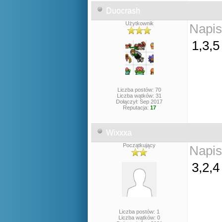
Duocrash
Użytkownik
Napis
1,3,
Liczba postów: 70
Liczba wątków: 31
Dołączył: Sep 2017
Reputacja:
17
Wixxxa
Początkujący
Napis
3,2,
Liczba postów: 1
Liczba wątków: 0