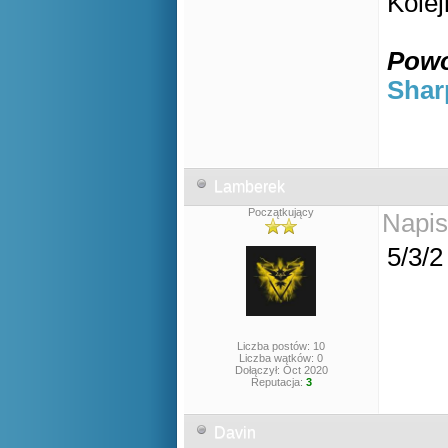
Kolej
Powo
Shar
Lamberek
Początkujący
Napis
5/3/
Liczba postów: 10
Liczba wątków: 0
Dołączył: Oct 2020
Reputacja:
3
Davin