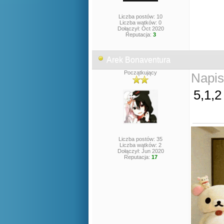
Liczba postów: 10
Liczba wątków: 0
Dołączył: Oct 2020
Reputacja:
3
Arek Bonaventura
Początkujący
Napis
5,1,2
Liczba postów: 35
Liczba wątków: 2
Dołączył: Jun 2020
Reputacja:
17