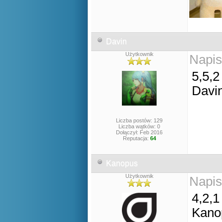
Davin
Użytkownik
Napis
5,5,2
Davi
Liczba postów: 129
Liczba wątków: 0
Dołączył: Feb 2016
Reputacja:
64
Kanopus
Użytkownik
Napis
4,2,1
Kano