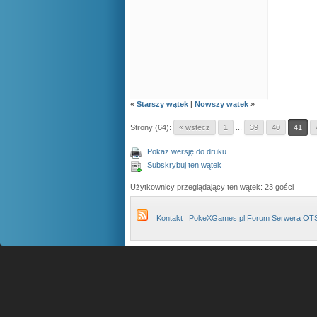
«
Starszy wątek
|
Nowszy wątek
»
Strony (64):
« wstecz
1
...
39
40
41
Pokaż wersję do druku
Subskrybuj ten wątek
Użytkownicy przeglądający ten wątek: 23 gości
Kontakt
PokeXGames.pl Forum Serwera OT