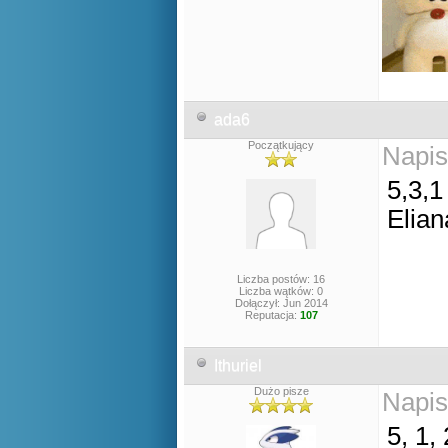
ada6
Początkujący
Napis
5,3,1
Elian
Liczba postów: 16
Liczba wątków: 0
Dołączył: Jun 2014
Reputacja:
107
Ithuriel
Dużo pisze
Napis
5, 1, 