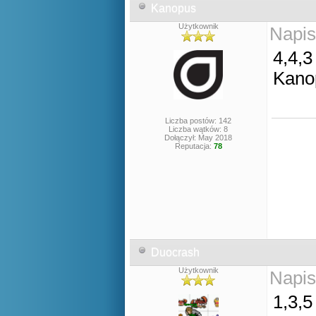
Kanopus
Użytkownik
Napis
4,4,3
Kano
Liczba postów: 142
Liczba wątków: 8
Dołączył: May 2018
Reputacja:
78
Duocrash
Użytkownik
Napis
1,3,