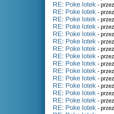
RE: Poke lotek
- prze
RE: Poke lotek
- prze
RE: Poke lotek
- prze
RE: Poke lotek
- prze
RE: Poke lotek
- prze
RE: Poke lotek
- prze
RE: Poke lotek
- prze
RE: Poke lotek
- prze
RE: Poke lotek
- prze
RE: Poke lotek
- prze
RE: Poke lotek
- prze
RE: Poke lotek
- prze
RE: Poke lotek
- prze
RE: Poke lotek
- prze
RE: Poke lotek
- prze