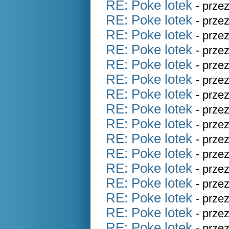
RE: Poke lotek
- prze
RE: Poke lotek
- prze
RE: Poke lotek
- prze
RE: Poke lotek
- prze
RE: Poke lotek
- prze
RE: Poke lotek
- prze
RE: Poke lotek
- prze
RE: Poke lotek
- prze
RE: Poke lotek
- prze
RE: Poke lotek
- prze
RE: Poke lotek
- prze
RE: Poke lotek
- prze
RE: Poke lotek
- prze
RE: Poke lotek
- prze
RE: Poke lotek
- prze
RE: Poke lotek
- prze