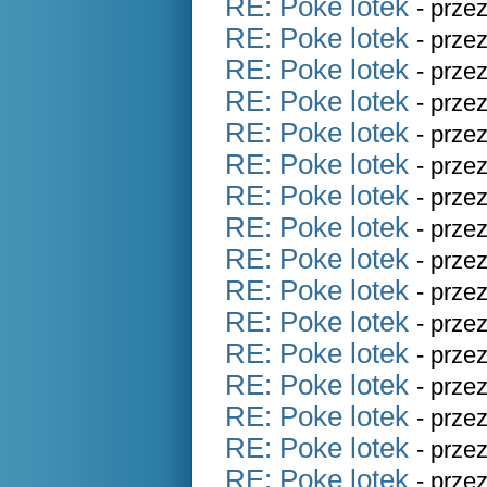
RE: Poke lotek
- prze
RE: Poke lotek
- prze
RE: Poke lotek
- prze
RE: Poke lotek
- prze
RE: Poke lotek
- prze
RE: Poke lotek
- prze
RE: Poke lotek
- prze
RE: Poke lotek
- prze
RE: Poke lotek
- prze
RE: Poke lotek
- prze
RE: Poke lotek
- prze
RE: Poke lotek
- prze
RE: Poke lotek
- prze
RE: Poke lotek
- prze
RE: Poke lotek
- prze
RE: Poke lotek
- prze