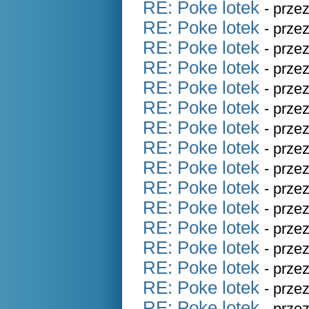
RE: Poke lotek
- prze
RE: Poke lotek
- prze
RE: Poke lotek
- prze
RE: Poke lotek
- prze
RE: Poke lotek
- prze
RE: Poke lotek
- prze
RE: Poke lotek
- prze
RE: Poke lotek
- prze
RE: Poke lotek
- prze
RE: Poke lotek
- prze
RE: Poke lotek
- prze
RE: Poke lotek
- prze
RE: Poke lotek
- prze
RE: Poke lotek
- prze
RE: Poke lotek
- prze
RE: Poke lotek
- prze