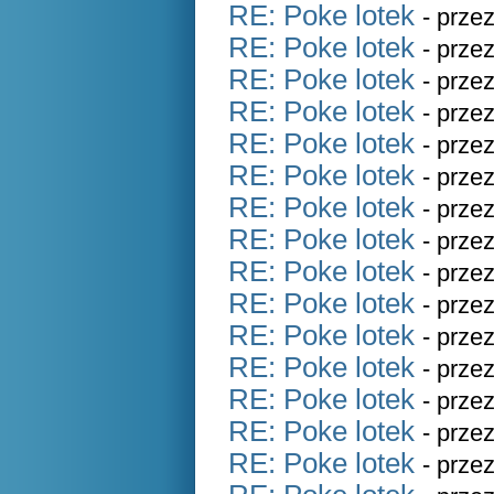
RE: Poke lotek
- prze
RE: Poke lotek
- prze
RE: Poke lotek
- prze
RE: Poke lotek
- prze
RE: Poke lotek
- prze
RE: Poke lotek
- prze
RE: Poke lotek
- prze
RE: Poke lotek
- prze
RE: Poke lotek
- prze
RE: Poke lotek
- prze
RE: Poke lotek
- prze
RE: Poke lotek
- prze
RE: Poke lotek
- prze
RE: Poke lotek
- prze
RE: Poke lotek
- prze