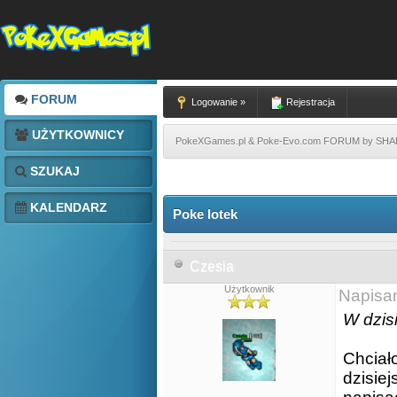
FORUM
Logowanie »
Rejestracja
UŻYTKOWNICY
PokeXGames.pl & Poke-Evo.com FORUM by SH
SZUKAJ
KALENDARZ
Poke lotek
Czesia
Użytkownik
Napisa
W dzis
Chciał
dzisiej