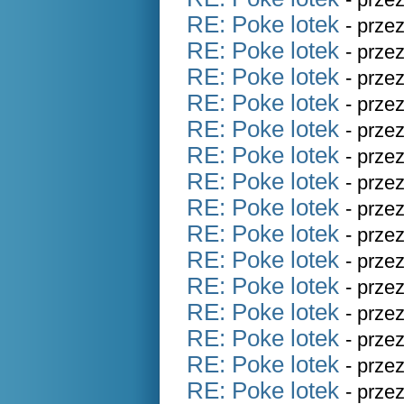
RE: Poke lotek
- prze
RE: Poke lotek
- prze
RE: Poke lotek
- prze
RE: Poke lotek
- prze
RE: Poke lotek
- prze
RE: Poke lotek
- prze
RE: Poke lotek
- prze
RE: Poke lotek
- prze
RE: Poke lotek
- prze
RE: Poke lotek
- prze
RE: Poke lotek
- prze
RE: Poke lotek
- prze
RE: Poke lotek
- prze
RE: Poke lotek
- prze
RE: Poke lotek
- prze