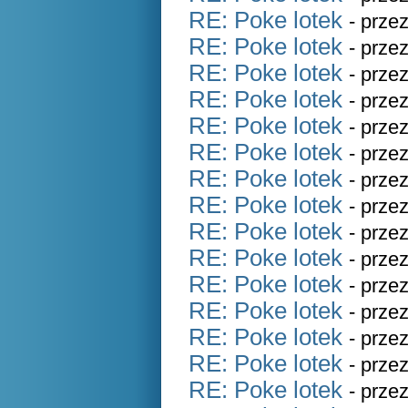
RE: Poke lotek
- prze
RE: Poke lotek
- prze
RE: Poke lotek
- prze
RE: Poke lotek
- prze
RE: Poke lotek
- prze
RE: Poke lotek
- prze
RE: Poke lotek
- prze
RE: Poke lotek
- prze
RE: Poke lotek
- prze
RE: Poke lotek
- prze
RE: Poke lotek
- prze
RE: Poke lotek
- prze
RE: Poke lotek
- prze
RE: Poke lotek
- prze
RE: Poke lotek
- prze