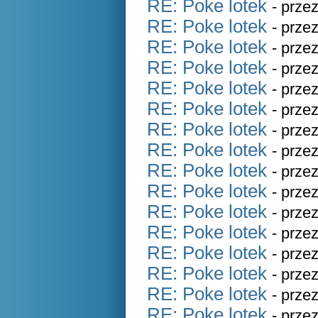
RE: Poke lotek
- prze
RE: Poke lotek
- prze
RE: Poke lotek
- prze
RE: Poke lotek
- prze
RE: Poke lotek
- prze
RE: Poke lotek
- prze
RE: Poke lotek
- prze
RE: Poke lotek
- prze
RE: Poke lotek
- prze
RE: Poke lotek
- prze
RE: Poke lotek
- prze
RE: Poke lotek
- prze
RE: Poke lotek
- prze
RE: Poke lotek
- prze
RE: Poke lotek
- prze
RE: Poke lotek
- prze