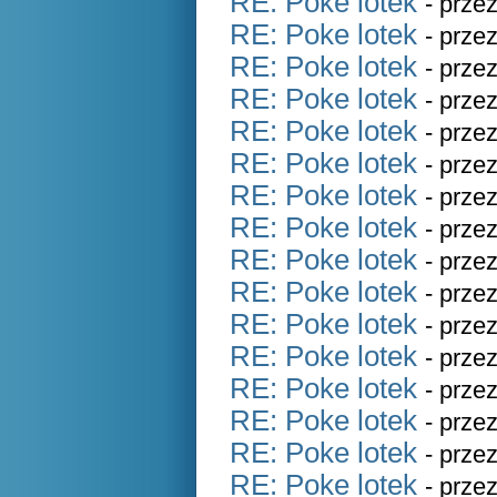
RE: Poke lotek
- prze
RE: Poke lotek
- prze
RE: Poke lotek
- prze
RE: Poke lotek
- prze
RE: Poke lotek
- prze
RE: Poke lotek
- prze
RE: Poke lotek
- prze
RE: Poke lotek
- prze
RE: Poke lotek
- prze
RE: Poke lotek
- prze
RE: Poke lotek
- prze
RE: Poke lotek
- prze
RE: Poke lotek
- prze
RE: Poke lotek
- prze
RE: Poke lotek
- prze
RE: Poke lotek
- prze