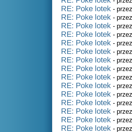
RE: Poke lotek
- prze
RE: Poke lotek
- prze
RE: Poke lotek
- prze
RE: Poke lotek
- prze
RE: Poke lotek
- prze
RE: Poke lotek
- prze
RE: Poke lotek
- prze
RE: Poke lotek
- prze
RE: Poke lotek
- prze
RE: Poke lotek
- prze
RE: Poke lotek
- prze
RE: Poke lotek
- prze
RE: Poke lotek
- prze
RE: Poke lotek
- prze
RE: Poke lotek
- prze
RE: Poke lotek
- prze