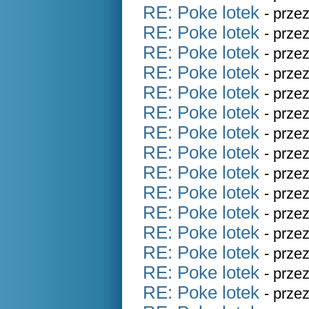
RE: Poke lotek
- prze
RE: Poke lotek
- prze
RE: Poke lotek
- prze
RE: Poke lotek
- prze
RE: Poke lotek
- prze
RE: Poke lotek
- prze
RE: Poke lotek
- prze
RE: Poke lotek
- prze
RE: Poke lotek
- prze
RE: Poke lotek
- prze
RE: Poke lotek
- prze
RE: Poke lotek
- prze
RE: Poke lotek
- prze
RE: Poke lotek
- prze
RE: Poke lotek
- prze