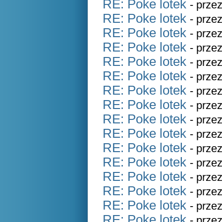
RE: Poke lotek
- prze
RE: Poke lotek
- prze
RE: Poke lotek
- prze
RE: Poke lotek
- prze
RE: Poke lotek
- prze
RE: Poke lotek
- prze
RE: Poke lotek
- prze
RE: Poke lotek
- prze
RE: Poke lotek
- prze
RE: Poke lotek
- prze
RE: Poke lotek
- prze
RE: Poke lotek
- prze
RE: Poke lotek
- prze
RE: Poke lotek
- prze
RE: Poke lotek
- prze
RE: Poke lotek
- prze