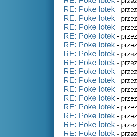
RE: Poke lotek
- prze
RE: Poke lotek
- prze
RE: Poke lotek
- prze
RE: Poke lotek
- prze
RE: Poke lotek
- prze
RE: Poke lotek
- prze
RE: Poke lotek
- prze
RE: Poke lotek
- prze
RE: Poke lotek
- prze
RE: Poke lotek
- prze
RE: Poke lotek
- prze
RE: Poke lotek
- prze
RE: Poke lotek
- prze
RE: Poke lotek
- prze
RE: Poke lotek
- prze
RE: Poke lotek
- prze