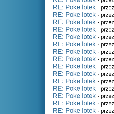
- prze
RE: Poke lotek
- prze
RE: Poke lotek
- prze
RE: Poke lotek
- prze
RE: Poke lotek
- prze
RE: Poke lotek
- prze
RE: Poke lotek
- prze
RE: Poke lotek
- prze
RE: Poke lotek
- prze
RE: Poke lotek
- prze
RE: Poke lotek
- prze
RE: Poke lotek
- prze
RE: Poke lotek
- prze
RE: Poke lotek
- prze
RE: Poke lotek
- prze
RE: Poke lotek
- prze