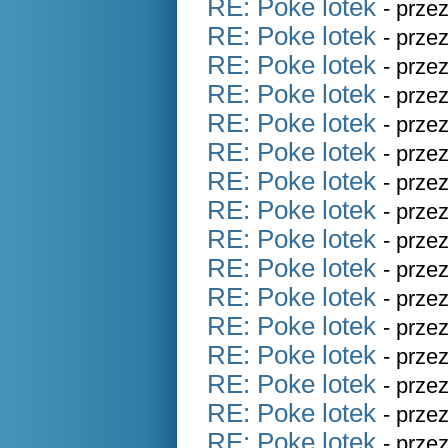
RE: Poke lotek
- prze
RE: Poke lotek
- prze
RE: Poke lotek
- prze
RE: Poke lotek
- prze
RE: Poke lotek
- prze
RE: Poke lotek
- prze
RE: Poke lotek
- prze
RE: Poke lotek
- prze
RE: Poke lotek
- prze
RE: Poke lotek
- prze
RE: Poke lotek
- prze
RE: Poke lotek
- prze
RE: Poke lotek
- prze
RE: Poke lotek
- prze
RE: Poke lotek
- prze
RE: Poke lotek
- prze