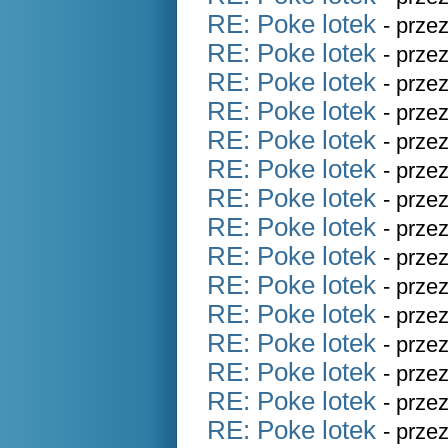
RE: Poke lotek
- prze
RE: Poke lotek
- prze
RE: Poke lotek
- prze
RE: Poke lotek
- prze
RE: Poke lotek
- prze
RE: Poke lotek
- prze
RE: Poke lotek
- prze
RE: Poke lotek
- prze
RE: Poke lotek
- prze
RE: Poke lotek
- prze
RE: Poke lotek
- prze
RE: Poke lotek
- prze
RE: Poke lotek
- prze
RE: Poke lotek
- prze
RE: Poke lotek
- prze