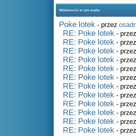
Wiadomości w tym wątku
Poke lotek
- przez
osadn
RE: Poke lotek
- prze
RE: Poke lotek
- prze
RE: Poke lotek
- prze
RE: Poke lotek
- prze
RE: Poke lotek
- prze
RE: Poke lotek
- prze
RE: Poke lotek
- prze
RE: Poke lotek
- prze
RE: Poke lotek
- prze
RE: Poke lotek
- prze
RE: Poke lotek
- prze
RE: Poke lotek
- prze