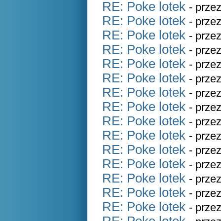
RE: Poke lotek
- prze
RE: Poke lotek
- prze
RE: Poke lotek
- prze
RE: Poke lotek
- prze
RE: Poke lotek
- prze
RE: Poke lotek
- prze
RE: Poke lotek
- prze
RE: Poke lotek
- prze
RE: Poke lotek
- prze
RE: Poke lotek
- prze
RE: Poke lotek
- prze
RE: Poke lotek
- prze
RE: Poke lotek
- prze
RE: Poke lotek
- prze
RE: Poke lotek
- prze