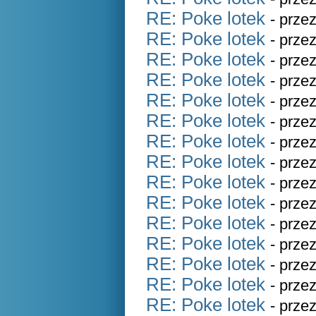
RE: Poke lotek
- prze
RE: Poke lotek
- prze
RE: Poke lotek
- prze
RE: Poke lotek
- prze
RE: Poke lotek
- prze
RE: Poke lotek
- prze
RE: Poke lotek
- prze
RE: Poke lotek
- prze
RE: Poke lotek
- prze
RE: Poke lotek
- prze
RE: Poke lotek
- prze
RE: Poke lotek
- prze
RE: Poke lotek
- prze
RE: Poke lotek
- prze
RE: Poke lotek
- prze