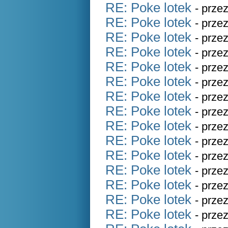
RE: Poke lotek
- prze
RE: Poke lotek
- prze
RE: Poke lotek
- prze
RE: Poke lotek
- prze
RE: Poke lotek
- prze
RE: Poke lotek
- prze
RE: Poke lotek
- prze
RE: Poke lotek
- prze
RE: Poke lotek
- prze
RE: Poke lotek
- prze
RE: Poke lotek
- prze
RE: Poke lotek
- prze
RE: Poke lotek
- prze
RE: Poke lotek
- prze
RE: Poke lotek
- prze