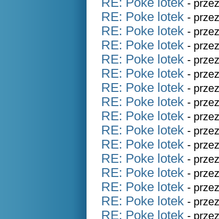
RE: Poke lotek
- prze
RE: Poke lotek
- prze
RE: Poke lotek
- prze
RE: Poke lotek
- prze
RE: Poke lotek
- prze
RE: Poke lotek
- prze
RE: Poke lotek
- prze
RE: Poke lotek
- prze
RE: Poke lotek
- prze
RE: Poke lotek
- prze
RE: Poke lotek
- prze
RE: Poke lotek
- prze
RE: Poke lotek
- prze
RE: Poke lotek
- prze
RE: Poke lotek
- prze
RE: Poke lotek
- prze