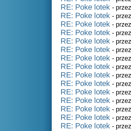
RE: Poke lotek
- prze
RE: Poke lotek
- prze
RE: Poke lotek
- prze
RE: Poke lotek
- prze
RE: Poke lotek
- prze
RE: Poke lotek
- prze
RE: Poke lotek
- prze
RE: Poke lotek
- prze
RE: Poke lotek
- prze
RE: Poke lotek
- prze
RE: Poke lotek
- prze
RE: Poke lotek
- prze
RE: Poke lotek
- prze
RE: Poke lotek
- prze
RE: Poke lotek
- prze