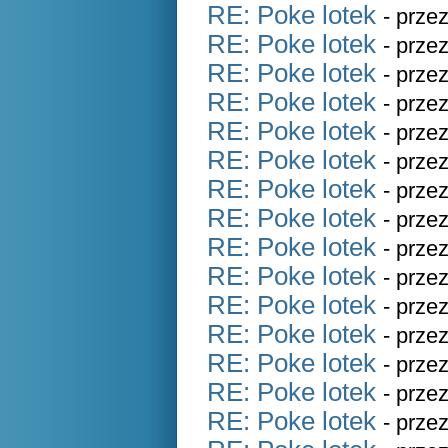
RE: Poke lotek
- prze
RE: Poke lotek
- prze
RE: Poke lotek
- prze
RE: Poke lotek
- prze
RE: Poke lotek
- prze
RE: Poke lotek
- prze
RE: Poke lotek
- prze
RE: Poke lotek
- prze
RE: Poke lotek
- prze
RE: Poke lotek
- prze
RE: Poke lotek
- prze
RE: Poke lotek
- prze
RE: Poke lotek
- prze
RE: Poke lotek
- prze
RE: Poke lotek
- prze