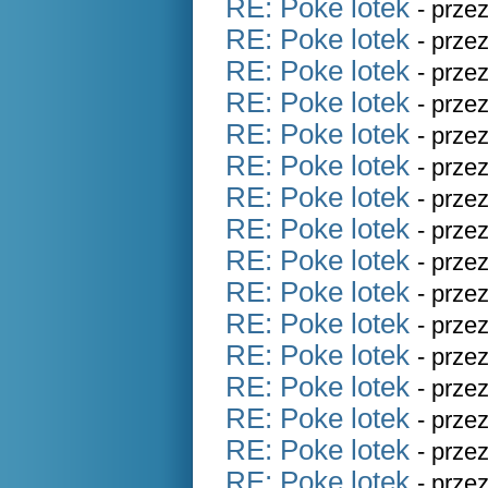
RE: Poke lotek
- prze
RE: Poke lotek
- prze
RE: Poke lotek
- prze
RE: Poke lotek
- prze
RE: Poke lotek
- prze
RE: Poke lotek
- prze
RE: Poke lotek
- prze
RE: Poke lotek
- prze
RE: Poke lotek
- prze
RE: Poke lotek
- prze
RE: Poke lotek
- prze
RE: Poke lotek
- prze
RE: Poke lotek
- prze
RE: Poke lotek
- prze
RE: Poke lotek
- prze
RE: Poke lotek
- prze