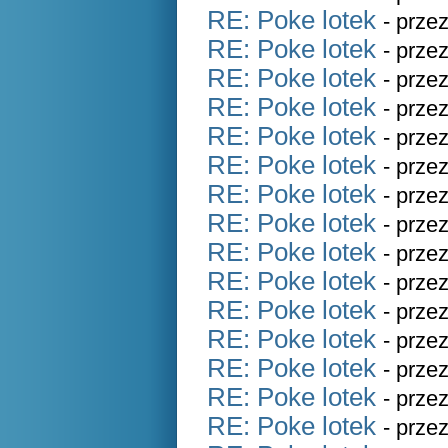
RE: Poke lotek
- prze
RE: Poke lotek
- prze
RE: Poke lotek
- prze
RE: Poke lotek
- prze
RE: Poke lotek
- prze
RE: Poke lotek
- prze
RE: Poke lotek
- prze
RE: Poke lotek
- prze
RE: Poke lotek
- prze
RE: Poke lotek
- prze
RE: Poke lotek
- prze
RE: Poke lotek
- prze
RE: Poke lotek
- prze
RE: Poke lotek
- prze
RE: Poke lotek
- prze