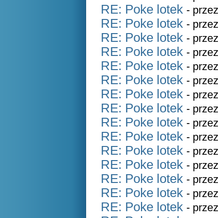
RE: Poke lotek
- prze
RE: Poke lotek
- prze
RE: Poke lotek
- prze
RE: Poke lotek
- prze
RE: Poke lotek
- prze
RE: Poke lotek
- prze
RE: Poke lotek
- prze
RE: Poke lotek
- prze
RE: Poke lotek
- prze
RE: Poke lotek
- prze
RE: Poke lotek
- prze
RE: Poke lotek
- prze
RE: Poke lotek
- prze
RE: Poke lotek
- prze
RE: Poke lotek
- prze