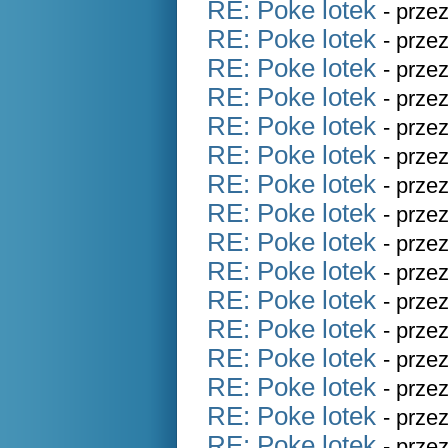
RE: Poke lotek
- prze
RE: Poke lotek
- prze
RE: Poke lotek
- prze
RE: Poke lotek
- prze
RE: Poke lotek
- prze
RE: Poke lotek
- prze
RE: Poke lotek
- prze
RE: Poke lotek
- prze
RE: Poke lotek
- prze
RE: Poke lotek
- prze
RE: Poke lotek
- prze
RE: Poke lotek
- prze
RE: Poke lotek
- prze
RE: Poke lotek
- prze
RE: Poke lotek
- prze
RE: Poke lotek
- prze