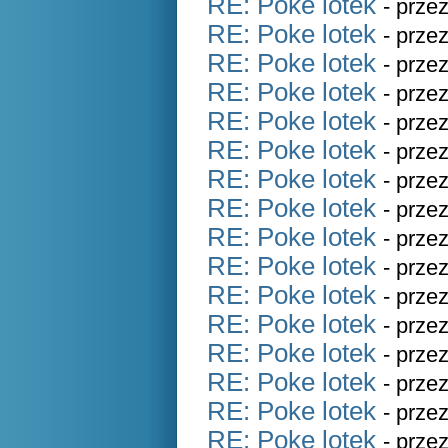
RE: Poke lotek
- prze
RE: Poke lotek
- prze
RE: Poke lotek
- prze
RE: Poke lotek
- prze
RE: Poke lotek
- prze
RE: Poke lotek
- prze
RE: Poke lotek
- prze
RE: Poke lotek
- prze
RE: Poke lotek
- prze
RE: Poke lotek
- prze
RE: Poke lotek
- prze
RE: Poke lotek
- prze
RE: Poke lotek
- prze
RE: Poke lotek
- prze
RE: Poke lotek
- prze
RE: Poke lotek
- prze