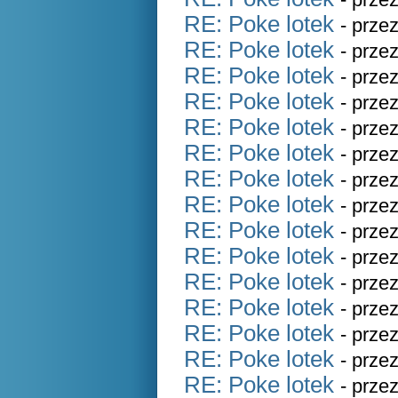
RE: Poke lotek
- prze
RE: Poke lotek
- prze
RE: Poke lotek
- prze
RE: Poke lotek
- prze
RE: Poke lotek
- prze
RE: Poke lotek
- prze
RE: Poke lotek
- prze
RE: Poke lotek
- prze
RE: Poke lotek
- prze
RE: Poke lotek
- prze
RE: Poke lotek
- prze
RE: Poke lotek
- prze
RE: Poke lotek
- prze
RE: Poke lotek
- prze
RE: Poke lotek
- prze