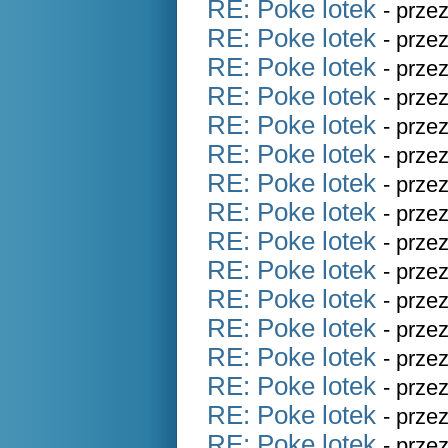
RE: Poke lotek
- prze
RE: Poke lotek
- prze
RE: Poke lotek
- prze
RE: Poke lotek
- prze
RE: Poke lotek
- prze
RE: Poke lotek
- prze
RE: Poke lotek
- prze
RE: Poke lotek
- prze
RE: Poke lotek
- prze
RE: Poke lotek
- prze
RE: Poke lotek
- prze
RE: Poke lotek
- prze
RE: Poke lotek
- prze
RE: Poke lotek
- prze
RE: Poke lotek
- prze
RE: Poke lotek
- prze