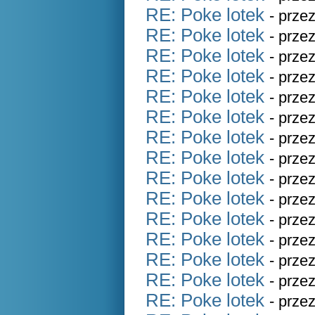
RE: Poke lotek
- prze
RE: Poke lotek
- prze
RE: Poke lotek
- prze
RE: Poke lotek
- prze
RE: Poke lotek
- prze
RE: Poke lotek
- prze
RE: Poke lotek
- prze
RE: Poke lotek
- prze
RE: Poke lotek
- prze
RE: Poke lotek
- prze
RE: Poke lotek
- prze
RE: Poke lotek
- prze
RE: Poke lotek
- prze
RE: Poke lotek
- prze
RE: Poke lotek
- prze