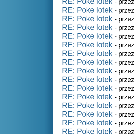
RE: Poke lotek
- prze
RE: Poke lotek
- prze
RE: Poke lotek
- prze
RE: Poke lotek
- prze
RE: Poke lotek
- prze
RE: Poke lotek
- prze
RE: Poke lotek
- prze
RE: Poke lotek
- prze
RE: Poke lotek
- prze
RE: Poke lotek
- prze
RE: Poke lotek
- prze
RE: Poke lotek
- prze
RE: Poke lotek
- prze
RE: Poke lotek
- prze
RE: Poke lotek
- prze
RE: Poke lotek
- prze