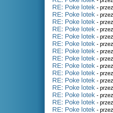
- prze
RE: Poke lotek
- prze
RE: Poke lotek
- prze
RE: Poke lotek
- prze
RE: Poke lotek
- prze
RE: Poke lotek
- prze
RE: Poke lotek
- prze
RE: Poke lotek
- prze
RE: Poke lotek
- prze
RE: Poke lotek
- prze
RE: Poke lotek
- prze
RE: Poke lotek
- prze
RE: Poke lotek
- prze
RE: Poke lotek
- prze
RE: Poke lotek
- prze
RE: Poke lotek
- prze