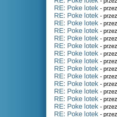
RE: Poke lotek
- prze
RE: Poke lotek
- prze
RE: Poke lotek
- prze
RE: Poke lotek
- prze
RE: Poke lotek
- prze
RE: Poke lotek
- prze
RE: Poke lotek
- prze
RE: Poke lotek
- prze
RE: Poke lotek
- prze
RE: Poke lotek
- prze
RE: Poke lotek
- prze
RE: Poke lotek
- prze
RE: Poke lotek
- prze
RE: Poke lotek
- prze
RE: Poke lotek
- prze
RE: Poke lotek
- prze