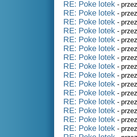
RE: Poke lotek
- prze
RE: Poke lotek
- prze
RE: Poke lotek
- prze
RE: Poke lotek
- prze
RE: Poke lotek
- prze
RE: Poke lotek
- prze
RE: Poke lotek
- prze
RE: Poke lotek
- prze
RE: Poke lotek
- prze
RE: Poke lotek
- prze
RE: Poke lotek
- prze
RE: Poke lotek
- prze
RE: Poke lotek
- prze
RE: Poke lotek
- prze
RE: Poke lotek
- prze