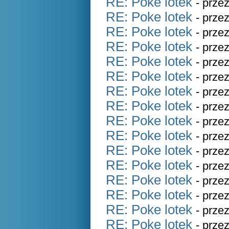
RE: Poke lotek
- prze
RE: Poke lotek
- prze
RE: Poke lotek
- prze
RE: Poke lotek
- prze
RE: Poke lotek
- prze
RE: Poke lotek
- prze
RE: Poke lotek
- prze
RE: Poke lotek
- prze
RE: Poke lotek
- prze
RE: Poke lotek
- prze
RE: Poke lotek
- prze
RE: Poke lotek
- prze
RE: Poke lotek
- prze
RE: Poke lotek
- prze
RE: Poke lotek
- prze
RE: Poke lotek
- prze