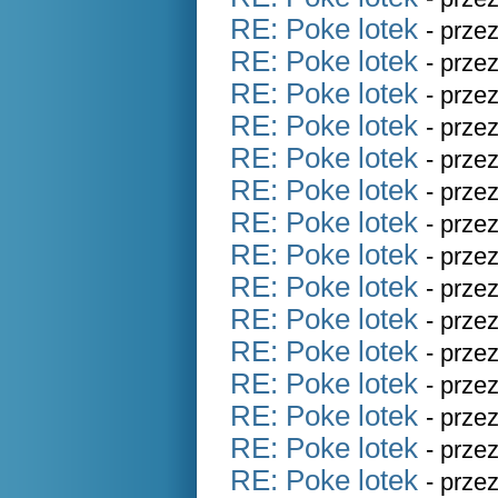
RE: Poke lotek
- prze
RE: Poke lotek
- prze
RE: Poke lotek
- prze
RE: Poke lotek
- prze
RE: Poke lotek
- prze
RE: Poke lotek
- prze
RE: Poke lotek
- prze
RE: Poke lotek
- prze
RE: Poke lotek
- prze
RE: Poke lotek
- prze
RE: Poke lotek
- prze
RE: Poke lotek
- prze
RE: Poke lotek
- prze
RE: Poke lotek
- prze
RE: Poke lotek
- prze