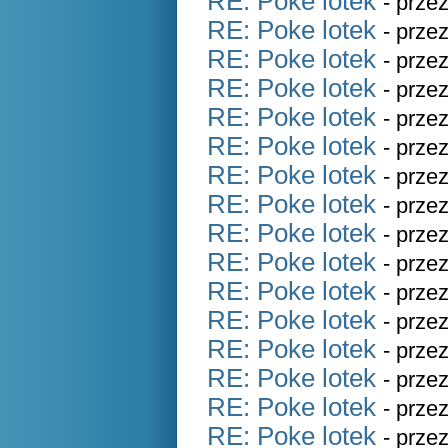
RE: Poke lotek
- prze
RE: Poke lotek
- prze
RE: Poke lotek
- prze
RE: Poke lotek
- prze
RE: Poke lotek
- prze
RE: Poke lotek
- prze
RE: Poke lotek
- prze
RE: Poke lotek
- prze
RE: Poke lotek
- prze
RE: Poke lotek
- prze
RE: Poke lotek
- prze
RE: Poke lotek
- prze
RE: Poke lotek
- prze
RE: Poke lotek
- prze
RE: Poke lotek
- prze
RE: Poke lotek
- prze