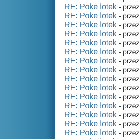
RE: Poke lotek
- prze
RE: Poke lotek
- prze
RE: Poke lotek
- prze
RE: Poke lotek
- prze
RE: Poke lotek
- prze
RE: Poke lotek
- prze
RE: Poke lotek
- prze
RE: Poke lotek
- prze
RE: Poke lotek
- prze
RE: Poke lotek
- prze
RE: Poke lotek
- prze
RE: Poke lotek
- prze
RE: Poke lotek
- prze
RE: Poke lotek
- prze
RE: Poke lotek
- prze