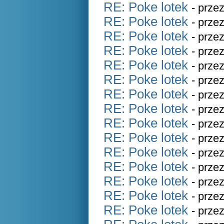
RE: Poke lotek
- prze
RE: Poke lotek
- prze
RE: Poke lotek
- prze
RE: Poke lotek
- prze
RE: Poke lotek
- prze
RE: Poke lotek
- prze
RE: Poke lotek
- prze
RE: Poke lotek
- prze
RE: Poke lotek
- prze
RE: Poke lotek
- prze
RE: Poke lotek
- prze
RE: Poke lotek
- prze
RE: Poke lotek
- prze
RE: Poke lotek
- prze
RE: Poke lotek
- prze