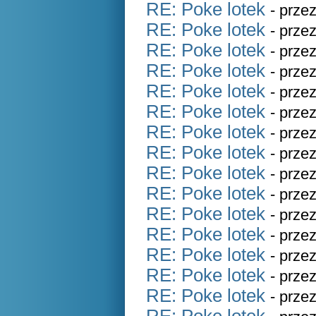
RE: Poke lotek
- prze
RE: Poke lotek
- prze
RE: Poke lotek
- prze
RE: Poke lotek
- prze
RE: Poke lotek
- prze
RE: Poke lotek
- prze
RE: Poke lotek
- prze
RE: Poke lotek
- prze
RE: Poke lotek
- prze
RE: Poke lotek
- prze
RE: Poke lotek
- prze
RE: Poke lotek
- prze
RE: Poke lotek
- prze
RE: Poke lotek
- prze
RE: Poke lotek
- prze