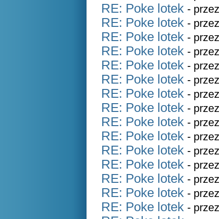
RE: Poke lotek
- prze
RE: Poke lotek
- prze
RE: Poke lotek
- prze
RE: Poke lotek
- prze
RE: Poke lotek
- prze
RE: Poke lotek
- prze
RE: Poke lotek
- prze
RE: Poke lotek
- prze
RE: Poke lotek
- prze
RE: Poke lotek
- prze
RE: Poke lotek
- prze
RE: Poke lotek
- prze
RE: Poke lotek
- prze
RE: Poke lotek
- prze
RE: Poke lotek
- prze