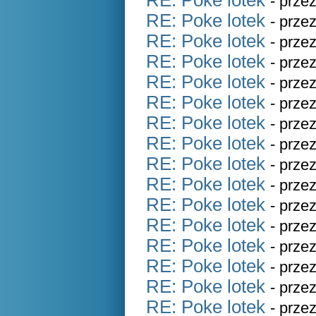
RE: Poke lotek
- prze
RE: Poke lotek
- prze
RE: Poke lotek
- prze
RE: Poke lotek
- prze
RE: Poke lotek
- prze
RE: Poke lotek
- prze
RE: Poke lotek
- prze
RE: Poke lotek
- prze
RE: Poke lotek
- prze
RE: Poke lotek
- prze
RE: Poke lotek
- prze
RE: Poke lotek
- prze
RE: Poke lotek
- prze
RE: Poke lotek
- prze
RE: Poke lotek
- prze
RE: Poke lotek
- prze