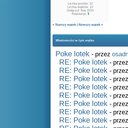
Liczba postów: 32
Liczba wątków: 10
Dołączył: Sep 2015
Reputacja:
3
«
Starszy wątek
|
Nowszy wątek
»
Wiadomości w tym wątku
Poke lotek
- przez
osadn
RE: Poke lotek
- prze
RE: Poke lotek
- prze
RE: Poke lotek
- prze
RE: Poke lotek
- prze
RE: Poke lotek
- prze
RE: Poke lotek
- prze
RE: Poke lotek
- prze
RE: Poke lotek
- prze