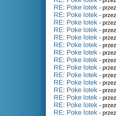
- prze
RE: Poke lotek
- prze
RE: Poke lotek
- prze
RE: Poke lotek
- prze
RE: Poke lotek
- prze
RE: Poke lotek
- prze
RE: Poke lotek
- prze
RE: Poke lotek
- prze
RE: Poke lotek
- prze
RE: Poke lotek
- prze
RE: Poke lotek
- prze
RE: Poke lotek
- prze
RE: Poke lotek
- prze
RE: Poke lotek
- prze
RE: Poke lotek
- prze
RE: Poke lotek
- prze