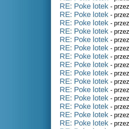
RE: Poke lotek
- prze
RE: Poke lotek
- prze
RE: Poke lotek
- prze
RE: Poke lotek
- prze
RE: Poke lotek
- prze
RE: Poke lotek
- prze
RE: Poke lotek
- prze
RE: Poke lotek
- prze
RE: Poke lotek
- prze
RE: Poke lotek
- prze
RE: Poke lotek
- prze
RE: Poke lotek
- prze
RE: Poke lotek
- prze
RE: Poke lotek
- prze
RE: Poke lotek
- prze