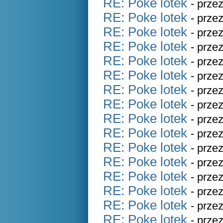
RE: Poke lotek
- prze
RE: Poke lotek
- prze
RE: Poke lotek
- prze
RE: Poke lotek
- prze
RE: Poke lotek
- prze
RE: Poke lotek
- prze
RE: Poke lotek
- prze
RE: Poke lotek
- prze
RE: Poke lotek
- prze
RE: Poke lotek
- prze
RE: Poke lotek
- prze
RE: Poke lotek
- prze
RE: Poke lotek
- prze
RE: Poke lotek
- prze
RE: Poke lotek
- prze
RE: Poke lotek
- prze