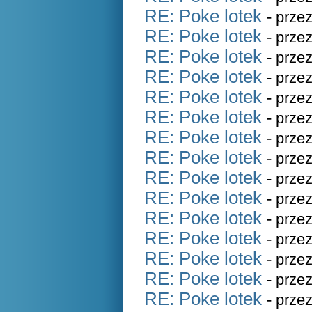
RE: Poke lotek
- prze
RE: Poke lotek
- prze
RE: Poke lotek
- prze
RE: Poke lotek
- prze
RE: Poke lotek
- prze
RE: Poke lotek
- prze
RE: Poke lotek
- prze
RE: Poke lotek
- prze
RE: Poke lotek
- prze
RE: Poke lotek
- prze
RE: Poke lotek
- prze
RE: Poke lotek
- prze
RE: Poke lotek
- prze
RE: Poke lotek
- prze
RE: Poke lotek
- prze