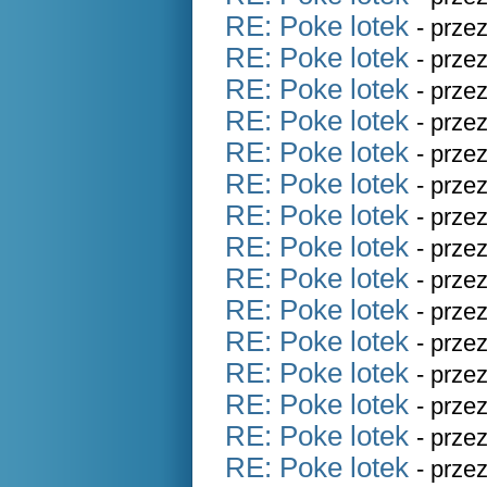
RE: Poke lotek
- prze
RE: Poke lotek
- prze
RE: Poke lotek
- prze
RE: Poke lotek
- prze
RE: Poke lotek
- prze
RE: Poke lotek
- prze
RE: Poke lotek
- prze
RE: Poke lotek
- prze
RE: Poke lotek
- prze
RE: Poke lotek
- prze
RE: Poke lotek
- prze
RE: Poke lotek
- prze
RE: Poke lotek
- prze
RE: Poke lotek
- prze
RE: Poke lotek
- prze