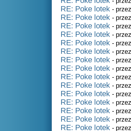
RE: Poke lotek
- prze
RE: Poke lotek
- prze
RE: Poke lotek
- prze
RE: Poke lotek
- prze
RE: Poke lotek
- prze
RE: Poke lotek
- prze
RE: Poke lotek
- prze
RE: Poke lotek
- prze
RE: Poke lotek
- prze
RE: Poke lotek
- prze
RE: Poke lotek
- prze
RE: Poke lotek
- prze
RE: Poke lotek
- prze
RE: Poke lotek
- prze
RE: Poke lotek
- prze
RE: Poke lotek
- prze