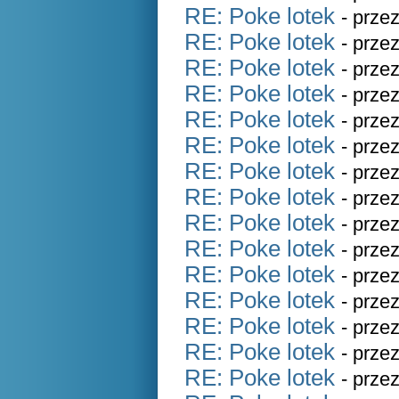
RE: Poke lotek
- prze
RE: Poke lotek
- prze
RE: Poke lotek
- prze
RE: Poke lotek
- prze
RE: Poke lotek
- prze
RE: Poke lotek
- prze
RE: Poke lotek
- prze
RE: Poke lotek
- prze
RE: Poke lotek
- prze
RE: Poke lotek
- prze
RE: Poke lotek
- prze
RE: Poke lotek
- prze
RE: Poke lotek
- prze
RE: Poke lotek
- prze
RE: Poke lotek
- prze