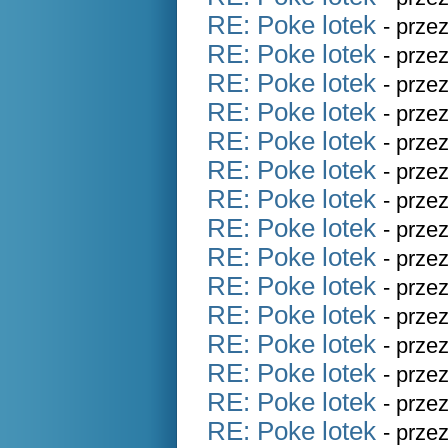
RE: Poke lotek
- prze
RE: Poke lotek
- prze
RE: Poke lotek
- prze
RE: Poke lotek
- prze
RE: Poke lotek
- prze
RE: Poke lotek
- prze
RE: Poke lotek
- prze
RE: Poke lotek
- prze
RE: Poke lotek
- prze
RE: Poke lotek
- prze
RE: Poke lotek
- prze
RE: Poke lotek
- prze
RE: Poke lotek
- prze
RE: Poke lotek
- prze
RE: Poke lotek
- prze