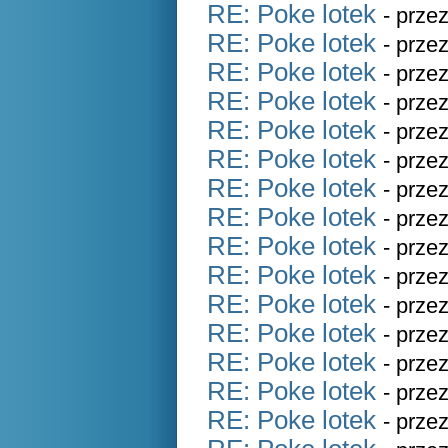
RE: Poke lotek
- prze
RE: Poke lotek
- prze
RE: Poke lotek
- prze
RE: Poke lotek
- prze
RE: Poke lotek
- prze
RE: Poke lotek
- prze
RE: Poke lotek
- prze
RE: Poke lotek
- prze
RE: Poke lotek
- prze
RE: Poke lotek
- prze
RE: Poke lotek
- prze
RE: Poke lotek
- prze
RE: Poke lotek
- prze
RE: Poke lotek
- prze
RE: Poke lotek
- prze