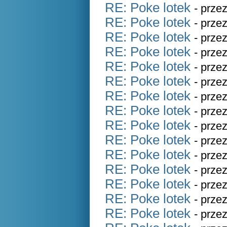
RE: Poke lotek
- prze
RE: Poke lotek
- prze
RE: Poke lotek
- prze
RE: Poke lotek
- prze
RE: Poke lotek
- prze
RE: Poke lotek
- prze
RE: Poke lotek
- prze
RE: Poke lotek
- prze
RE: Poke lotek
- prze
RE: Poke lotek
- prze
RE: Poke lotek
- prze
RE: Poke lotek
- prze
RE: Poke lotek
- prze
RE: Poke lotek
- prze
RE: Poke lotek
- prze