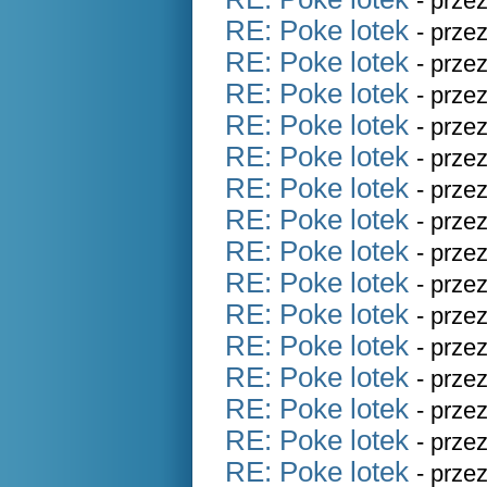
- prze
RE: Poke lotek
- prze
RE: Poke lotek
- prze
RE: Poke lotek
- prze
RE: Poke lotek
- prze
RE: Poke lotek
- prze
RE: Poke lotek
- prze
RE: Poke lotek
- prze
RE: Poke lotek
- prze
RE: Poke lotek
- prze
RE: Poke lotek
- prze
RE: Poke lotek
- prze
RE: Poke lotek
- prze
RE: Poke lotek
- prze
RE: Poke lotek
- prze
RE: Poke lotek
- prze