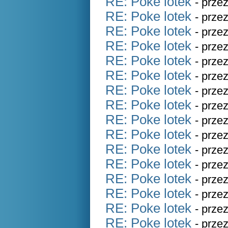
RE: Poke lotek
- prze
RE: Poke lotek
- prze
RE: Poke lotek
- prze
RE: Poke lotek
- prze
RE: Poke lotek
- prze
RE: Poke lotek
- prze
RE: Poke lotek
- prze
RE: Poke lotek
- prze
RE: Poke lotek
- prze
RE: Poke lotek
- prze
RE: Poke lotek
- prze
RE: Poke lotek
- prze
RE: Poke lotek
- prze
RE: Poke lotek
- prze
RE: Poke lotek
- prze
RE: Poke lotek
- prze