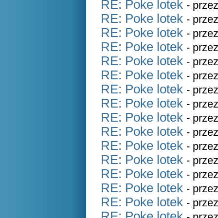
RE: Poke lotek
- prze
RE: Poke lotek
- prze
RE: Poke lotek
- prze
RE: Poke lotek
- prze
RE: Poke lotek
- prze
RE: Poke lotek
- prze
RE: Poke lotek
- prze
RE: Poke lotek
- prze
RE: Poke lotek
- prze
RE: Poke lotek
- prze
RE: Poke lotek
- prze
RE: Poke lotek
- prze
RE: Poke lotek
- prze
RE: Poke lotek
- prze
RE: Poke lotek
- prze
RE: Poke lotek
- prze