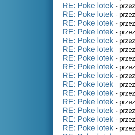
RE: Poke lotek
- prze
RE: Poke lotek
- prze
RE: Poke lotek
- prze
RE: Poke lotek
- prze
RE: Poke lotek
- prze
RE: Poke lotek
- prze
RE: Poke lotek
- prze
RE: Poke lotek
- prze
RE: Poke lotek
- prze
RE: Poke lotek
- prze
RE: Poke lotek
- prze
RE: Poke lotek
- prze
RE: Poke lotek
- prze
RE: Poke lotek
- prze
RE: Poke lotek
- prze