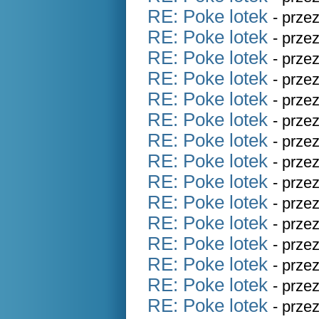
RE: Poke lotek
- prze
RE: Poke lotek
- prze
RE: Poke lotek
- prze
RE: Poke lotek
- prze
RE: Poke lotek
- prze
RE: Poke lotek
- prze
RE: Poke lotek
- prze
RE: Poke lotek
- prze
RE: Poke lotek
- prze
RE: Poke lotek
- prze
RE: Poke lotek
- prze
RE: Poke lotek
- prze
RE: Poke lotek
- prze
RE: Poke lotek
- prze
RE: Poke lotek
- prze