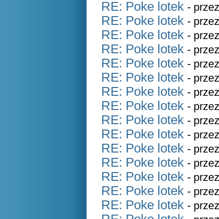
RE: Poke lotek
- prze
RE: Poke lotek
- prze
RE: Poke lotek
- prze
RE: Poke lotek
- prze
RE: Poke lotek
- prze
RE: Poke lotek
- prze
RE: Poke lotek
- prze
RE: Poke lotek
- prze
RE: Poke lotek
- prze
RE: Poke lotek
- prze
RE: Poke lotek
- prze
RE: Poke lotek
- prze
RE: Poke lotek
- prze
RE: Poke lotek
- prze
RE: Poke lotek
- prze