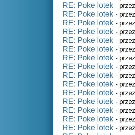
RE: Poke lotek
- prze
RE: Poke lotek
- prze
RE: Poke lotek
- prze
RE: Poke lotek
- prze
RE: Poke lotek
- prze
RE: Poke lotek
- prze
RE: Poke lotek
- prze
RE: Poke lotek
- prze
RE: Poke lotek
- prze
RE: Poke lotek
- prze
RE: Poke lotek
- prze
RE: Poke lotek
- prze
RE: Poke lotek
- prze
RE: Poke lotek
- prze
RE: Poke lotek
- prze