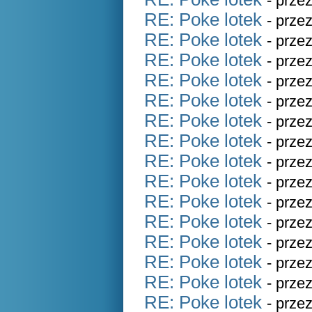
- prze
RE: Poke lotek
- prze
RE: Poke lotek
- prze
RE: Poke lotek
- prze
RE: Poke lotek
- prze
RE: Poke lotek
- prze
RE: Poke lotek
- prze
RE: Poke lotek
- prze
RE: Poke lotek
- prze
RE: Poke lotek
- prze
RE: Poke lotek
- prze
RE: Poke lotek
- prze
RE: Poke lotek
- prze
RE: Poke lotek
- prze
RE: Poke lotek
- prze
RE: Poke lotek
- prze