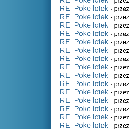
RE: Poke lotek
- prze
RE: Poke lotek
- prze
RE: Poke lotek
- prze
RE: Poke lotek
- prze
RE: Poke lotek
- prze
RE: Poke lotek
- prze
RE: Poke lotek
- prze
RE: Poke lotek
- prze
RE: Poke lotek
- prze
RE: Poke lotek
- prze
RE: Poke lotek
- prze
RE: Poke lotek
- prze
RE: Poke lotek
- prze
RE: Poke lotek
- prze
RE: Poke lotek
- prze
RE: Poke lotek
- prze