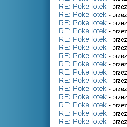
RE: Poke lotek
- prze
RE: Poke lotek
- prze
RE: Poke lotek
- prze
RE: Poke lotek
- prze
RE: Poke lotek
- prze
RE: Poke lotek
- prze
RE: Poke lotek
- prze
RE: Poke lotek
- prze
RE: Poke lotek
- prze
RE: Poke lotek
- prze
RE: Poke lotek
- prze
RE: Poke lotek
- prze
RE: Poke lotek
- prze
RE: Poke lotek
- prze
RE: Poke lotek
- prze