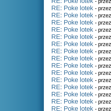
RE: Poke lotek
- prze
RE: Poke lotek
- prze
RE: Poke lotek
- prze
RE: Poke lotek
- prze
RE: Poke lotek
- prze
RE: Poke lotek
- prze
RE: Poke lotek
- prze
RE: Poke lotek
- prze
RE: Poke lotek
- prze
RE: Poke lotek
- prze
RE: Poke lotek
- prze
RE: Poke lotek
- prze
RE: Poke lotek
- prze
RE: Poke lotek
- prze
RE: Poke lotek
- prze
RE: Poke lotek
- prze