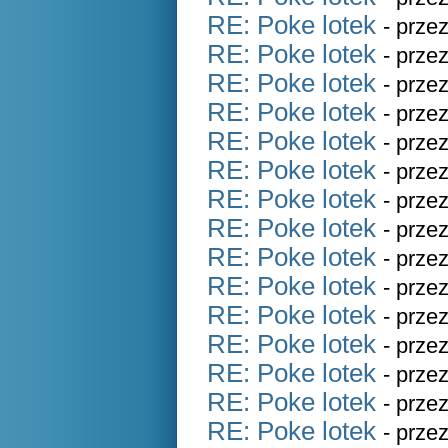
RE: Poke lotek
- prze
RE: Poke lotek
- prze
RE: Poke lotek
- prze
RE: Poke lotek
- prze
RE: Poke lotek
- prze
RE: Poke lotek
- prze
RE: Poke lotek
- prze
RE: Poke lotek
- prze
RE: Poke lotek
- prze
RE: Poke lotek
- prze
RE: Poke lotek
- prze
RE: Poke lotek
- prze
RE: Poke lotek
- prze
RE: Poke lotek
- prze
RE: Poke lotek
- prze