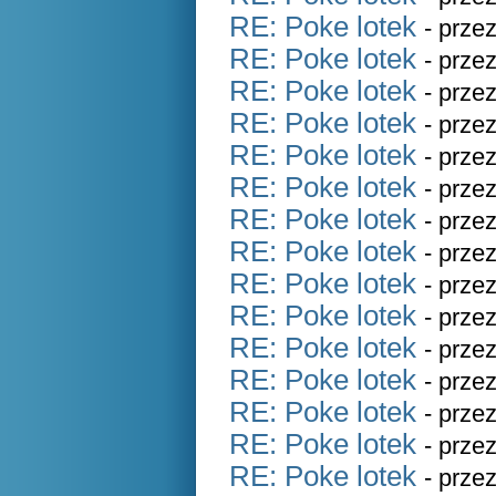
RE: Poke lotek
- prze
RE: Poke lotek
- prze
RE: Poke lotek
- prze
RE: Poke lotek
- prze
RE: Poke lotek
- prze
RE: Poke lotek
- prze
RE: Poke lotek
- prze
RE: Poke lotek
- prze
RE: Poke lotek
- prze
RE: Poke lotek
- prze
RE: Poke lotek
- prze
RE: Poke lotek
- prze
RE: Poke lotek
- prze
RE: Poke lotek
- prze
RE: Poke lotek
- prze