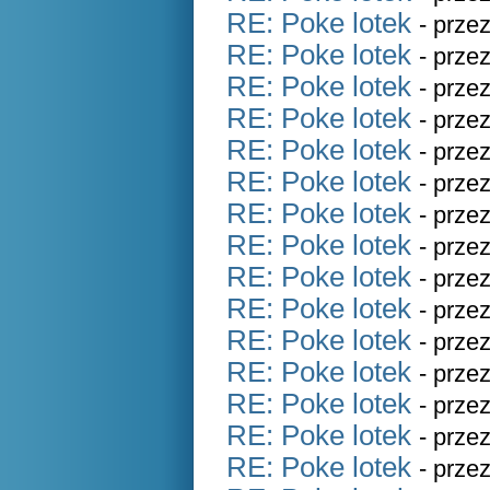
RE: Poke lotek
- prze
RE: Poke lotek
- prze
RE: Poke lotek
- prze
RE: Poke lotek
- prze
RE: Poke lotek
- prze
RE: Poke lotek
- prze
RE: Poke lotek
- prze
RE: Poke lotek
- prze
RE: Poke lotek
- prze
RE: Poke lotek
- prze
RE: Poke lotek
- prze
RE: Poke lotek
- prze
RE: Poke lotek
- prze
RE: Poke lotek
- prze
RE: Poke lotek
- prze