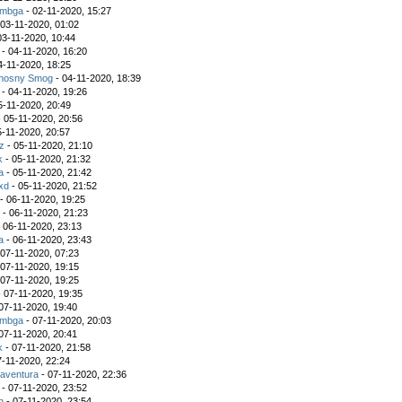
ombga
- 02-11-2020, 15:27
 03-11-2020, 01:02
03-11-2020, 10:44
- 04-11-2020, 16:20
4-11-2020, 18:25
onosny Smog
- 04-11-2020, 18:39
- 04-11-2020, 19:26
5-11-2020, 20:49
 05-11-2020, 20:56
5-11-2020, 20:57
z
- 05-11-2020, 21:10
k
- 05-11-2020, 21:32
a
- 05-11-2020, 21:42
xd
- 05-11-2020, 21:52
- 06-11-2020, 19:25
0
- 06-11-2020, 21:23
 06-11-2020, 23:13
a
- 06-11-2020, 23:43
 07-11-2020, 07:23
 07-11-2020, 19:15
 07-11-2020, 19:25
 07-11-2020, 19:35
07-11-2020, 19:40
ombga
- 07-11-2020, 20:03
07-11-2020, 20:41
k
- 07-11-2020, 21:58
7-11-2020, 22:24
aventura
- 07-11-2020, 22:36
- 07-11-2020, 23:52
h
- 07-11-2020, 23:54