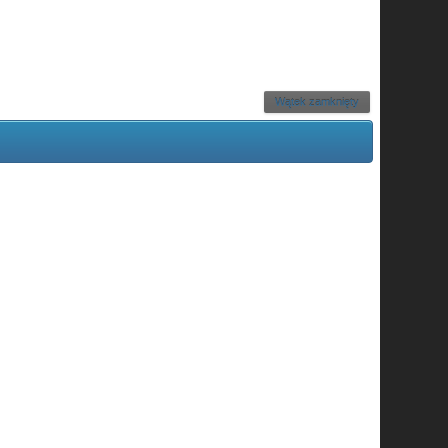
Wątek zamknięty