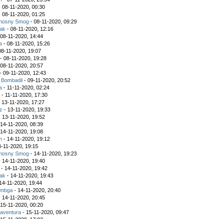
 08-11-2020, 00:30
 08-11-2020, 01:25
onosny Smog
- 08-11-2020, 09:29
lak
- 08-11-2020, 12:16
 08-11-2020, 14:44
a
- 08-11-2020, 15:26
08-11-2020, 19:07
- 08-11-2020, 19:28
 08-11-2020, 20:57
- 09-11-2020, 12:43
 Bombadil
- 09-11-2020, 20:52
a
- 11-11-2020, 02:24
0
- 11-11-2020, 17:30
 13-11-2020, 17:27
z
- 13-11-2020, 19:33
 13-11-2020, 19:52
 14-11-2020, 08:39
 14-11-2020, 19:08
h
- 14-11-2020, 19:12
4-11-2020, 19:15
onosny Smog
- 14-11-2020, 19:23
 14-11-2020, 19:40
- 14-11-2020, 19:42
lak
- 14-11-2020, 19:43
14-11-2020, 19:44
ombga
- 14-11-2020, 20:40
 14-11-2020, 20:45
 15-11-2020, 00:20
aventura
- 15-11-2020, 09:47