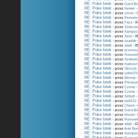
RE: Poke lotek
- przez
Garol B
RE: Poke lotek
- przez
Heniek
-
RE: Poke lotek
- przez
Levux
- 
RE: Poke lotek
- przez
Remonix
RE: Poke lotek
- przez
Faza
- 0
RE: Poke lotek
- przez
Smierci
RE: Poke lotek
- przez
Kanopus
RE: Poke lotek
- przez
Xeno
- 0
RE: Poke lotek
- przez
osadnik
-
RE: Poke lotek
- przez
ada6
- 0
RE: Poke lotek
- przez
przemus
RE: Poke lotek
- przez
Rumune
RE: Poke lotek
- przez
Sveltank
RE: Poke lotek
- przez
mateusz
RE: Poke lotek
- przez
Skorzyk
RE: Poke lotek
- przez
celek07
RE: Poke lotek
- przez
Meredy
-
RE: Poke lotek
- przez
Primavel
RE: Poke lotek
- przez
Czesia
-
RE: Poke lotek
- przez
Czesia
-
RE: Poke lotek
- przez
XeNoK
-
RE: Poke lotek
- przez
bedi121
-
RE: Poke lotek
- przez
Chesd
- 
RE: Poke lotek
- przez
Garol B
RE: Poke lotek
- przez
Ithuriel
- 
RE: Poke lotek
- przez
Rumune
RE: Poke lotek
- przez
ada6
- 0
RE: Poke lotek
- przez
Arek Bon
RE: Poke lotek
- przez
Kanopus
RE: Poke lotek
- przez
Duocras