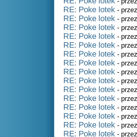
RE: Poke lotek
- prze
RE: Poke lotek
- prze
RE: Poke lotek
- prze
RE: Poke lotek
- prze
RE: Poke lotek
- prze
RE: Poke lotek
- prze
RE: Poke lotek
- prze
RE: Poke lotek
- prze
RE: Poke lotek
- prze
RE: Poke lotek
- prze
RE: Poke lotek
- prze
RE: Poke lotek
- prze
RE: Poke lotek
- prze
RE: Poke lotek
- prze
RE: Poke lotek
- prze
RE: Poke lotek
- prze