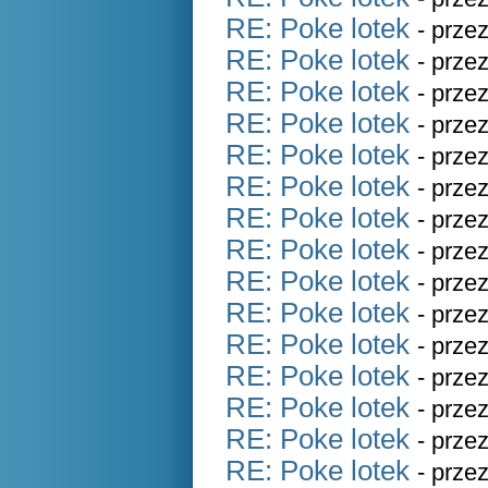
RE: Poke lotek
- prze
RE: Poke lotek
- prze
RE: Poke lotek
- prze
RE: Poke lotek
- prze
RE: Poke lotek
- prze
RE: Poke lotek
- prze
RE: Poke lotek
- prze
RE: Poke lotek
- prze
RE: Poke lotek
- prze
RE: Poke lotek
- prze
RE: Poke lotek
- prze
RE: Poke lotek
- prze
RE: Poke lotek
- prze
RE: Poke lotek
- prze
RE: Poke lotek
- prze