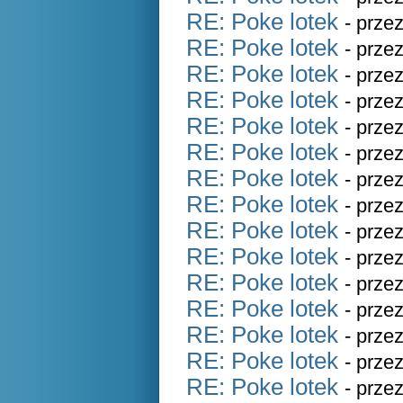
RE: Poke lotek
- prze
RE: Poke lotek
- prze
RE: Poke lotek
- prze
RE: Poke lotek
- prze
RE: Poke lotek
- prze
RE: Poke lotek
- prze
RE: Poke lotek
- prze
RE: Poke lotek
- prze
RE: Poke lotek
- prze
RE: Poke lotek
- prze
RE: Poke lotek
- prze
RE: Poke lotek
- prze
RE: Poke lotek
- prze
RE: Poke lotek
- prze
RE: Poke lotek
- prze