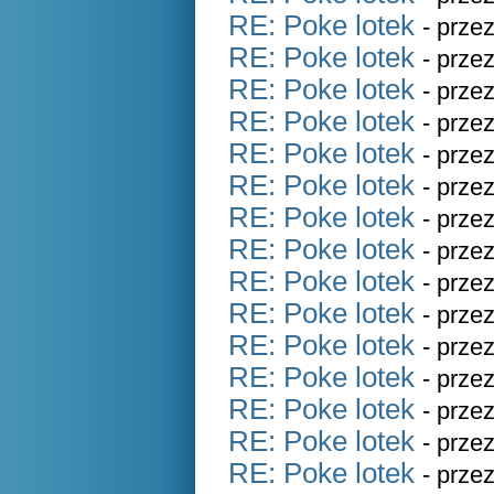
RE: Poke lotek
- prze
RE: Poke lotek
- prze
RE: Poke lotek
- prze
RE: Poke lotek
- prze
RE: Poke lotek
- prze
RE: Poke lotek
- prze
RE: Poke lotek
- prze
RE: Poke lotek
- prze
RE: Poke lotek
- prze
RE: Poke lotek
- prze
RE: Poke lotek
- prze
RE: Poke lotek
- prze
RE: Poke lotek
- prze
RE: Poke lotek
- prze
RE: Poke lotek
- prze