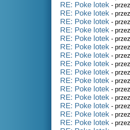
RE: Poke lotek
- prze
RE: Poke lotek
- prze
RE: Poke lotek
- prze
RE: Poke lotek
- prze
RE: Poke lotek
- prze
RE: Poke lotek
- prze
RE: Poke lotek
- prze
RE: Poke lotek
- prze
RE: Poke lotek
- prze
RE: Poke lotek
- prze
RE: Poke lotek
- prze
RE: Poke lotek
- prze
RE: Poke lotek
- prze
RE: Poke lotek
- prze
RE: Poke lotek
- prze