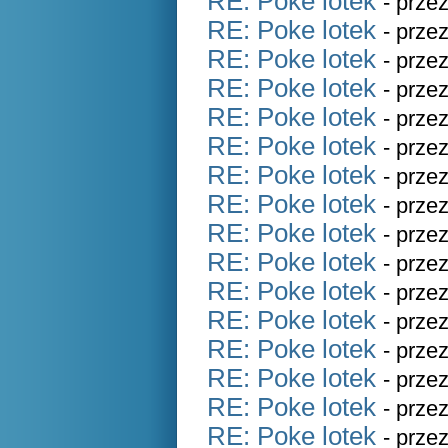
RE: Poke lotek
- prze
RE: Poke lotek
- prze
RE: Poke lotek
- prze
RE: Poke lotek
- prze
RE: Poke lotek
- prze
RE: Poke lotek
- prze
RE: Poke lotek
- prze
RE: Poke lotek
- prze
RE: Poke lotek
- prze
RE: Poke lotek
- prze
RE: Poke lotek
- prze
RE: Poke lotek
- prze
RE: Poke lotek
- prze
RE: Poke lotek
- prze
RE: Poke lotek
- prze
RE: Poke lotek
- prze