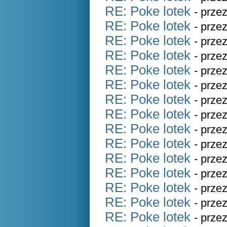
RE: Poke lotek
- prze
RE: Poke lotek
- prze
RE: Poke lotek
- prze
RE: Poke lotek
- prze
RE: Poke lotek
- prze
RE: Poke lotek
- prze
RE: Poke lotek
- prze
RE: Poke lotek
- prze
RE: Poke lotek
- prze
RE: Poke lotek
- prze
RE: Poke lotek
- prze
RE: Poke lotek
- prze
RE: Poke lotek
- prze
RE: Poke lotek
- prze
RE: Poke lotek
- prze