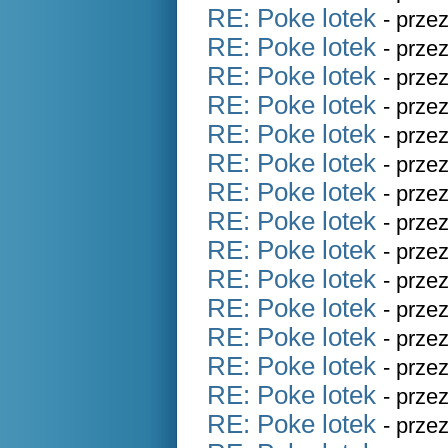
RE: Poke lotek
- prze
RE: Poke lotek
- prze
RE: Poke lotek
- prze
RE: Poke lotek
- prze
RE: Poke lotek
- prze
RE: Poke lotek
- prze
RE: Poke lotek
- prze
RE: Poke lotek
- prze
RE: Poke lotek
- prze
RE: Poke lotek
- prze
RE: Poke lotek
- prze
RE: Poke lotek
- prze
RE: Poke lotek
- prze
RE: Poke lotek
- prze
RE: Poke lotek
- prze