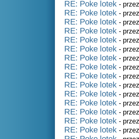
RE: Poke lotek
- prze
RE: Poke lotek
- prze
RE: Poke lotek
- prze
RE: Poke lotek
- prze
RE: Poke lotek
- prze
RE: Poke lotek
- prze
RE: Poke lotek
- prze
RE: Poke lotek
- prze
RE: Poke lotek
- prze
RE: Poke lotek
- prze
RE: Poke lotek
- prze
RE: Poke lotek
- prze
RE: Poke lotek
- prze
RE: Poke lotek
- prze
RE: Poke lotek
- prze
RE: Poke lotek