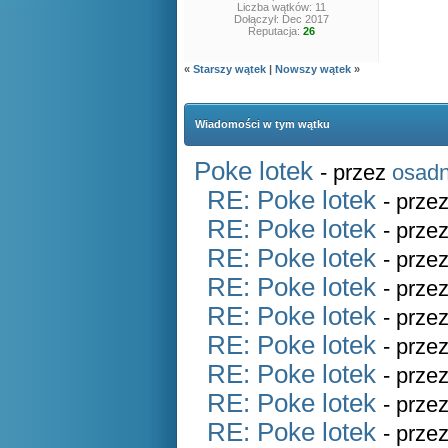
Liczba wątków: 11
Dołączył: Dec 2017
Reputacja:
26
«
Starszy wątek
|
Nowszy wątek
»
Wiadomości w tym wątku
Poke lotek
- przez
osadn
RE: Poke lotek
- prze
RE: Poke lotek
- prze
RE: Poke lotek
- prze
RE: Poke lotek
- prze
RE: Poke lotek
- prze
RE: Poke lotek
- prze
RE: Poke lotek
- prze
RE: Poke lotek
- prze
RE: Poke lotek
- prze