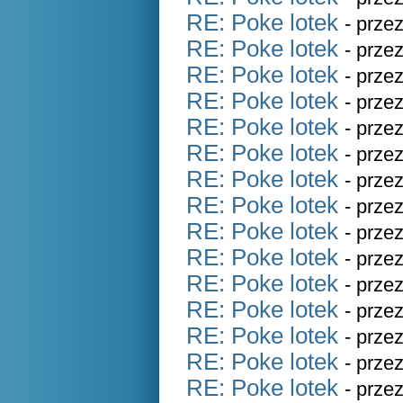
RE: Poke lotek
- prze
RE: Poke lotek
- prze
RE: Poke lotek
- prze
RE: Poke lotek
- prze
RE: Poke lotek
- prze
RE: Poke lotek
- prze
RE: Poke lotek
- prze
RE: Poke lotek
- prze
RE: Poke lotek
- prze
RE: Poke lotek
- prze
RE: Poke lotek
- prze
RE: Poke lotek
- prze
RE: Poke lotek
- prze
RE: Poke lotek
- prze
RE: Poke lotek
- prze