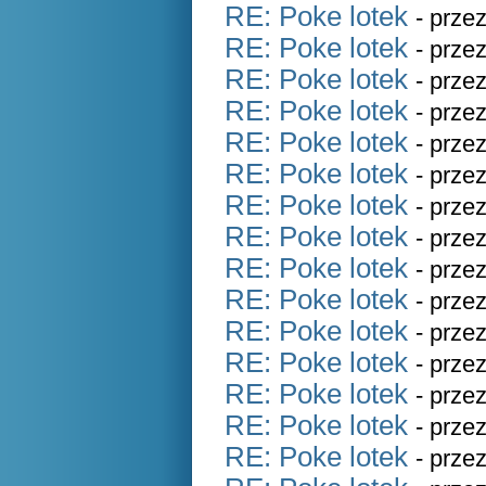
RE: Poke lotek
- prze
RE: Poke lotek
- prze
RE: Poke lotek
- prze
RE: Poke lotek
- prze
RE: Poke lotek
- prze
RE: Poke lotek
- prze
RE: Poke lotek
- prze
RE: Poke lotek
- prze
RE: Poke lotek
- prze
RE: Poke lotek
- prze
RE: Poke lotek
- prze
RE: Poke lotek
- prze
RE: Poke lotek
- prze
RE: Poke lotek
- prze
RE: Poke lotek
- prze