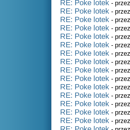
RE: Poke lotek
- prze
RE: Poke lotek
- prze
RE: Poke lotek
- prze
RE: Poke lotek
- prze
RE: Poke lotek
- prze
RE: Poke lotek
- prze
RE: Poke lotek
- prze
RE: Poke lotek
- prze
RE: Poke lotek
- prze
RE: Poke lotek
- prze
RE: Poke lotek
- prze
RE: Poke lotek
- prze
RE: Poke lotek
- prze
RE: Poke lotek
- prze
RE: Poke lotek
- prze
RE: Poke lotek
- prze