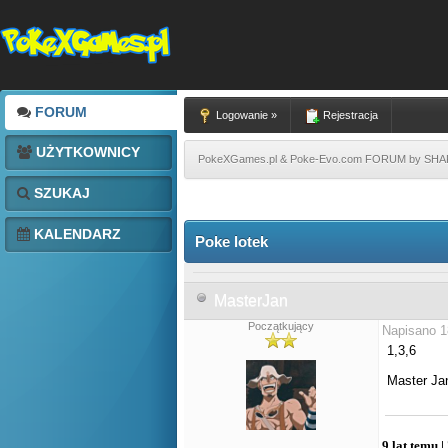
FORUM
Logowanie »
Rejestracja
UŻYTKOWNICY
PokeXGames.pl & Poke-Evo.com FORUM by SH
SZUKAJ
KALENDARZ
Poke lotek
MasterJan
Początkujący
Napisano 1
1,3,6
Master Ja
9 lat temu 