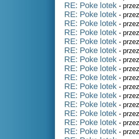
RE: Poke lotek
- prze
RE: Poke lotek
- prze
RE: Poke lotek
- prze
RE: Poke lotek
- prze
RE: Poke lotek
- prze
RE: Poke lotek
- prze
RE: Poke lotek
- prze
RE: Poke lotek
- prze
RE: Poke lotek
- prze
RE: Poke lotek
- prze
RE: Poke lotek
- prze
RE: Poke lotek
- prze
RE: Poke lotek
- prze
RE: Poke lotek
- prze
RE: Poke lotek
- prze