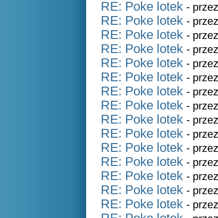
RE: Poke lotek
- prze
RE: Poke lotek
- prze
RE: Poke lotek
- prze
RE: Poke lotek
- prze
RE: Poke lotek
- prze
RE: Poke lotek
- prze
RE: Poke lotek
- prze
RE: Poke lotek
- prze
RE: Poke lotek
- prze
RE: Poke lotek
- prze
RE: Poke lotek
- prze
RE: Poke lotek
- prze
RE: Poke lotek
- prze
RE: Poke lotek
- prze
RE: Poke lotek
- prze