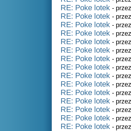
RE: Poke lotek
- prze
RE: Poke lotek
- prze
RE: Poke lotek
- prze
RE: Poke lotek
- prze
RE: Poke lotek
- prze
RE: Poke lotek
- prze
RE: Poke lotek
- prze
RE: Poke lotek
- prze
RE: Poke lotek
- prze
RE: Poke lotek
- prze
RE: Poke lotek
- prze
RE: Poke lotek
- prze
RE: Poke lotek
- prze
RE: Poke lotek
- prze
RE: Poke lotek
- prze