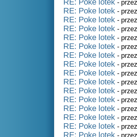
RE: Poke lotek
- prze
RE: Poke lotek
- prze
RE: Poke lotek
- prze
RE: Poke lotek
- prze
RE: Poke lotek
- prze
RE: Poke lotek
- prze
RE: Poke lotek
- prze
RE: Poke lotek
- prze
RE: Poke lotek
- prze
RE: Poke lotek
- prze
RE: Poke lotek
- prze
RE: Poke lotek
- prze
RE: Poke lotek
- prze
RE: Poke lotek
- prze
RE: Poke lotek
- prze
RE: Poke lotek
- prze