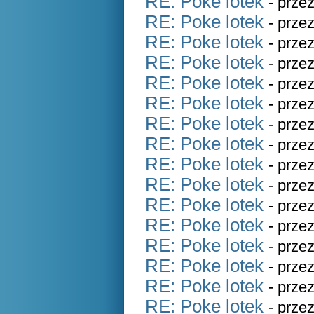
RE: Poke lotek
- prze
RE: Poke lotek
- prze
RE: Poke lotek
- prze
RE: Poke lotek
- prze
RE: Poke lotek
- prze
RE: Poke lotek
- prze
RE: Poke lotek
- prze
RE: Poke lotek
- prze
RE: Poke lotek
- prze
RE: Poke lotek
- prze
RE: Poke lotek
- prze
RE: Poke lotek
- prze
RE: Poke lotek
- prze
RE: Poke lotek
- prze
RE: Poke lotek
- prze
RE: Poke lotek
- prze