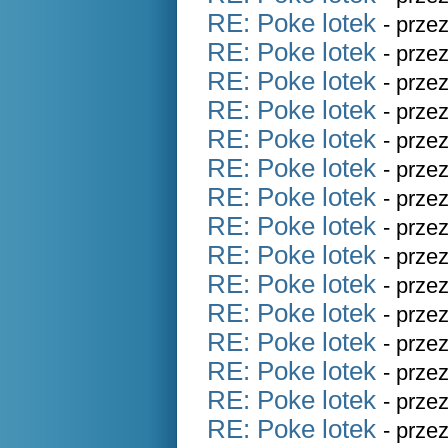
RE: Poke lotek
- prze
RE: Poke lotek
- prze
RE: Poke lotek
- prze
RE: Poke lotek
- prze
RE: Poke lotek
- prze
RE: Poke lotek
- prze
RE: Poke lotek
- prze
RE: Poke lotek
- prze
RE: Poke lotek
- prze
RE: Poke lotek
- prze
RE: Poke lotek
- prze
RE: Poke lotek
- prze
RE: Poke lotek
- prze
RE: Poke lotek
- prze
RE: Poke lotek
- prze