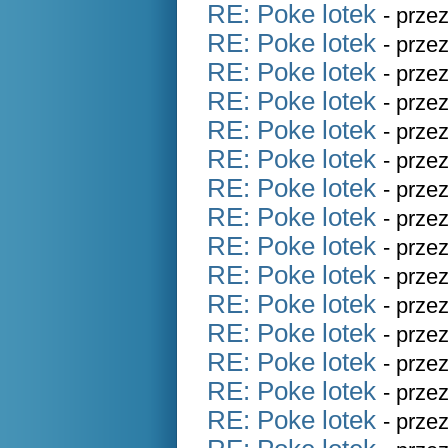
RE: Poke lotek
- prze
RE: Poke lotek
- prze
RE: Poke lotek
- prze
RE: Poke lotek
- prze
RE: Poke lotek
- prze
RE: Poke lotek
- prze
RE: Poke lotek
- prze
RE: Poke lotek
- prze
RE: Poke lotek
- prze
RE: Poke lotek
- prze
RE: Poke lotek
- prze
RE: Poke lotek
- prze
RE: Poke lotek
- prze
RE: Poke lotek
- prze
RE: Poke lotek
- prze