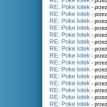
RE: Poke lotek
- prze
RE: Poke lotek
- prze
RE: Poke lotek
- prze
RE: Poke lotek
- prze
RE: Poke lotek
- prze
RE: Poke lotek
- prze
RE: Poke lotek
- prze
RE: Poke lotek
- prze
RE: Poke lotek
- prze
RE: Poke lotek
- prze
RE: Poke lotek
- prze
RE: Poke lotek
- prze
RE: Poke lotek
- prze
RE: Poke lotek
- prze
RE: Poke lotek
- prze
RE: Poke lotek
- prze