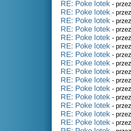
RE: Poke lotek
- prze
RE: Poke lotek
- prze
RE: Poke lotek
- prze
RE: Poke lotek
- prze
RE: Poke lotek
- prze
RE: Poke lotek
- prze
RE: Poke lotek
- prze
RE: Poke lotek
- prze
RE: Poke lotek
- prze
RE: Poke lotek
- prze
RE: Poke lotek
- prze
RE: Poke lotek
- prze
RE: Poke lotek
- prze
RE: Poke lotek
- prze
RE: Poke lotek
- prze
RE: Poke lotek