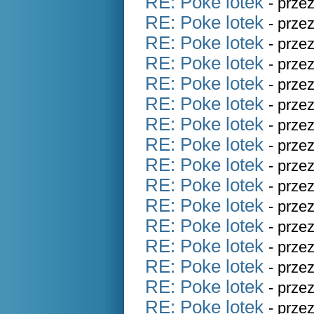
RE: Poke lotek
- prze
RE: Poke lotek
- prze
RE: Poke lotek
- prze
RE: Poke lotek
- prze
RE: Poke lotek
- prze
RE: Poke lotek
- prze
RE: Poke lotek
- prze
RE: Poke lotek
- prze
RE: Poke lotek
- prze
RE: Poke lotek
- prze
RE: Poke lotek
- prze
RE: Poke lotek
- prze
RE: Poke lotek
- prze
RE: Poke lotek
- prze
RE: Poke lotek
- prze
RE: Poke lotek
- prze