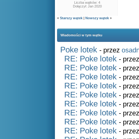
Liczba wątków: 4
Dołączył: Jan 2020
«
Starszy wątek
|
Nowszy wątek
»
Wiadomości w tym wątku
Poke lotek
- przez
osadn
RE: Poke lotek
- prze
RE: Poke lotek
- prze
RE: Poke lotek
- prze
RE: Poke lotek
- prze
RE: Poke lotek
- prze
RE: Poke lotek
- prze
RE: Poke lotek
- prze
RE: Poke lotek
- prze
RE: Poke lotek
- prze