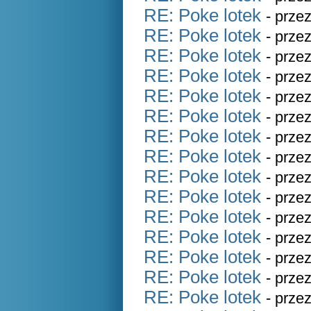
RE: Poke lotek
- prze
RE: Poke lotek
- prze
RE: Poke lotek
- prze
RE: Poke lotek
- prze
RE: Poke lotek
- prze
RE: Poke lotek
- prze
RE: Poke lotek
- prze
RE: Poke lotek
- prze
RE: Poke lotek
- prze
RE: Poke lotek
- prze
RE: Poke lotek
- prze
RE: Poke lotek
- prze
RE: Poke lotek
- prze
RE: Poke lotek
- prze
RE: Poke lotek
- prze