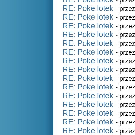
RE: Poke lotek
- prze
RE: Poke lotek
- prze
RE: Poke lotek
- prze
RE: Poke lotek
- prze
RE: Poke lotek
- prze
RE: Poke lotek
- prze
RE: Poke lotek
- prze
RE: Poke lotek
- prze
RE: Poke lotek
- prze
RE: Poke lotek
- prze
RE: Poke lotek
- prze
RE: Poke lotek
- prze
RE: Poke lotek
- prze
RE: Poke lotek
- prze
RE: Poke lotek
- prze