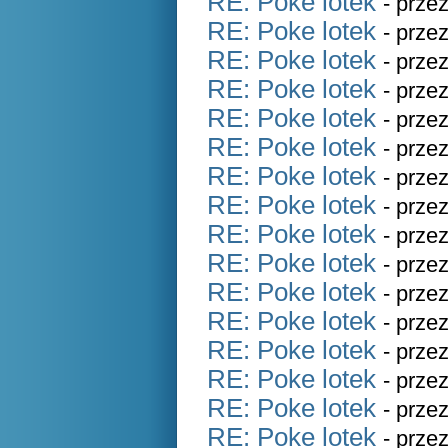
RE: Poke lotek
- prze
RE: Poke lotek
- prze
RE: Poke lotek
- prze
RE: Poke lotek
- prze
RE: Poke lotek
- prze
RE: Poke lotek
- prze
RE: Poke lotek
- prze
RE: Poke lotek
- prze
RE: Poke lotek
- prze
RE: Poke lotek
- prze
RE: Poke lotek
- prze
RE: Poke lotek
- prze
RE: Poke lotek
- prze
RE: Poke lotek
- prze
RE: Poke lotek
- prze
RE: Poke lotek
- prze