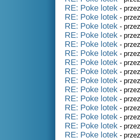
RE: Poke lotek
- prze
RE: Poke lotek
- prze
RE: Poke lotek
- prze
RE: Poke lotek
- prze
RE: Poke lotek
- prze
RE: Poke lotek
- prze
RE: Poke lotek
- prze
RE: Poke lotek
- prze
RE: Poke lotek
- prze
RE: Poke lotek
- prze
RE: Poke lotek
- prze
RE: Poke lotek
- prze
RE: Poke lotek
- prze
RE: Poke lotek
- prze
RE: Poke lotek
- prze