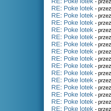
RE: Poke lotek
- prze
RE: Poke lotek
- prze
RE: Poke lotek
- prze
RE: Poke lotek
- prze
RE: Poke lotek
- prze
RE: Poke lotek
- prze
RE: Poke lotek
- prze
RE: Poke lotek
- prze
RE: Poke lotek
- prze
RE: Poke lotek
- prze
RE: Poke lotek
- prze
RE: Poke lotek
- prze
RE: Poke lotek
- prze
RE: Poke lotek
- prze
RE: Poke lotek
- prze
RE: Poke lotek
- prze