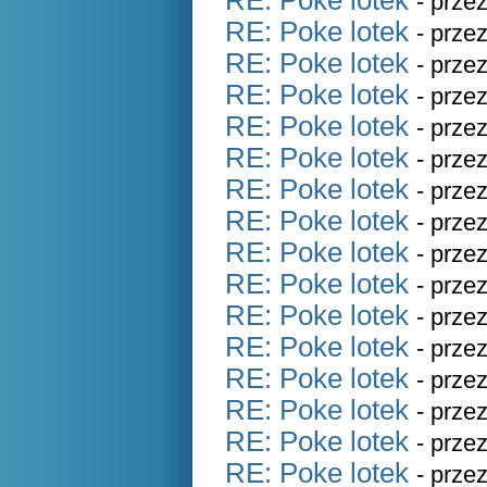
RE: Poke lotek
- prze
RE: Poke lotek
- prze
RE: Poke lotek
- prze
RE: Poke lotek
- prze
RE: Poke lotek
- prze
RE: Poke lotek
- prze
RE: Poke lotek
- prze
RE: Poke lotek
- prze
RE: Poke lotek
- prze
RE: Poke lotek
- prze
RE: Poke lotek
- prze
RE: Poke lotek
- prze
RE: Poke lotek
- prze
RE: Poke lotek
- prze
RE: Poke lotek
- prze
RE: Poke lotek
- prze