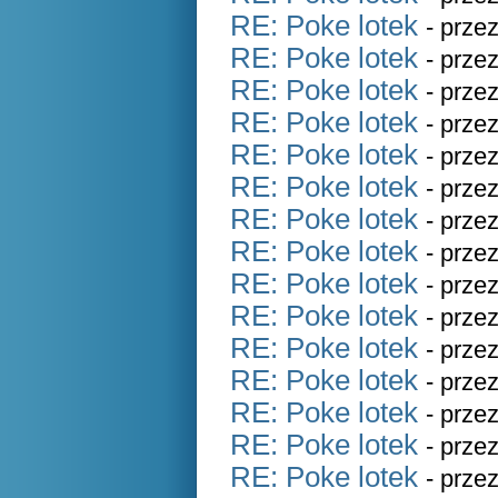
RE: Poke lotek
- prze
RE: Poke lotek
- prze
RE: Poke lotek
- prze
RE: Poke lotek
- prze
RE: Poke lotek
- prze
RE: Poke lotek
- prze
RE: Poke lotek
- prze
RE: Poke lotek
- prze
RE: Poke lotek
- prze
RE: Poke lotek
- prze
RE: Poke lotek
- prze
RE: Poke lotek
- prze
RE: Poke lotek
- prze
RE: Poke lotek
- prze
RE: Poke lotek
- prze