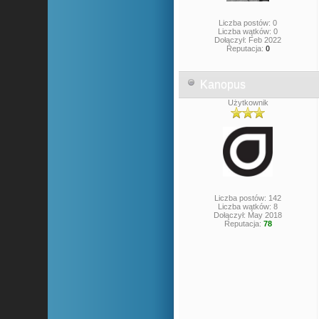
Liczba postów: 0
Liczba wątków: 0
Dołączył: Feb 2022
Reputacja:
0
Kanopus
Użytkownik
Liczba postów: 142
Liczba wątków: 8
Dołączył: May 2018
Reputacja:
78