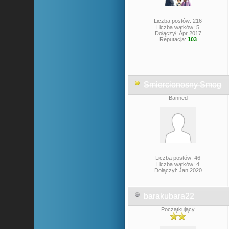
Liczba postów: 216
Liczba wątków: 5
Dołączył: Apr 2017
Reputacja:
103
Smiercionosny Smog
Banned
Liczba postów: 46
Liczba wątków: 4
Dołączył: Jan 2020
barakubara22
Początkujący