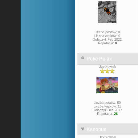
Liczba postów: 0
Liczba wątków: 0
Dołączył: Feb 2022
Reputacja:
0
Poke Polak
Użytkownik
Liczba postów: 60
Liczba wątków: 11
Dołączył: Dec 2017
Reputacja:
26
Kanopus
Użytkownik