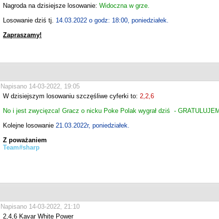
Nagroda na dzisiejsze losowanie:
Widoczna w grze.
Losowanie dziś tj.
14.03.2022 o godz: 18:00, poniedziałek.
Zapraszamy!
Napisano 14-03-2022, 19:05
W dzisiejszym losowaniu szczęśliwe cyferki to:
2,2,6
No i jest zwycięzca! Gracz o nicku Poke Polak wygrał dziś - GRATULUJE
Kolejne losowanie
21.03.2022r, poniedziałek.
Z poważaniem
Team#sharp
Napisano 14-03-2022, 21:10
2,4,6 Kavar White Power