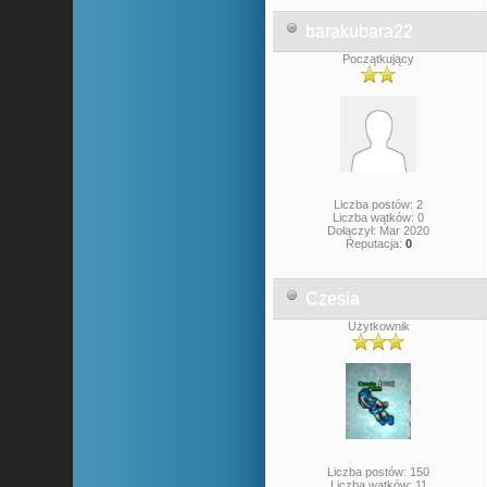
barakubara22
Początkujący
Liczba postów: 2
Liczba wątków: 0
Dołączył: Mar 2020
Reputacja:
0
Czesia
Użytkownik
Liczba postów: 150
Liczba wątków: 11