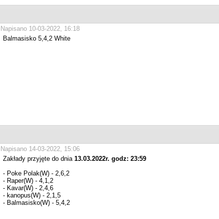
Napisano 10-03-2022, 16:18
Balmasisko 5,4,2 White
Napisano 14-03-2022, 15:06
Zakłady przyjęte do dnia
13.03.2022r. godz: 23:59
- Poke Polak(W) - 2,6,2
- Raper(W) - 4,1,2
- Kavar(W) - 2,4,6
- kanopus(W) - 2,1,5
- Balmasisko(W) - 5,4,2