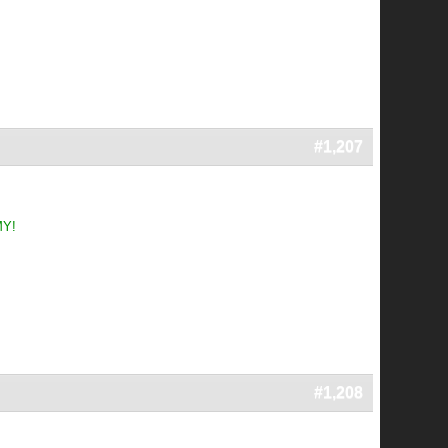
#1,207
MY!
#1,208