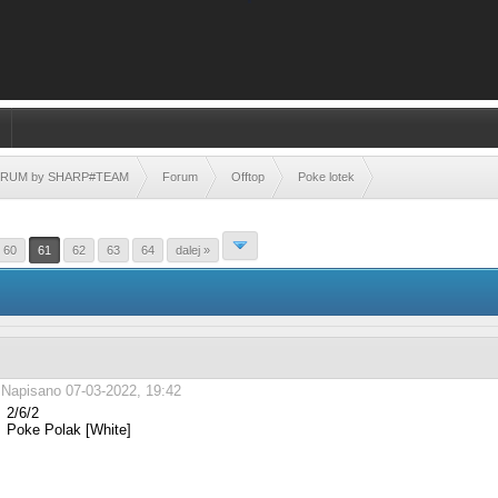
FORUM by SHARP#TEAM
Forum
Offtop
Poke lotek
60
61
62
63
64
dalej »
Napisano 07-03-2022, 19:42
2/6/2
Poke Polak [White]