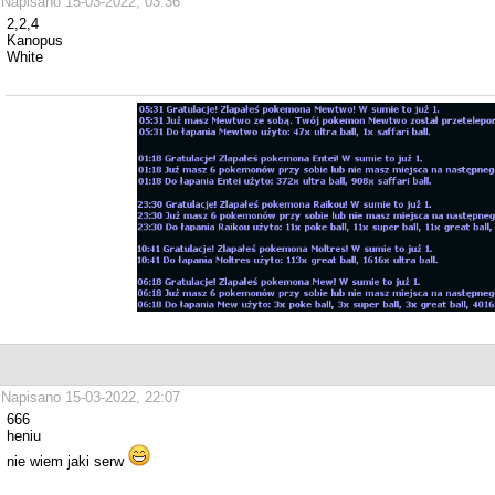
Napisano 15-03-2022, 03:36
2,2,4
Kanopus
White
Napisano 15-03-2022, 22:07
666
heniu
nie wiem jaki serw