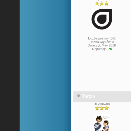
Liczba postów: 142
Liczba wątków: 8
Dołączył: May 2018
Reputacja:
78
Tarble
Użytkownik