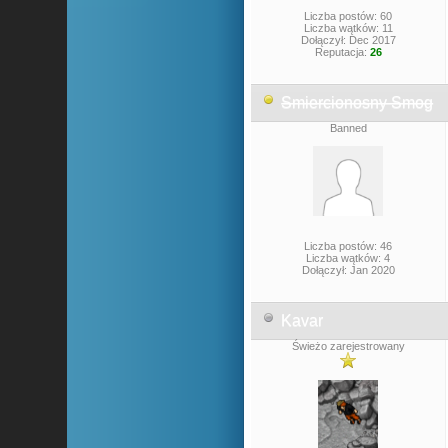
Liczba postów: 60
Liczba wątków: 11
Dołączył: Dec 2017
Reputacja:
26
Smiercionosny Smog
Banned
Liczba postów: 46
Liczba wątków: 4
Dołączył: Jan 2020
Kavar
Świeżo zarejestrowany