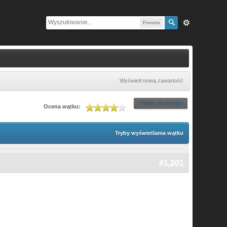
Forums
Wyświetl nową zawartość
Wątek zamknięty
Ocena wątku:
Tryby wyświetlania wątku
#1,201