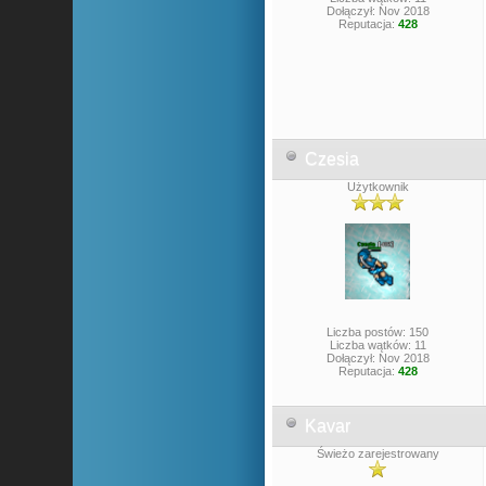
Dołączył: Nov 2018
Reputacja:
428
Czesia
Użytkownik
Liczba postów: 150
Liczba wątków: 11
Dołączył: Nov 2018
Reputacja:
428
Kavar
Świeżo zarejestrowany