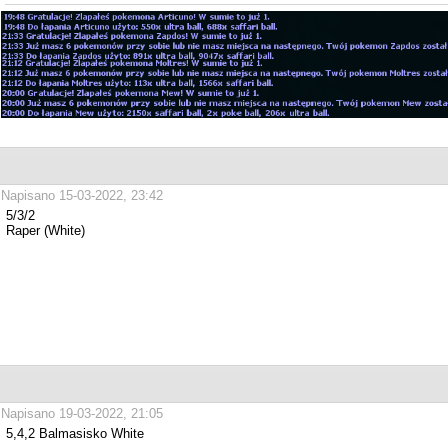
Napisano 15-03-2022, 23:42
5/3/2
Raper (White)
Napisano 19-03-2022, 21:05
5,4,2 Balmasisko White