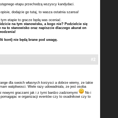
astępnego etapu przechodzą wszyscy kandydaci.
pisie, dodajcie go tutaj, to wasza ostatnia szansa!
 tym etapie to gracze będą was oceniać.
dzicie na tym stanowisku, a kogo nie? Podzielcie się
e na to stanowisko oraz napiszcie dlaczego akurat on
wodzenia!
lti kont) nie będą brane pod uwagę.
#2
range dla swoich własnych korzysci a dobrze wiemy, ze takie
 mam watpliwosci. Wiele razy udowadniala, ze jest osoba
mi nowymi graczami jak i z tymi bardzo zadziornymi
No i
 pomagajac w organizacji eventów czy to osadnikowi czy to