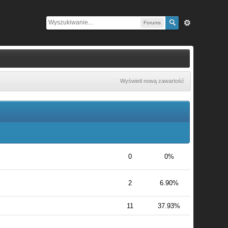
Forums
Wyświetl nową zawartość
.
0
0%
2
6.90%
11
37.93%