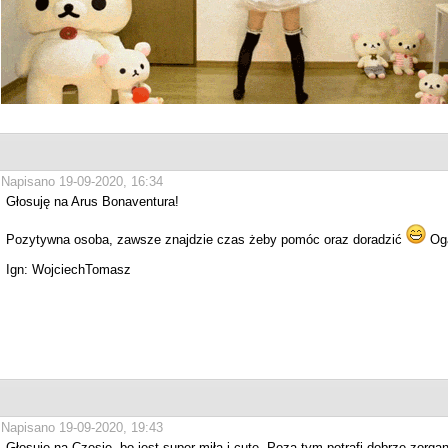
Napisano 19-09-2020, 16:34
Głosuję na Arus Bonaventura!
Pozytywna osoba, zawsze znajdzie czas żeby pomóc oraz doradzić
Oga
Ign: WojciechTomasz
Napisano 19-09-2020, 19:43
Głosuję na Czesie, bo jest super miła i cute. Poza tym potrafi dobrze zorga