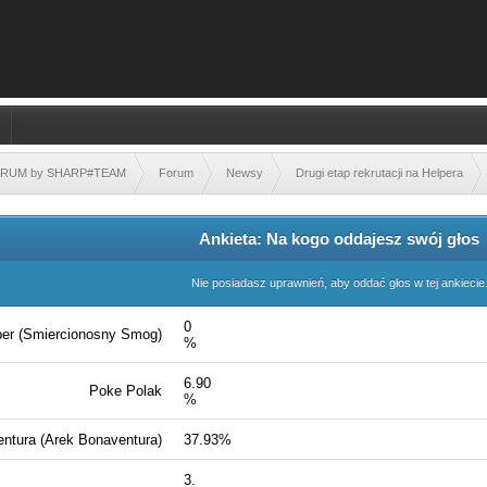
FORUM by SHARP#TEAM
Forum
Newsy
Drugi etap rekrutacji na Helpera
Ankieta: Na kogo oddajesz swój głos
Nie posiadasz uprawnień, aby oddać głos w tej ankiecie
0
er (Smiercionosny Smog)
%
6.90
Poke Polak
%
ntura (Arek Bonaventura)
37.93%
3.