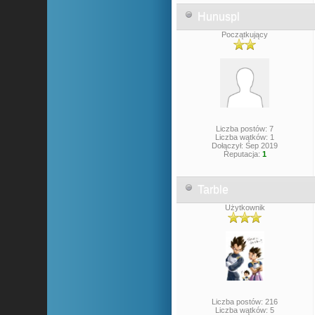
Hunuspl
Początkujący
Liczba postów: 7
Liczba wątków: 1
Dołączył: Sep 2019
Reputacja:
1
Tarble
Użytkownik
Liczba postów: 216
Liczba wątków: 5