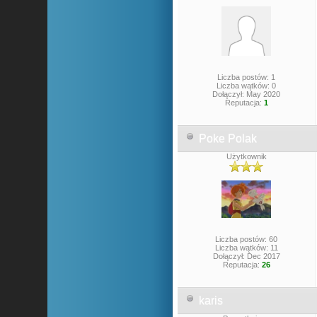
Liczba postów: 1
Liczba wątków: 0
Dołączył: May 2020
Reputacja:
1
Poke Polak
Użytkownik
Liczba postów: 60
Liczba wątków: 11
Dołączył: Dec 2017
Reputacja:
26
karis