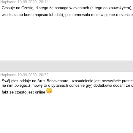
Napisano 19-09-2020, 20:11
Głosuję na Czesię, dlatego że pomaga w eventach (z tego co zauważyłem), 
wiedziała co komu napisać lub dać), poinformowała mnie w gierce o evenci
Napisano 19-09-2020, 20:32
Swój głos oddaje na Arus Bonaventura, uzasadnienie jest oczywiście prost
na nim polegać.( mówię to o pytaniach odnośnie gry) dodatkowo dodam ze 
fakt ze często jest online