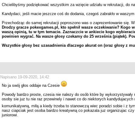
Chcielibyśmy podziękować wszystkim za wzięcie udziału w rekrutacji,
do n
Kandydaci, jeśli macie jeszcze coś do dodania, czegoś zabrakło w waszym o
Przechodząc do samej rekrutacji poproszono was o zaprezentowanie się. W
Drodzy gracze pokexgames.pl, kto spełnił wasze oczekiwanie? Kogo wi
waszą opinią, tu w tym temacie. Zaznaczcie w ankiecie kogo wybieraci
powinien wygrać. Na wasze głosy czekamy do 25 września (piątek). Po
Wszystkie głosy bez uzasadnienia dlaczego akurat on (oraz głosy z mu
Napisano 19-09-2020, 14:42
No ja swój głos oddaje na Czesie
Powody bardzo proste, czesia nie nalezy do osób które by wykorzystywały 
osoby sie juz tu nie raz przewinely i nawet co do niektorych kandydujacych
komunikatywną, miłą a kiedy trzeba to stanowczą wiec poradzi sobie i z ty
nasz ciapciak jest osoba bardzo kreatywną co pokazala juz organizujac czy
juniorowi.