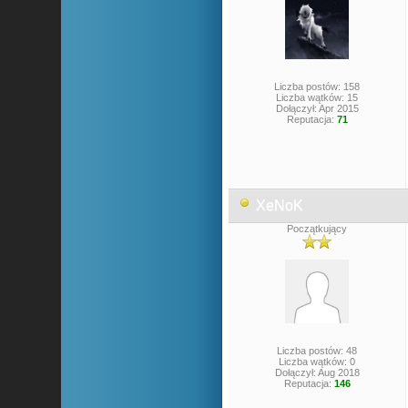
Liczba postów: 158
Liczba wątków: 15
Dołączył: Apr 2015
Reputacja:
71
XeNoK
Początkujący
Liczba postów: 48
Liczba wątków: 0
Dołączył: Aug 2018
Reputacja:
146