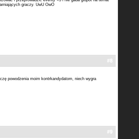
ogarniających graczy. UwU OwO
#8
życzę powodzenia moim kontrkandydatom, niech wygra
#9