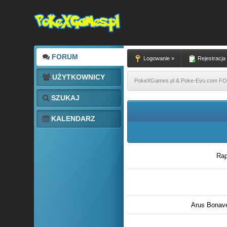
FORUM
Logowanie »
Rejestracja
UŻYTKOWNICY
PokeXGames.pl & Poke-Evo.com 
SZUKAJ
KALENDARZ
Rap
Arus Bonave