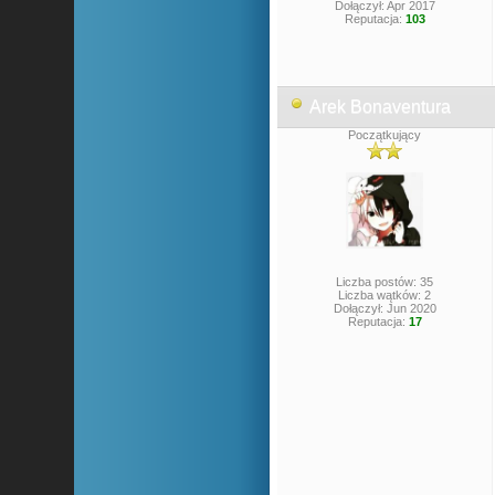
Dołączył: Apr 2017
Reputacja:
103
Arek Bonaventura
Początkujący
Liczba postów: 35
Liczba wątków: 2
Dołączył: Jun 2020
Reputacja:
17