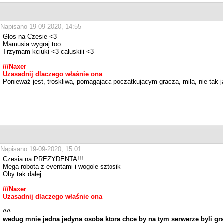
Napisano 19-09-2020, 14:55
Głos na Czesie <3
Mamusia wygraj too....
Trzymam kciuki <3 całuskiii <3
///Naxer
Uzasadnij dlaczego właśnie ona
Ponieważ jest, troskliwa, pomagająca początkującym graczą, miła, nie tak j
Napisano 19-09-2020, 15:01
Czesia na PREZYDENTA!!!
Mega robota z eventami i wogole sztosik
Oby tak dalej
///Naxer
Uzasadnij dlaczego właśnie ona
^^
wedug mnie jedna jedyna osoba ktora chce by na tym serwerze byli grac