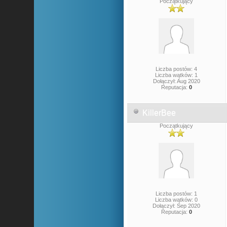
Początkujący
Liczba postów: 4
Liczba wątków: 1
Dołączył: Aug 2020
Reputacja:
0
KillerBee
Początkujący
Liczba postów: 1
Liczba wątków: 0
Dołączył: Sep 2020
Reputacja:
0