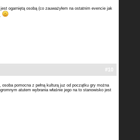
jest ogarniętą osobą (co zauważyłem na ostatnim evencie jak
e.
#10
e, osoba pomocna z pełną kulturą juz od początku gry można
ogromnym atutem wybrania właśnie jego na to stanowisko jest