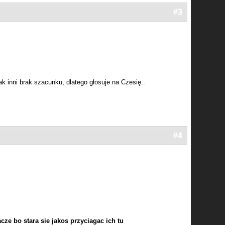
#3
ak inni brak szacunku, dlatego głosuje na Czesię..
#4
ze bo stara sie jakos przyciagac ich tu