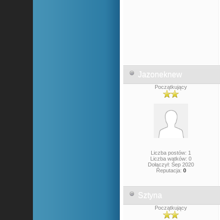
Jazoneknew
Początkujący
Liczba postów: 1
Liczba wątków: 0
Dołączył: Sep 2020
Reputacja:
0
Sztyna
Początkujący