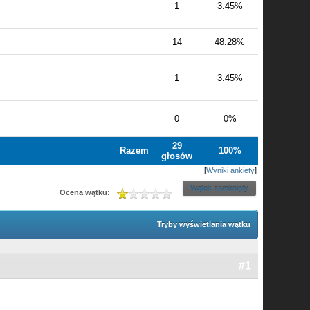
1
3.45%
14
48.28%
1
3.45%
0
0%
29
Razem
100%
głosów
[
Wyniki ankiety
]
Wątek zamknięty
Ocena wątku:
Tryby wyświetlania wątku
#1