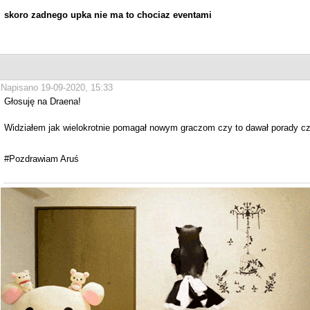
skoro zadnego upka nie ma to chociaz eventami
Napisano 19-09-2020, 15:33
Głosuję na Draena!
Widziałem jak wielokrotnie pomagał nowym graczom czy to dawał porady czy
#Pozdrawiam Aruś