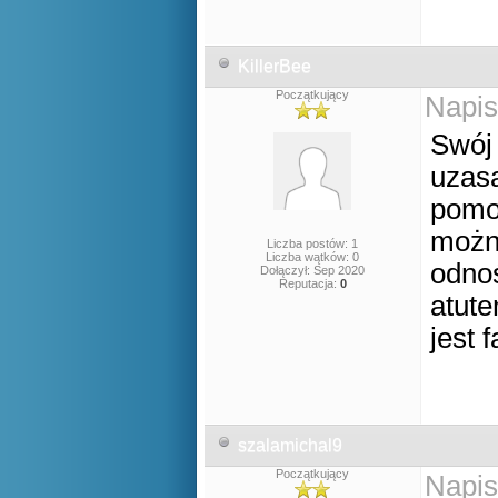
KillerBee
Początkujący
Napis
Swój 
uzasa
pomoc
można
Liczba postów: 1
Liczba wątków: 0
odno
Dołączył: Sep 2020
Reputacja:
0
atute
jest 
szalamichal9
Początkujący
Napis