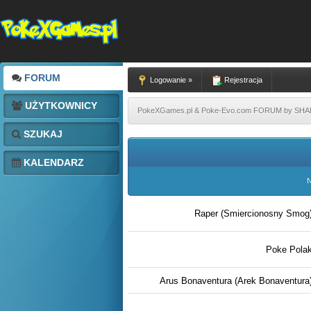
FORUM
Logowanie »
Rejestracja
UŻYTKOWNICY
PokeXGames.pl & Poke-Evo.com FORUM by SH
SZUKAJ
KALENDARZ
N
Raper (Smiercionosny Smog
Poke Pola
Arus Bonaventura (Arek Bonaventura