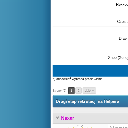
Rexxo
Czesi
Drae
Xneo (Xeno
*) odpowiedź wybrana przez Ciebie
Strony (2):
1
2
dalej »
Drugi etap rekrutacji na Helpera
Naxer
-._.-