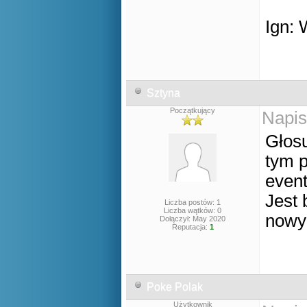
Ign:
Sztyna
Początkujący
Napis
Głosu
tym p
event
Jest 
Liczba postów: 1
Liczba wątków: 0
nowy
Dołączył: May 2020
Reputacja:
1
Poke Polak
Użytkownik