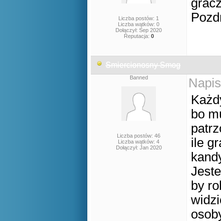
gracz
Pozd
Liczba postów: 1
Liczba wątków: 0
Dołączył: Sep 2020
Reputacja:
0
Smiercionosny Smog
Banned
Napis
Każdy
bo mu
patrz
Liczba postów: 46
ile g
Liczba wątków: 4
Dołączył: Jan 2020
kandy
Jeste
by ro
widzi
osob