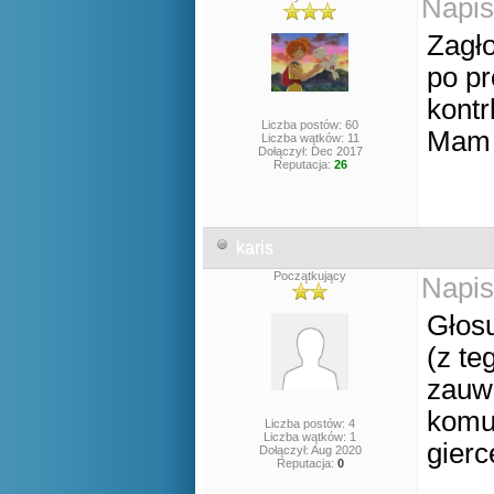
Napis
Zagł
po pr
kontr
Liczba postów: 60
Mam 
Liczba wątków: 11
Dołączył: Dec 2017
Reputacja:
26
karis
Początkujący
Napis
Głos
(z te
zauwa
komu
Liczba postów: 4
Liczba wątków: 1
gierc
Dołączył: Aug 2020
Reputacja:
0