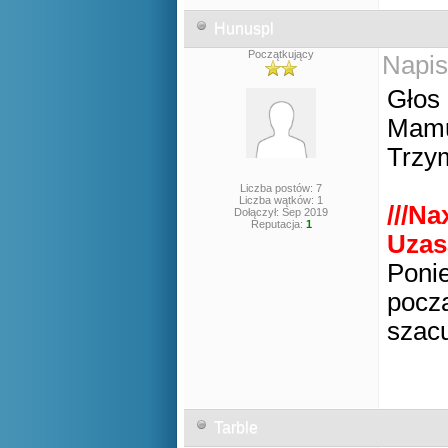
Hunuspl
Początkujący
Napis
Głos
Mamus
Trzym
Liczba postów: 7
Liczba wątków: 1
///Na
Dołączył: Sep 2019
Reputacja:
1
Uzas
Ponie
począ
szacu
Tarble