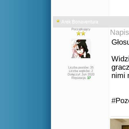
Arek Bonaventura
Początkujący
Napis
Głos
Widz
gracz
Liczba postów: 35
Liczba wątków: 2
nimi 
Dołączył: Jun 2020
Reputacja:
17
#Poz