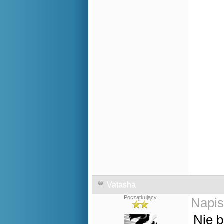
Vatasha
Początkujący
Napis
Nie b