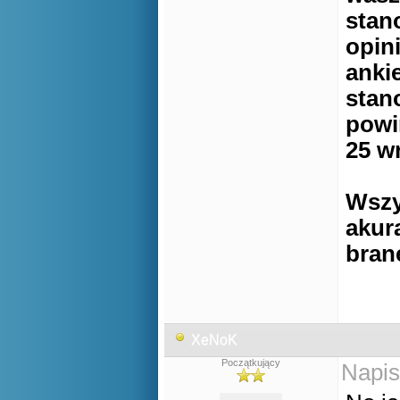
stan
opin
anki
stan
powi
25 w
Wszy
akura
bran
XeNoK
Początkujący
Napis