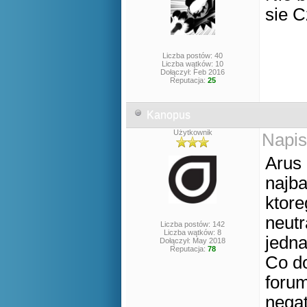
sie C
Liczba postów: 40
Liczba wątków: 10
Dołączył: Feb 2016
Reputacja:
25
Kanopus
Użytkownik
Napis
Arus 
najba
ktore
neutr
Liczba postów: 142
Liczba wątków: 8
jedna
Dołączył: May 2018
Reputacja:
78
Co d
forum
negat