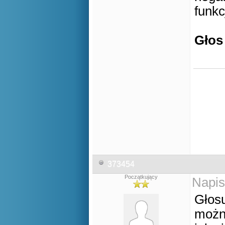
funkcj
Głos
373454
Początkujący
Napis
Głosu
można