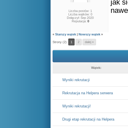
jak s
nawet
Liczba postów: 1
Liczba wątków: 0
Dołączył: Sep 2020
Reputacja:
0
«
Starszy wątek
|
Nowszy wątek
»
Strony (2):
1
2
dalej »
Wątek:
Wyniki rekrutacji
Rekrutacja na Helpera serwera
Wyniki rekrutacji!
Drugi etap rekrutacji na Helpera