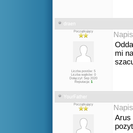
draen
Początkujący
Napis
Oddaj
mi na
szac
Liczba postów: 5
Liczba wątków: 0
Dołączył: Sep 2020
Reputacja:
1
YourFather
Początkujący
Napis
Arus 
pozyt