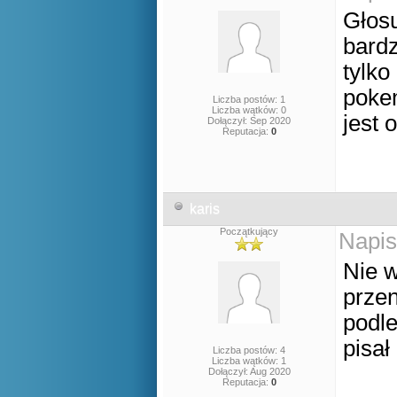
Głosu
bardz
tylko
pokem
Liczba postów: 1
Liczba wątków: 0
jest o
Dołączył: Sep 2020
Reputacja:
0
karis
Początkujący
Napis
Nie 
przen
podle
pisał
Liczba postów: 4
Liczba wątków: 1
Dołączył: Aug 2020
Reputacja:
0