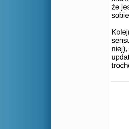
że je
sobie
Kolej
sens
niej)
updat
troch