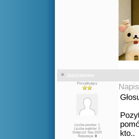
Jazoneknew
Początkujący
Napis
Głosu
Pozy
pomó
Liczba postów: 1
Liczba wątków: 0
kto..
Dołączył: Sep 2020
Reputacja:
0