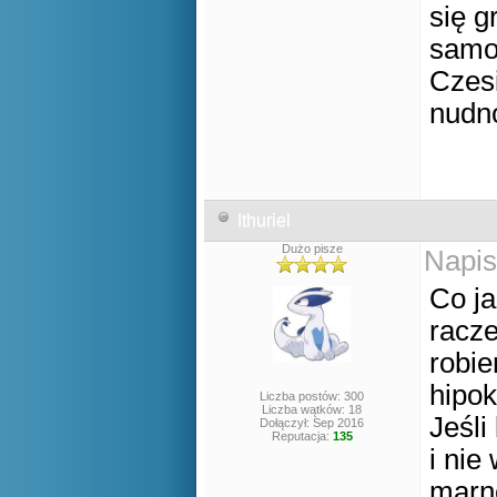
się g
samo.
Czesi
nudno
Ithuriel
Dużo pisze
Napis
Co ja
racz
robie
hipok
Liczba postów: 300
Liczba wątków: 18
Jeśli
Dołączył: Sep 2016
Reputacja:
135
i nie
marno