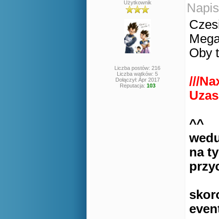
Użytkownik
Napis
Czes
Mega 
Oby t
Liczba postów: 216
Liczba wątków: 5
///Na
Dołączył: Apr 2017
Reputacja:
103
Uzas
^^
wedu
na ty
przy
skor
even