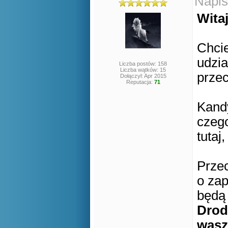
Napis
Witaj
Chci
udzia
Liczba postów: 158
Liczba wątków: 15
prze
Dołączył: Apr 2015
Reputacja:
71
Kandy
czego
tutaj
Prze
o zap
będą
Drod
wasz