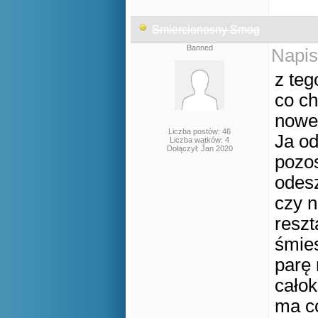
Smiercionosny Smog
Banned
Napis
z teg
co ch
noweg
Liczba postów: 46
Ja od
Liczba wątków: 4
Dołączył: Jan 2020
pozos
odesz
czy n
reszt
śmies
parę 
całok
ma co