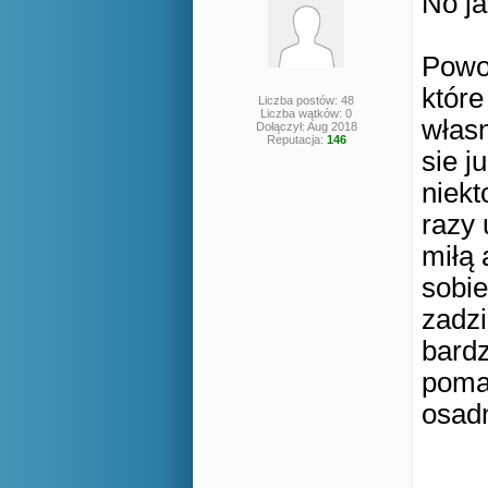
No ja
Powod
które
Liczba postów: 48
Liczba wątków: 0
własn
Dołączył: Aug 2018
Reputacja:
146
sie j
niek
razy 
miłą 
sobie
zadz
bardz
pomag
osadn