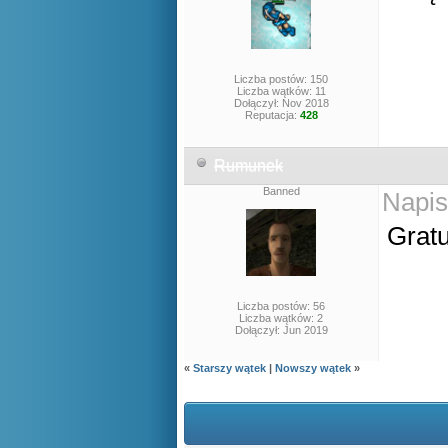
Liczba postów: 150
Liczba wątków: 11
Dołączył: Nov 2018
Reputacja:
428
Rumunek
Banned
Napis
Gratu
Liczba postów: 56
Liczba wątków: 2
Dołączył: Jun 2019
«
Starszy wątek
|
Nowszy wątek
»