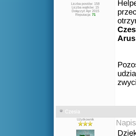
Help
Liczba postów: 158
Liczba wątków: 15
przec
Dołączył: Apr 2015
Reputacja:
71
otrzy
Czes
Arus
Pozo
udzia
zwyc
Czesia
Użytkownik
Napis
Dzięk