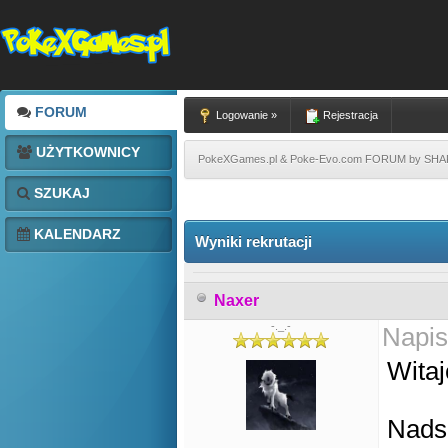
FORUM
Logowanie »
Rejestracja
UŻYTKOWNICY
PokeXGames.pl & Poke-Evo.com FORUM by SH
SZUKAJ
KALENDARZ
Wyniki rekrutacji
Naxer
-._.-
Napis
Witaj
Nadsz