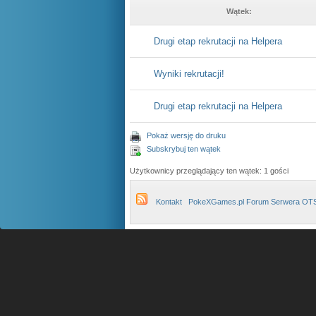
Wątek:
Drugi etap rekrutacji na Helpera
Wyniki rekrutacji!
Drugi etap rekrutacji na Helpera
Pokaż wersję do druku
Subskrybuj ten wątek
Użytkownicy przeglądający ten wątek: 1 gości
Kontakt
PokeXGames.pl Forum Serwera OT