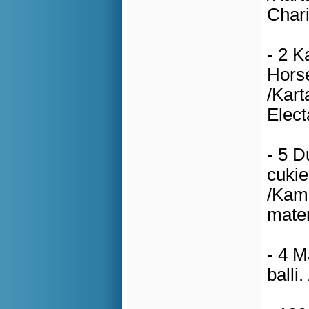
Chari
- 2 K
Horse
/Kart
Elect
- 5 D
cukie
/Kami
mater
- 4 M
balli.