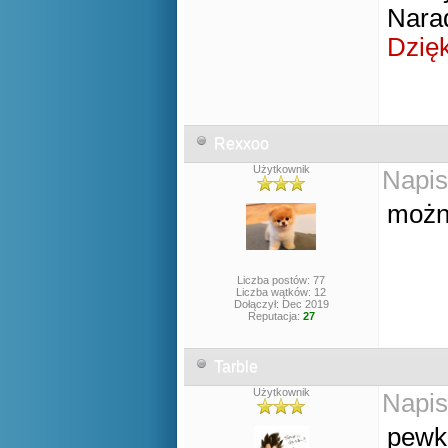
Nara
Dzię
Rexxoo
Użytkownik
Napis
możn
Liczba postów: 77
Liczba wątków: 12
Dołączył: Dec 2019
Reputacja:
27
Tarble
Użytkownik
Napis
pewk