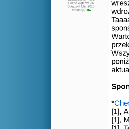
wresz
Liczba wątków: 36
Dołączył: Mar 2015
wdro
Reputacja:
457
Taaaa
spon
Wart
przek
Wszy
poniż
aktua
Spon
*
Che
[1], 
[1], 
[1], 