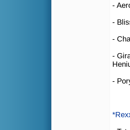
- Aer
- Bli
- Cha
- Gir
Heni
- Por
*Rex