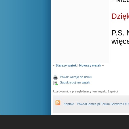
Dzię
P.S. 
więce
«
Starszy wątek
|
Nowszy wątek
»
Pokaż wersję do druku
Subskrybuj ten wątek
Użytkownicy przeglądający ten wątek: 1 gości
Kontakt
PokeXGames.pl Forum Serwera OT