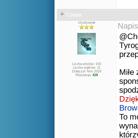
Czesia
Użytkownik
Napis
@Che
Tyrog
prze
Liczba postów: 150
Liczba wątków: 11
Miłe 
Dołączył: Nov 2018
Reputacja:
428
spons
spod
Dzię
Browa
To mo
wynag
którz