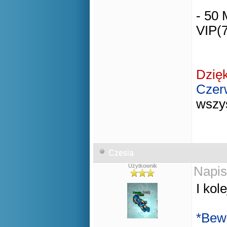
- 50
VIP(7
Dzię
Czer
wszy
Czesia
Użytkownik
Napis
I kol
*Bew