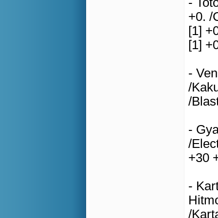
- Tot
+0. /
[1] +
[1] +0
- Ven
/Kaku
/Blas
- Gya
/Elec
+30 +
- Kar
Hitmo
/Kart