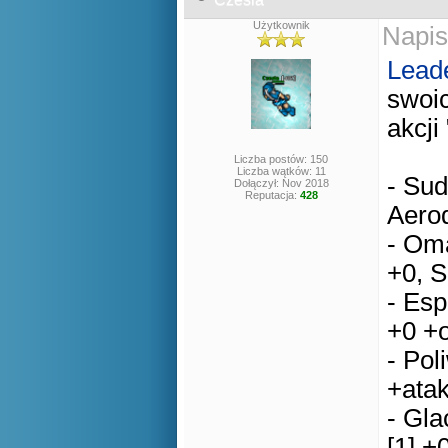
Użytkownik
Napis
Lead
swoic
akcji
Liczba postów: 150
Liczba wątków: 11
- Sud
Dołączył: Nov 2018
Reputacja:
428
Aerod
- Oma
+0, S
- Esp
+0 +o
- Pol
+atak
- Gla
[1] +