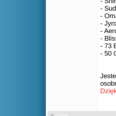
- Shi
- Su
- Oma
- Jyn
- Aer
- Bli
- 73 
- 50
Jeste
osob
Dzię
Czesia