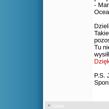
- Mar
Ocean
Dziel
Takie
pozos
Tu ni
wysił
Dzię
P.S.
Spon
Czesia