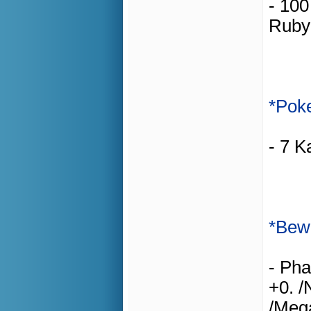
- 100
Ruby
*Pok
- 7 K
*Bew
- Pha
+0. /
/Mega