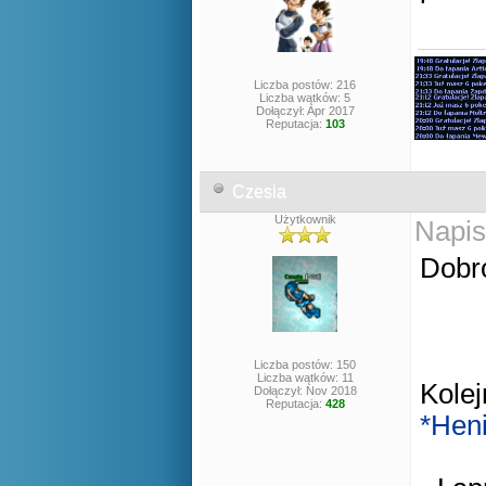
Liczba postów: 216
Liczba wątków: 5
Dołączył: Apr 2017
Reputacja:
103
Czesia
Użytkownik
Napis
Dobr
Liczba postów: 150
Liczba wątków: 11
Kole
Dołączył: Nov 2018
Reputacja:
428
*Hen