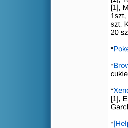
[1], 
1szt,
szt, 
20 sz
*
Pok
*
Bro
cuki
*
Xen
[1], 
Garch
*
[Hel