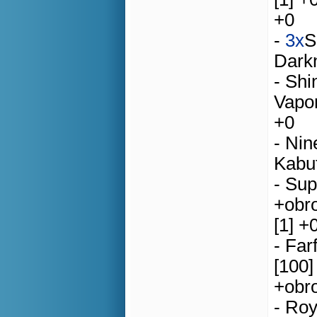
+0
-
3x
S
Darkn
- Shi
Vapor
+0
- Nin
Kabut
- Sup
+obro
[1] +
- Far
[100]
+obr
- Roy