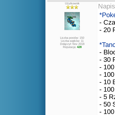
Użytkownik
Napis
*Pok
- Cz
- 20 
Liczba postów: 150
Liczba wątków: 11
*Tan
Dołączył: Nov 2018
Reputacja:
428
- Blo
- 30
- 10
- 10
- 10 
- 10
- 5 R
- 50 S
- 100