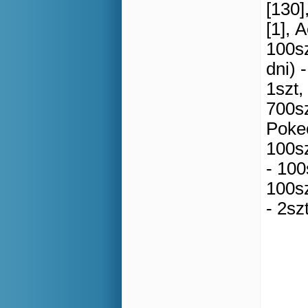
[130]
[1], 
100sz
dni) 
1szt,
700sz
Pokeo
100sz
- 100
100sz
- 2sz