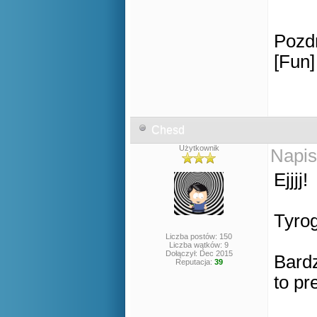
Pozd
[Fun]
Chesd
Użytkownik
Napis
Ejjjj!
Tyrog
Liczba postów: 150
Liczba wątków: 9
Dołączył: Dec 2015
Bardz
Reputacja:
39
to pr