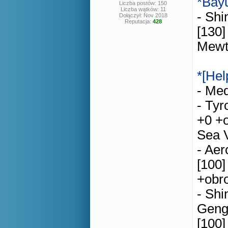
*Bay
Liczba postów: 150
Liczba wątków: 11
- Shi
Dołączył: Nov 2018
Reputacja:
428
[130]
Mewt
*[Hel
- Med
- Tyr
+0 +o
Sea 
- Aer
[100]
+obr
- Shi
Genga
[100]