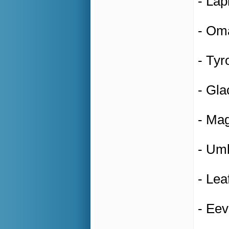
- Lap
- Oma
- Tyr
- Gla
- Mag
- Umb
- Lea
- Eev