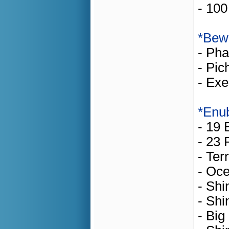
- 100
*Bew
- Pha
- Pic
- Exe
*Enub
- 19 
- 23 
- Ter
- Oce
- Shi
- Shi
- Big