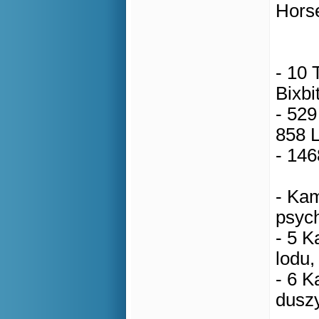
Horse
- 10 
Bixbi
- 529
858 
- 14
- Ka
psych
- 5 K
lodu,
- 6 K
dusz