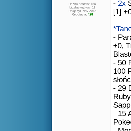
-
2x
S
Liczba postów: 150
Liczba wątków: 11
[1] +
Dołączył: Nov 2018
Reputacja:
428
*Tan
- Par
+0, T
Blast
- 50 
100 P
słońc
- 29 
Ruby
Sapp
- 15 
Poke
- Med