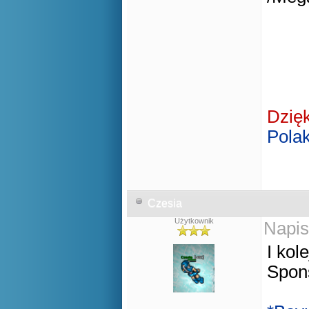
Dzię
Pola
Czesia
Użytkownik
Napis
I kol
Spons