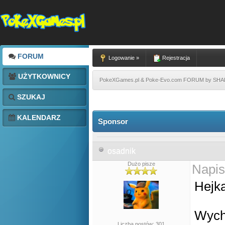
FORUM
Logowanie »
Rejestracja
UŻYTKOWNICY
PokeXGames.pl & Poke-Evo.com FORUM by SH
SZUKAJ
KALENDARZ
Sponsor
osadnik
Dużo pisze
Napis
Hejk
Wych
Liczba postów: 301