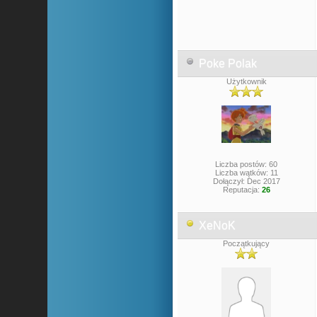
Poke Polak
Użytkownik
Liczba postów: 60
Liczba wątków: 11
Dołączył: Dec 2017
Reputacja:
26
XeNoK
Początkujący