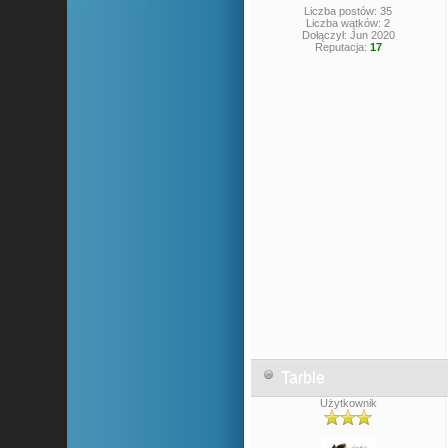
Liczba postów: 35
Liczba wątków: 2
Dołączył: Jun 2020
Reputacja:
17
Tarble
Użytkownik