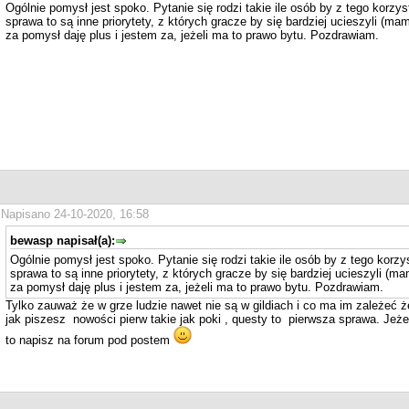
Ogólnie pomysł jest spoko. Pytanie się rodzi takie ile osób by z tego korz
sprawa to są inne priorytety, z których gracze by się bardziej ucieszyli (m
za pomysł daję plus i jestem za, jeżeli ma to prawo bytu. Pozdrawiam.
Napisano 24-10-2020, 16:58
bewasp napisał(a):
Ogólnie pomysł jest spoko. Pytanie się rodzi takie ile osób by z tego kor
sprawa to są inne priorytety, z których gracze by się bardziej ucieszyli (
za pomysł daję plus i jestem za, jeżeli ma to prawo bytu. Pozdrawiam.
Tylko zauważ że w grze ludzie nawet nie są w gildiach i co ma im zależeć że
jak piszesz nowości pierw takie jak poki , questy to pierwsza sprawa. Jeżel
to napisz na forum pod postem