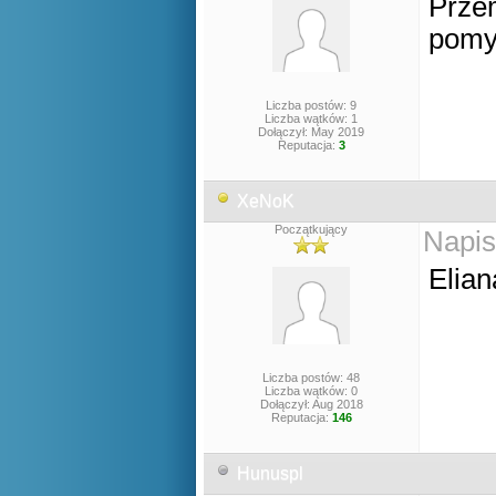
Prze
pomys
Liczba postów: 9
Liczba wątków: 1
Dołączył: May 2019
Reputacja:
3
XeNoK
Początkujący
Napis
Elian
Liczba postów: 48
Liczba wątków: 0
Dołączył: Aug 2018
Reputacja:
146
Hunuspl