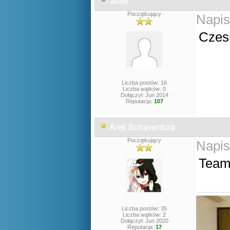
ada6
Początkujący
Napis
Czesi
Liczba postów: 16
Liczba wątków: 0
Dołączył: Jun 2014
Reputacja:
107
Arek Bonaventura
Początkujący
Napis
Team
Liczba postów: 35
Liczba wątków: 2
Dołączył: Jun 2020
Reputacja:
17