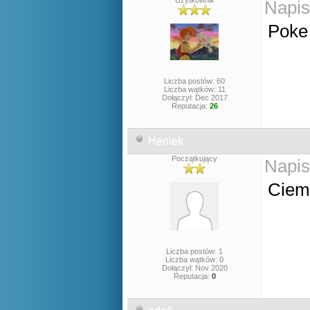
Użytkownik
Napis
Poke 
Liczba postów: 60
Liczba wątków: 11
Dołączył: Dec 2017
Reputacja:
26
Heniek
Początkujący
Napis
Ciemn
Liczba postów: 1
Liczba wątków: 0
Dołączył: Nov 2020
Reputacja:
0