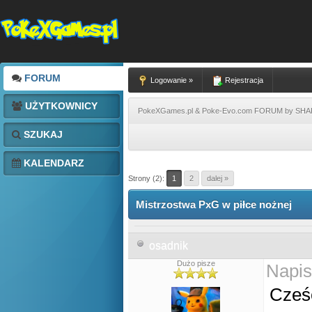
FORUM
Logowanie »
Rejestracja
UŻYTKOWNICY
PokeXGames.pl & Poke-Evo.com FORUM by SH
SZUKAJ
KALENDARZ
Strony (2):
1
2
dalej »
Mistrzostwa PxG w piłce nożnej
osadnik
Dużo pisze
Napis
Cze