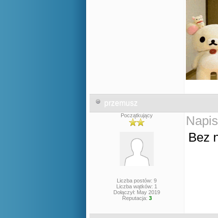
przemusz
Początkujący
Napis
Bez 
Liczba postów: 9
Liczba wątków: 1
Dołączył: May 2019
Reputacja:
3