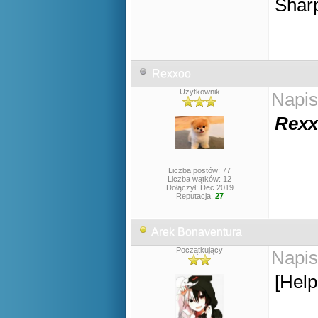
Shar
Rexxoo
Użytkownik
Napis
Rexx
Liczba postów: 77
Liczba wątków: 12
Dołączył: Dec 2019
Reputacja:
27
Arek Bonaventura
Początkujący
Napis
[Hel