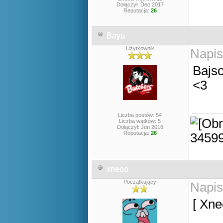
Dołączył: Dec 2017
Reputacja:
26
Bayu
Użytkownik
Napis
Bajs
<3
Liczba postów: 54
Liczba wątków: 5
Dołączył: Jun 2016
Reputacja:
26
xneoo
Początkujący
Napis
[ Xne