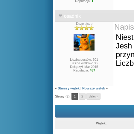
Reputacja:
1
osadnik
Dużo pisze
Napis
Niest
Jesh 
przyn
Liczba postów: 301
Liczb
Liczba wątków: 36
Dołączył: Mar 2015
Reputacja:
457
«
Starszy wątek
|
Nowszy wątek
»
Strony (2):
1
2
dalej »
Wątek: