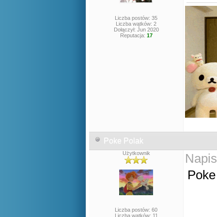
Liczba postów: 35
Liczba wątków: 2
Dołączył: Jun 2020
Reputacja:
17
Poke Polak
Użytkownik
Napis
Poke 
Liczba postów: 60
Liczba wątków: 11