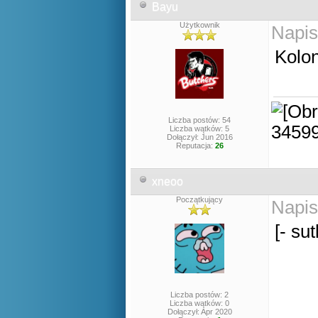
Bayu
Użytkownik
Napis
Kolon
Liczba postów: 54
Liczba wątków: 5
Dołączył: Jun 2016
Reputacja:
26
xneoo
Początkujący
Napis
[- su
Liczba postów: 2
Liczba wątków: 0
Dołączył: Apr 2020