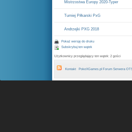
Mistrzostwa Europy 2020-Typer
Turniej Piłkarski PxG
Andrzejki PXG 2018
Pokaż wersję do druku
Subskrybuj ten wątek
Użytkownicy przeglądający ten wątek: 2 gości
Kontakt
PokeXGames.pl Forum Serwera OT