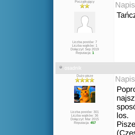
Początkujący
Napis
Tańcz
Liczba postów: 7
Liczba wątków: 1
Dołączył: Sep 2019
Reputacja:
1
osadnik
Dużo pisze
Napis
Popro
najsz
spos
Liczba postów: 301
los.
Liczba wątków: 36
Dołączył: Mar 2015
Pisze
Reputacja:
457
(Czes