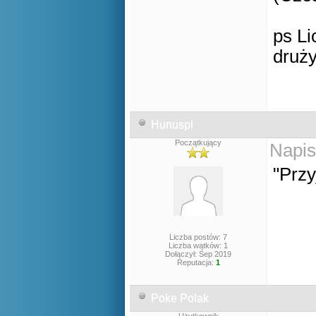
ps Li
druży
Hunuspl
Początkujący
Napis
"Przy
Liczba postów: 7
Liczba wątków: 1
Dołączył: Sep 2019
Reputacja:
1
Poke Polak