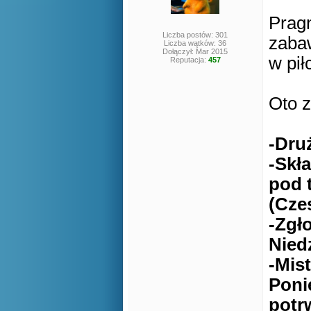
Prag
Liczba postów: 301
zaba
Liczba wątków: 36
Dołączył: Mar 2015
w pił
Reputacja:
457
Oto z
-Dru
-Skł
pod 
(Cze
-Zgł
Niedz
-Mis
Ponie
potr