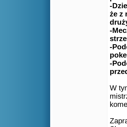
-Dzi
że z
druż
-Mec
strz
-
Pod
poke
-Pod
prze
W tym
mistr
kome
Zapr