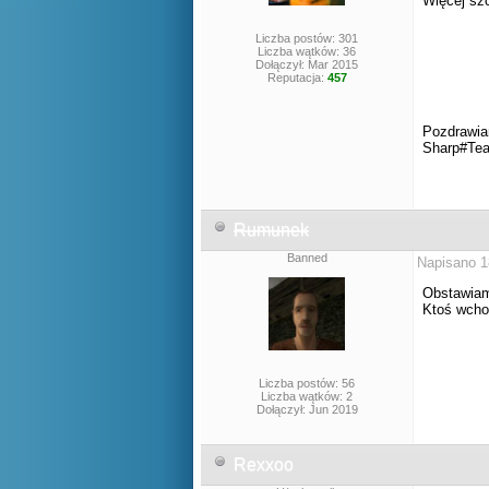
Więcej sz
Liczba postów: 301
Liczba wątków: 36
Dołączył: Mar 2015
Reputacja:
457
Pozdrawia
Sharp#Te
Rumunek
Banned
Napisano 1
Obstawiam
Ktoś wcho
Liczba postów: 56
Liczba wątków: 2
Dołączył: Jun 2019
Rexxoo