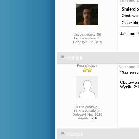
Napisano 1
Smiercio
Obstawia
Ciapciak
Jaki kurs
Liczba postów: 56
Liczba wątków: 2
Dołączył: Jun 2019
Heniek
Początkujący
Napisano 2
"Bez nazwy
Obstawiam
Wynik: 2:1
Liczba postów: 1
Liczba wątków: 0
Dołączył: Nov 2020
Reputacja:
0
Rexxoo