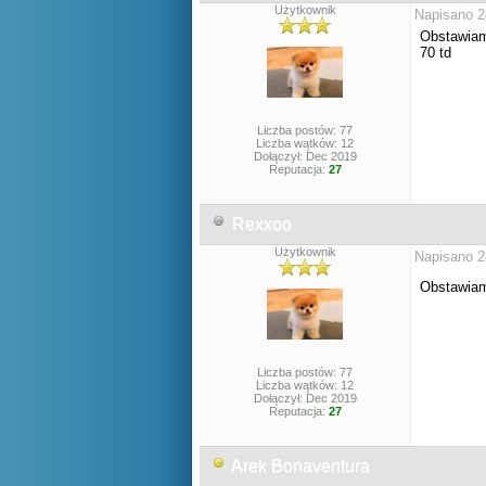
Użytkownik
Napisano 2
Obstawiam 
70 td
Liczba postów: 77
Liczba wątków: 12
Dołączył: Dec 2019
Reputacja:
27
Rexxoo
Użytkownik
Napisano 2
Obstawiam
Liczba postów: 77
Liczba wątków: 12
Dołączył: Dec 2019
Reputacja:
27
Arek Bonaventura