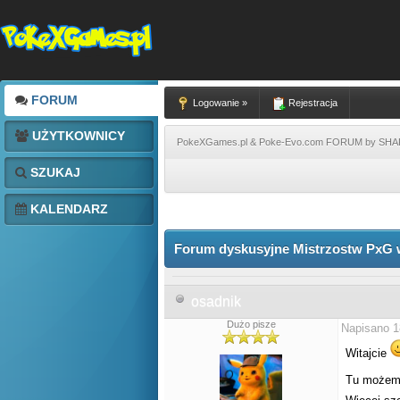
FORUM
Logowanie »
Rejestracja
UŻYTKOWNICY
PokeXGames.pl & Poke-Evo.com FORUM by SH
SZUKAJ
KALENDARZ
Forum dyskusyjne Mistrzostw PxG w
osadnik
Dużo pisze
Napisano 1
Witajcie
Tu możemy