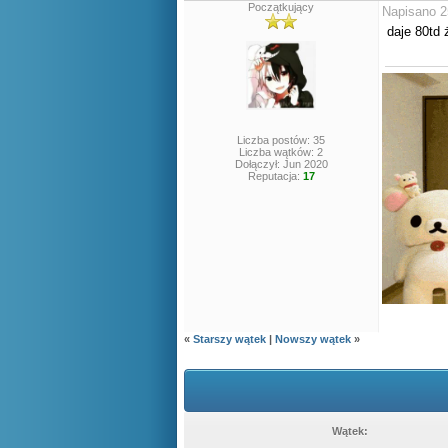
Początkujący
Napisano 2
daje 80td 
Liczba postów: 35
Liczba wątków: 2
Dołączył: Jun 2020
Reputacja:
17
«
Starszy wątek
|
Nowszy wątek
»
Wątek: