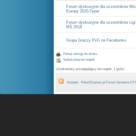
Forum dyskusyjne dla uczestników Mis
Europy 2020-Typer
Forum dyskusyjne dla uczestników Ligi
MŚ 2018
Grupa Graczy PxG na Facebooku
Pokaż wersję do druku
Subskrybuj ten wątek
Użytkownicy przeglądający ten wątek: 1 gości
Kontakt
PokeXGames.pl Forum Serwera OT