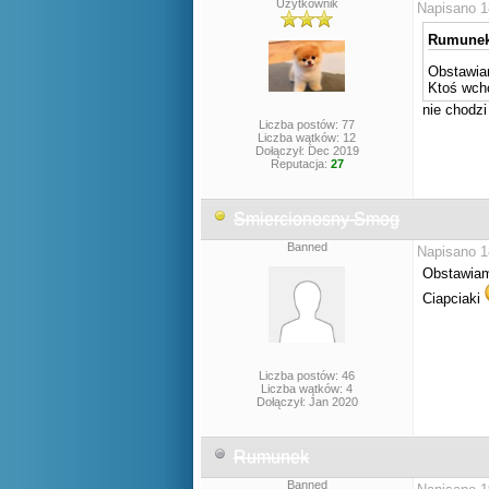
Użytkownik
Napisano 1
Rumunek 
Obstawia
Ktoś wch
nie chodzi
Liczba postów: 77
Liczba wątków: 12
Dołączył: Dec 2019
Reputacja:
27
Smiercionosny Smog
Banned
Napisano 1
Obstawiam
Ciapciaki
Liczba postów: 46
Liczba wątków: 4
Dołączył: Jan 2020
Rumunek
Banned