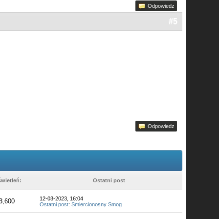
Odpowiedz
#5
Odpowiedz
wietleń:
Ostatni post
12-03-2023, 16:04
3,600
Ostatni post
:
Smiercionosny Smog