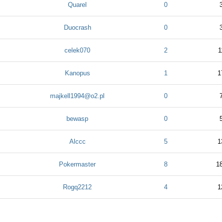
Quarel
0
Duocrash
0
celek070
2
1
Kanopus
1
1
majkell1994@o2.pl
0
bewasp
0
Alccc
5
1
Pokermaster
8
1
Rogq2212
4
1