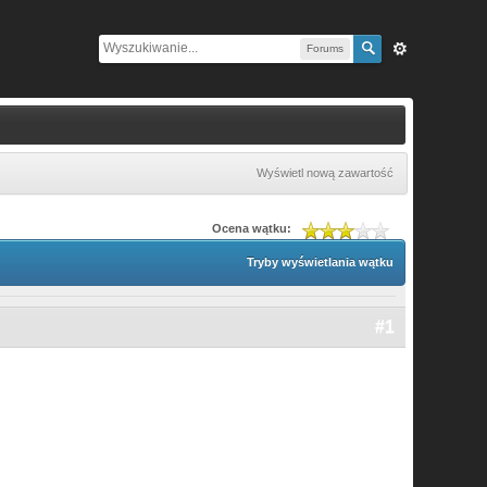
Forums
Wyświetl nową zawartość
Ocena wątku:
Tryby wyświetlania wątku
#1