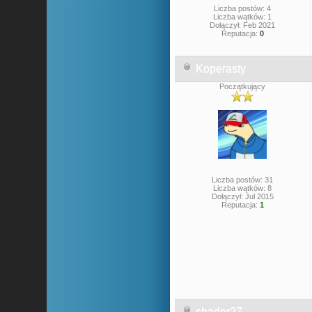
Liczba postów: 4
Liczba wątków: 1
Dołączył: Feb 2021
Reputacja:
0
Koperasty
Początkujący
Liczba postów: 31
Liczba wątków: 8
Dołączył: Jul 2015
Reputacja:
1
shader27