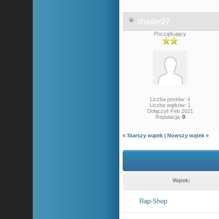
shader27
Początkujący
Liczba postów: 4
Liczba wątków: 1
Dołączył: Feb 2021
Reputacja:
0
«
Starszy wątek
|
Nowszy wątek
»
Wątek:
Rap-Shop