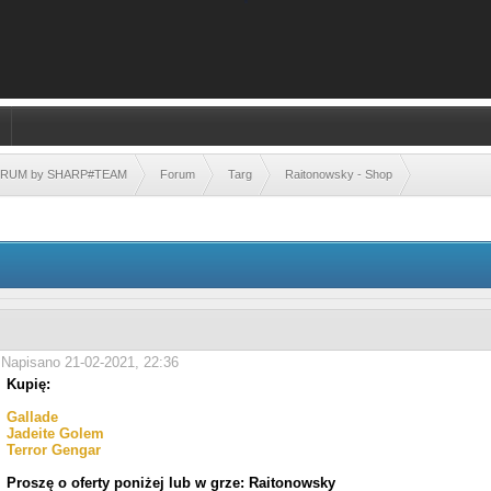
FORUM by SHARP#TEAM
Forum
Targ
Raitonowsky - Shop
Napisano 21-02-2021, 22:36
Kupię:
Gallade
Jadeite Golem
Terror Gengar
Proszę o oferty poniżej lub w grze: Raitonowsky