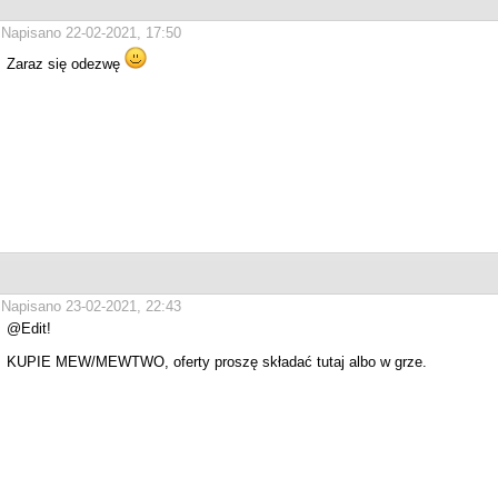
Napisano 22-02-2021, 17:50
Zaraz się odezwę
Napisano 23-02-2021, 22:43
@Edit!
KUPIE MEW/MEWTWO, oferty proszę składać tutaj albo w grze.