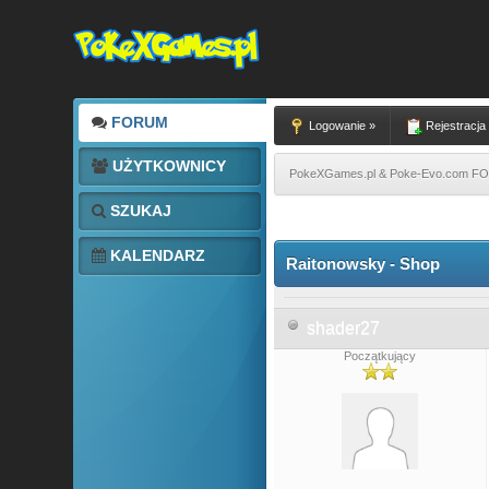
FORUM
Logowanie »
Rejestracja
UŻYTKOWNICY
PokeXGames.pl & Poke-Evo.com 
SZUKAJ
1 głosów - średnia: 3
1
2
3
4
5
KALENDARZ
Raitonowsky - Shop
shader27
Początkujący