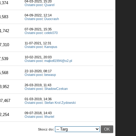
04-03-2023, 15:20
3,374
Ostatni post
:
Quarel
04-09-2022, 12:14
3,583
Ostatni post
:
Duocrash
07-09-2021, 15:35
1,742
Ostatni post
:
celek070
11-07-2021, 12:31
7,310
Ostatni post
:
Kanopus
10-02-2021, 20:03
7,539
Ostatni post
:
majkell1994@o2.pl
22-10-2020, 08:17
5,568
Ostatni post
:
bewasp
26-03-2019, 11:43
3,952
Ostatni post
:
ShadowCzekan
01-03-2019, 14:36
87,467
Ostatni post
:
Stefan Krol Zydowski
09-07-2018, 14:43
2,254
Ostatni post
:
Ithuriel
Skocz do: