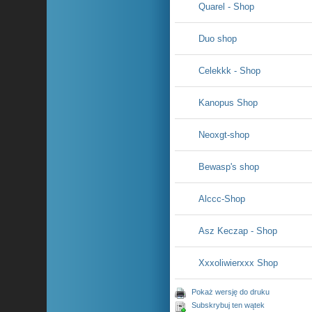
Quarel - Shop
Duo shop
Celekkk - Shop
Kanopus Shop
Neoxgt-shop
Bewasp's shop
Alccc-Shop
Asz Keczap - Shop
Xxxoliwierxxx Shop
Pokaż wersję do druku
Subskrybuj ten wątek