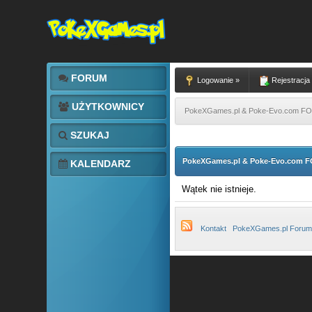
FORUM
Logowanie »
Rejestracja
UŻYTKOWNICY
PokeXGames.pl & Poke-Evo.com 
SZUKAJ
PokeXGames.pl & Poke-Evo.com
KALENDARZ
Wątek nie istnieje.
Kontakt
PokeXGames.pl Forum