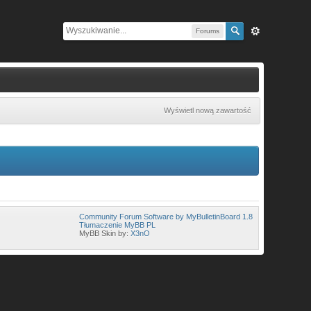
Forums
Wyświetl nową zawartość
Community Forum Software by MyBulletinBoard 1.8
Tłumaczenie MyBB PL
MyBB Skin by:
X3nO