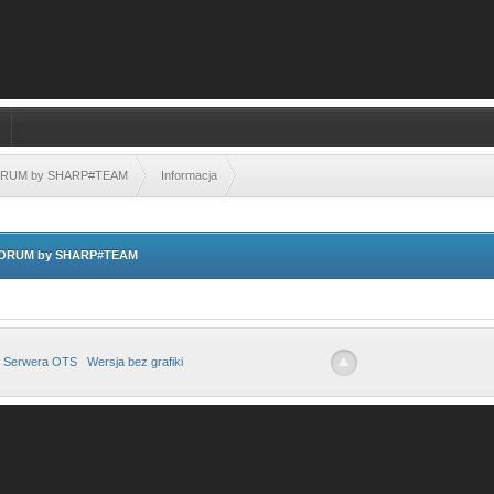
FORUM by SHARP#TEAM
Informacja
 FORUM by SHARP#TEAM
 Serwera OTS
Wersja bez grafiki