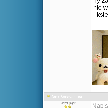
Ty za
nie 
I ksi
Arek Bonaventura
Początkujący
Napis