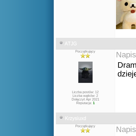
ATJG
Początkujący
Napis
Dram
dzie
Liczba postów: 12
Liczba wątków: 2
Dołączył: Apr 2021
Reputacja:
1
Krzysiuxd
Początkujący
Napis