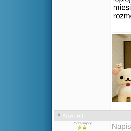
miesi
rozm
Krzysiuxd
Początkujący
Napis