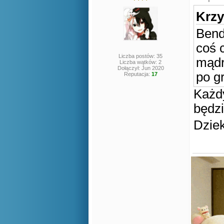
Krzy
Bend
coś 
Liczba postów: 35
mądr
Liczba wątków: 2
Dołączył: Jun 2020
po 
Reputacja:
17
Każd
będzi
Dzie