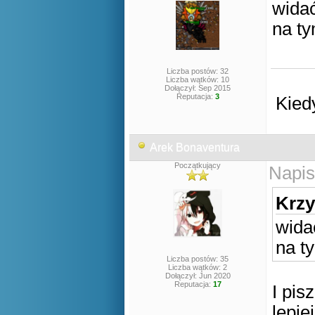
widać
na ty
Liczba postów: 32
Liczba wątków: 10
Dołączył: Sep 2015
Reputacja:
3
Kied
Arek Bonaventura
Początkujący
Napis
Krzy
wida
na t
Liczba postów: 35
Liczba wątków: 2
Dołączył: Jun 2020
Reputacja:
17
I pis
lepie