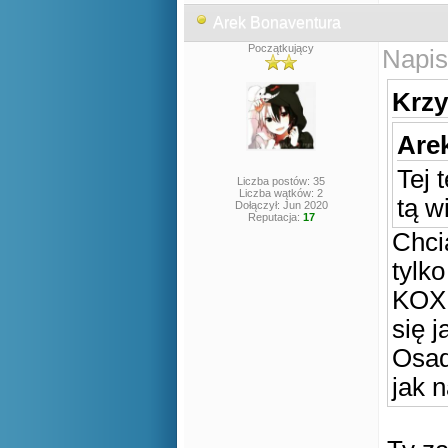
Arek Bonaventura
Początkujący
Napis
Krzy
Are
Tej 
Liczba postów: 35
Liczba wątków: 2
tą w
Dołączył: Jun 2020
Reputacja:
17
Chci
tylko
KOXE
się j
Osad
jak 