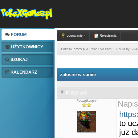
FORUM
Logowanie »
Rejestracja
UŻYTKOWNICY
PokeXGames.pl & Poke-Evo.com FORUM by SH
SZUKAJ
KALENDARZ
żałosne w sumie
Krzysiuxd
Początkujący
Napis
https
to uc
juz 