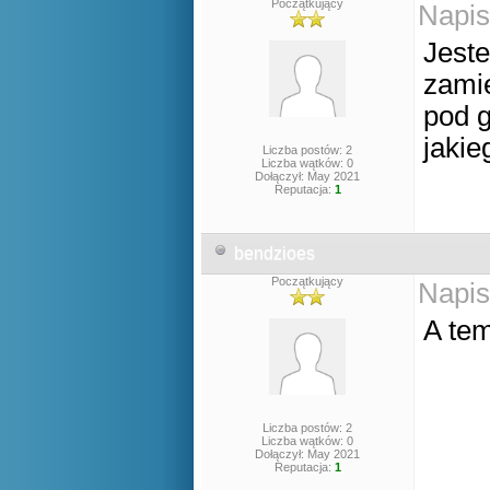
Początkujący
Napis
Jeste
zamie
pod g
jaki
Liczba postów: 2
Liczba wątków: 0
Dołączył: May 2021
Reputacja:
1
bendzioes
Początkujący
Napis
A tem
Liczba postów: 2
Liczba wątków: 0
Dołączył: May 2021
Reputacja:
1