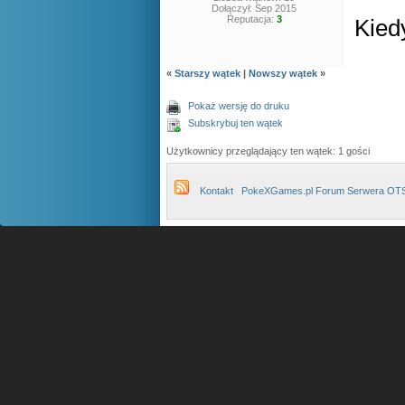
Dołączył: Sep 2015
Reputacja:
3
Kied
«
Starszy wątek
|
Nowszy wątek
»
Pokaż wersję do druku
Subskrybuj ten wątek
Użytkownicy przeglądający ten wątek: 1 gości
Kontakt
PokeXGames.pl Forum Serwera OT