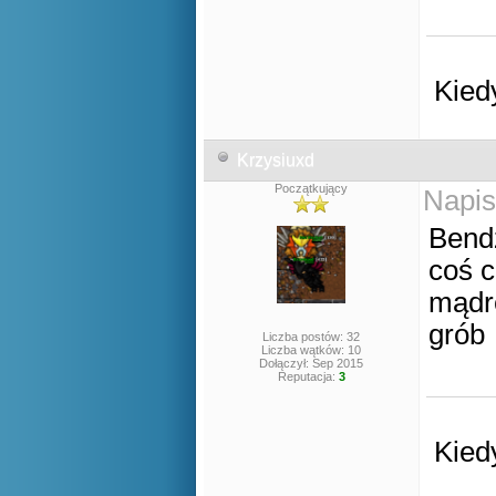
Kied
Krzysiuxd
Początkujący
Napis
Bendz
coś 
mądre
gró
Liczba postów: 32
Liczba wątków: 10
Dołączył: Sep 2015
Reputacja:
3
Kied