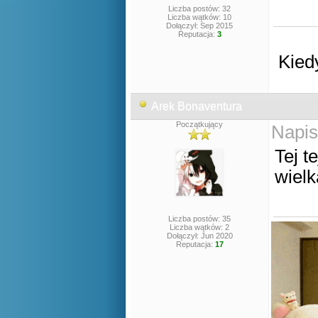
Liczba postów: 32
Liczba wątków: 10
Dołączył: Sep 2015
Reputacja:
3
Kied
Arek Bonaventura
Początkujący
Napis
Tej t
wielk
Liczba postów: 35
Liczba wątków: 2
Dołączył: Jun 2020
Reputacja:
17