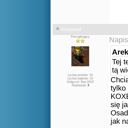
Krzysiuxd
Początkujący
Napis
Arek
Tej t
tą wi
Liczba postów: 32
Chcia
Liczba wątków: 10
Dołączył: Sep 2015
Reputacja:
3
tylko
KOXE
się j
Osad
jak n