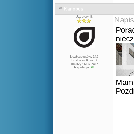
Kanopus
Użytkownik
Napis
Porad
niecz
Liczba postów: 142
Liczba wątków: 8
Dołączył: May 2018
Reputacja:
78
Mam 
Poz