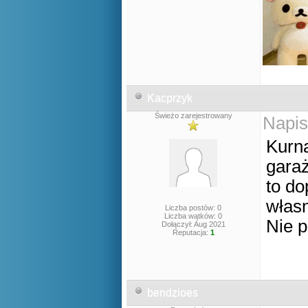
Kacprzyk
Świeżo zarejestrowany
Napis
Kurna
gara
to do
własn
Liczba postów: 0
Liczba wątków: 0
Nie 
Dołączył: Aug 2021
Reputacja:
1
bendzioes