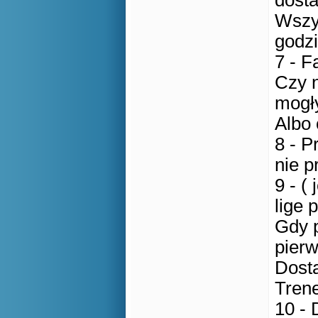
dosta
Wszys
godz
7 - F
Czy n
mogły
Albo 
8 - P
nie p
9 - (
lige
Gdy p
pier
Dosta
Tren
10 - 