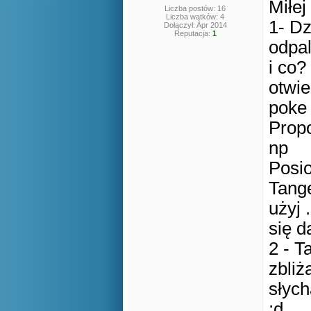
Miłej
Liczba postów: 16
Liczba wątków: 4
1- Dz
Dołączył: Apr 2014
Reputacja:
1
odpa
i co?
otwi
poke 
Propo
np
Posio
Tange
użyj 
się d
2 - T
zbli
słych
;d