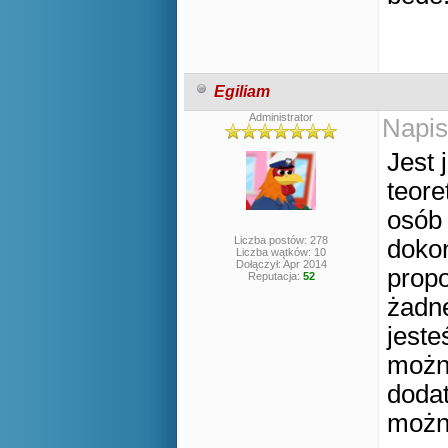
Egiliam
Administrator
Napis
Jest 
teore
osób
Liczba postów: 278
doko
Liczba wątków: 10
Dołączył: Apr 2014
propo
Reputacja:
52
żadn
jeste
możn
dodat
możn