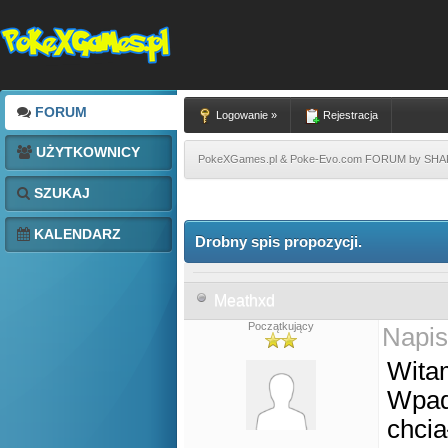
FORUM
Logowanie »
Rejestracja
UŻYTKOWNICY
PokeXGames.pl & Poke-Evo.com FORUM by SH
SZUKAJ
KALENDARZ
Drobny spis propozycji.
Meathxd
Początkujący
Napis
Wita
Wpadł
chcia