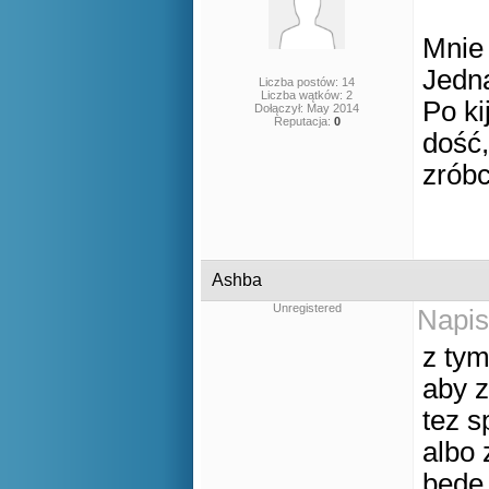
Mnie 
Jedna
Liczba postów: 14
Liczba wątków: 2
Po ki
Dołączył: May 2014
Reputacja:
0
dość,
zróbc
Ashba
Unregistered
Napis
z ty
aby 
tez s
albo 
bede