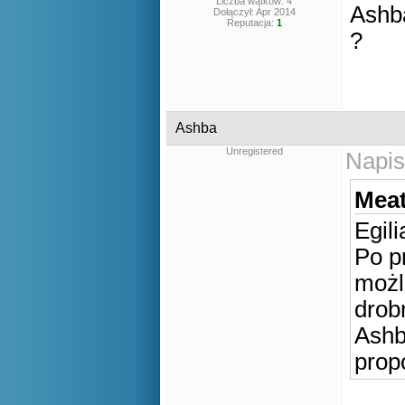
Liczba wątków: 4
Ashba
Dołączył: Apr 2014
Reputacja:
1
?
Ashba
Unregistered
Napis
Meat
Egili
Po p
możl
drob
Ashb
prop