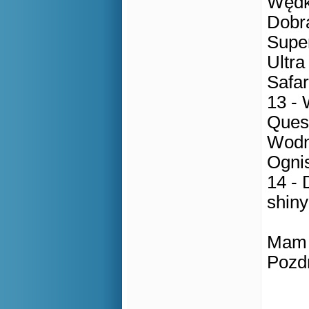
Węd
Dobr
Supe
Ultr
Safa
13 - 
Quest
Wodn
Ognis
14 -
shin
Mam 
Pozd