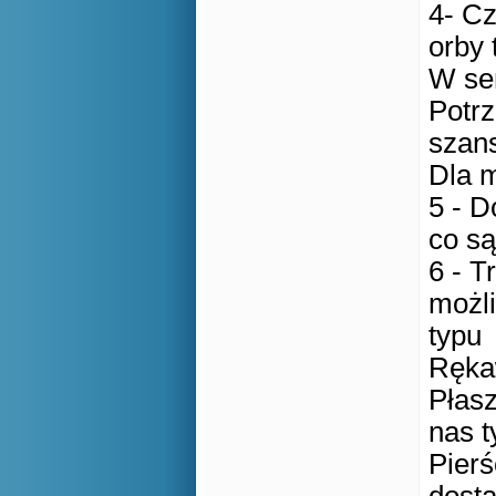
4- Cz
orby 
W sen
Potr
szans
Dla m
5 - D
co są
6 - T
możli
typu
Rękaw
Płasz
nas t
Pierś