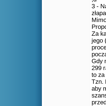
3 - 
złapa
Mimo
Propo
Za ka
jego 
proce
pocz
Gdy 
299 r
to za
Tzn. 
aby m
szans
prze