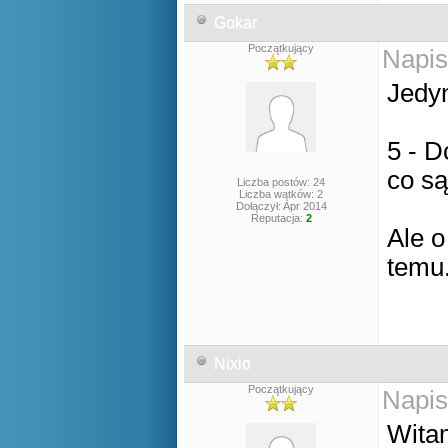
Gokar
Początkujący
Napis
Jedyn
5 - D
co są
Liczba postów: 24
Liczba wątków: 2
Dołączył: Apr 2014
Reputacja:
2
Ale o
temu
Nixio
Początkujący
Napis
Wita