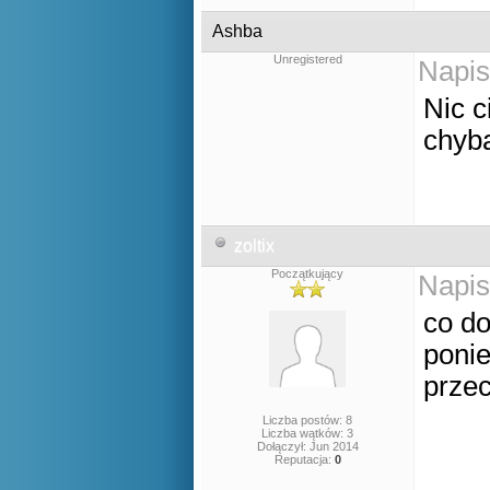
Ashba
Unregistered
Napis
Nic c
chyba
zoltix
Początkujący
Napis
co do
ponie
przec
Liczba postów: 8
Liczba wątków: 3
Dołączył: Jun 2014
Reputacja:
0