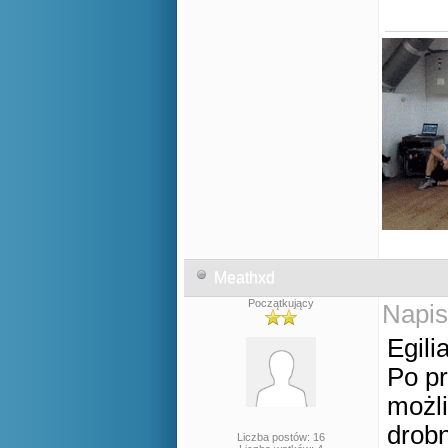
Meathxd
Początkujący
Napis
Egili
Po pr
możl
drob
Liczba postów: 16