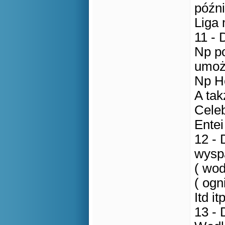
późni
Liga 
11 - 
Np po
umożl
Np H
A tak
Celeb
Entei
12 -
wysp
( wod
( ogn
Itd itp
13 - 