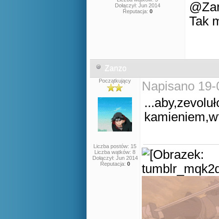
@Za
Dołączył: Jun 2014
Reputacja:
0
Tak 
Zanzo
Początkujący
Napisano 19-
...aby,zevol
kamieniem,w
Liczba postów: 15
Liczba wątków: 8
Dołączył: Jun 2014
Reputacja:
0