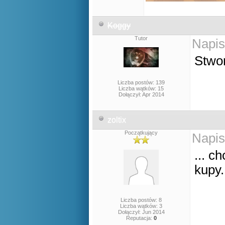
Koggy
Tutor
Napis
Stwor
Liczba postów: 139
Liczba wątków: 15
Dołączył: Apr 2014
zoltix
Początkujący
Napis
... c
kupy.
Liczba postów: 8
Liczba wątków: 3
Dołączył: Jun 2014
Reputacja:
0