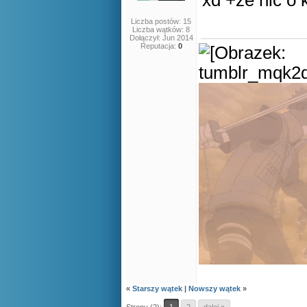
xd +że nic o 
Liczba postów: 15
Liczba wątków: 8
Dołączył: Jun 2014
Reputacja:
0
«
Starszy wątek
|
Nowszy wątek
»