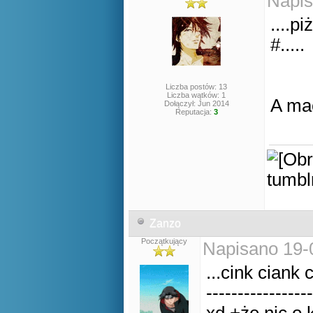
Napis
....p
#.....
Liczba postów: 13
Liczba wątków: 1
A mac
Dołączył: Jun 2014
Reputacja:
3
Zanzo
Początkujący
Napisano 19-
...cink ciank 
-----------------