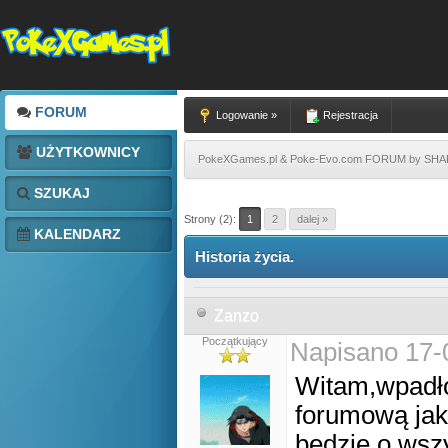
FORUM
Logowanie »
Rejestracja
UŻYTKOWNICY
PokeXGames.pl & Poke-Evo.com FORUM by SH
SZUKAJ
Strony (2):
1
2
dalej »
KALENDARZ
Historia życia.
Zanzo
Początkujący
Napisano 17-
Witam,wpadło
forumową jak
będzie o wsz