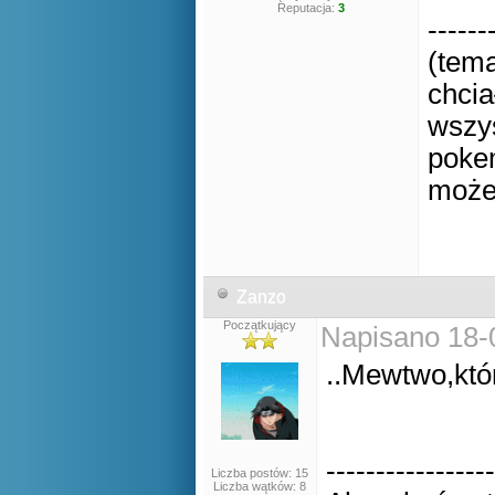
Reputacja:
3
------
(tema
chcia
wszys
poke
może 
Zanzo
Początkujący
Napisano 18-
..Mewtwo,któ
-----------------
Liczba postów: 15
Liczba wątków: 8