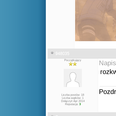
948035
Początkujący
Napis
rozkw
Pozd
Liczba postów: 18
Liczba wątków: 1
Dołączył: Apr 2014
Reputacja:
3