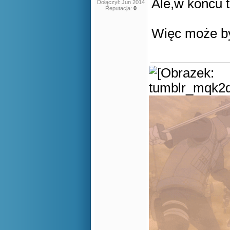
Ale,w końcu t
Dołączył: Jun 2014
Reputacja:
0
Więc może b