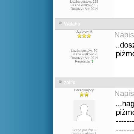
Liczba postów: 139
Liczba wątków: 15
Dołączył: Apr 2014
Wataha
Użytkownik
Napis
..dos
Liczba postów: 70
piżm
Liczba wątków: 7
Dołączył: Apr 2014
Reputacja:
3
zoltix
Początkujący
Napis
...na
piżmo
------
------
Liczba postów: 8
Liczba wątków: 3