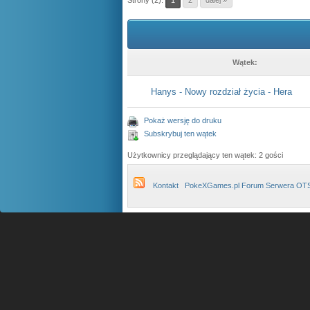
Strony (2):
1
2
dalej »
Wątek:
Hanys - Nowy rozdział życia - Hera
Pokaż wersję do druku
Subskrybuj ten wątek
Użytkownicy przeglądający ten wątek: 2 gości
Kontakt
PokeXGames.pl Forum Serwera OT