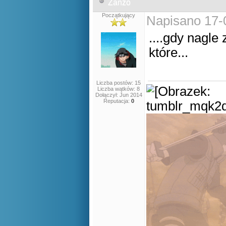
Zanzo
Początkujący
Napisano 17-
....gdy nagle
które...
Liczba postów: 15
Liczba wątków: 8
Dołączył: Jun 2014
Reputacja:
0