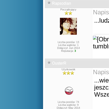
Rapsodian
Początkujący
Napis
...lu
Liczba postów: 13
Liczba wątków: 1
Dołączył: Jun 2014
Reputacja:
3
OusterR
Użytkownik
Napis
...wi
jeszc
Wsze
Liczba postów: 74
Liczba wątków: 9
Dołączył: May 2014