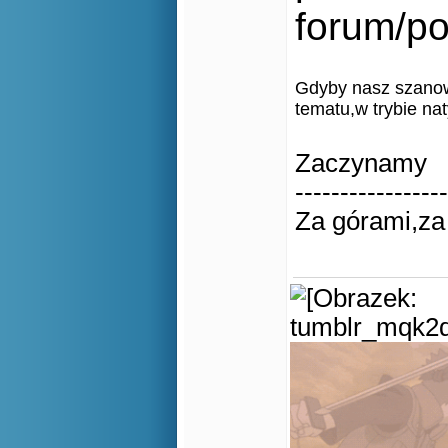
forum/po
Gdyby nasz szanown
tematu,w trybie na
Zaczynamy
-----------------
Za górami,za 