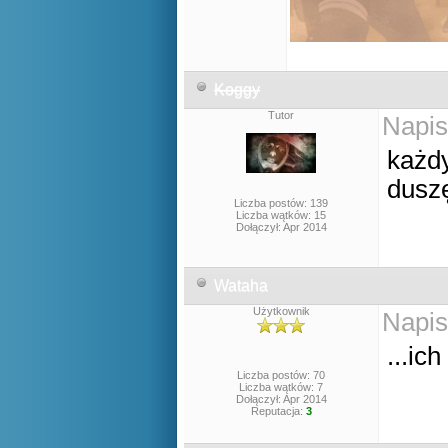
Koggy
Tutor
Napis
każdy
duszę
Liczba postów: 139
Liczba wątków: 15
Dołączył: Apr 2014
Wataha
Użytkownik
Napis
...ic
Liczba postów: 70
Liczba wątków: 7
Dołączył: Apr 2014
Reputacja:
3