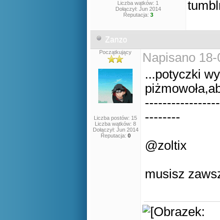
Liczba wątków: 1
Dołączył: Jun 2014
Reputacja:
3
Zanzo
Początkujący
Napisano 18-
...potyczki wy
piżmowoła,ab
-----------------
--------
Liczba postów: 15
Liczba wątków: 8
Dołączył: Jun 2014
Reputacja:
0
@zoltix
musisz zawsz