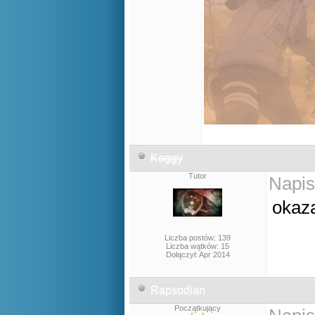
Koggy
Tutor
Napis
okaza
Liczba postów: 139
Liczba wątków: 15
Dołączył: Apr 2014
Rapsodian
Początkujący