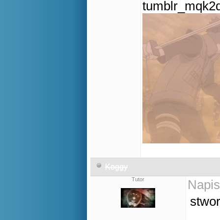
Koggy
Tutor
Napis
stwor