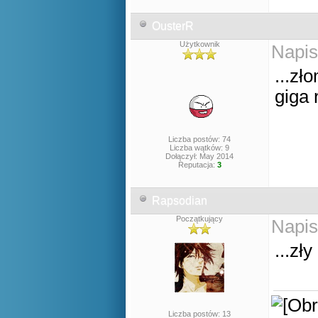
OusterR
Użytkownik
Napis
...zł
giga 
Liczba postów: 74
Liczba wątków: 9
Dołączył: May 2014
Reputacja:
3
Rapsodian
Początkujący
Napis
...zł
Liczba postów: 13